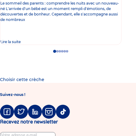
Le sommeil des parents : comprendre les nuits avec un nouveau-
Les 
né L'arrivée d'un bébé est un moment rempli d'émotions, de
les 
découvertes et de bonheur. Cependant, elle s'accompagne aussi
l'es
de nombreux
gast
Lire la suite
Lire 
Go
Go
Go
Go
Go
Go
to
to
to
to
to
to
slide
slide
slide
slide
slide
slide
1
2
3
4
5
6
Choisir cette crèche
Suivez-nous !
Facebook
Twitter
Linkedin
Instagram
Tiktok
Recevez notre newsletter