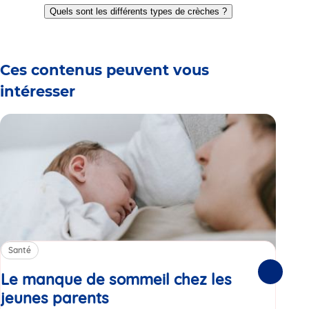
to
to
to
to
to
to
Quels sont les différents types de crèches ?
slide
slide
slide
slide
slide
slide
1
2
3
4
5
6
Ces contenus peuvent vous
intéresser
Santé
Sa
Le manque de sommeil chez les
Gr
Suivante
jeunes parents
Article
co