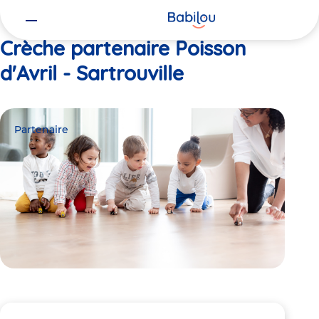
Vous
Accueil
Poisson d'Avril - Sartrouville
êtes
ici
Crèche partenaire Poisson
d'Avril - Sartrouville
Partenaire