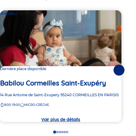
Babilou
Bab
Dernière place disponible
2 pl
Suivante
Ba
Babilou Cormeilles Saint-Exupéry
Dè
Adresse
14 Rue Antoine de Saint-Exupery
95240
CORMEILLES EN PARISIS
de
Adre
9 Ru
8:00-19:00
MICRO-CRÈCHE
la
de
7:
crèche
la
crèc
Voir plus de détails
Go
Go
Go
Go
Go
Go