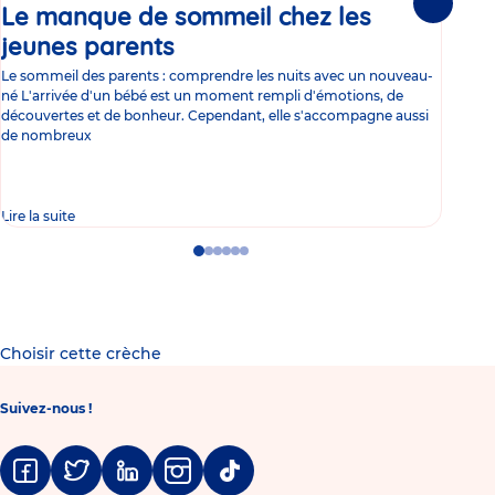
Le manque de sommeil chez les
Gr
Suivante
jeunes parents
Article
co
Le sommeil des parents : comprendre les nuits avec un nouveau-
Les 
né L'arrivée d'un bébé est un moment rempli d'émotions, de
les 
découvertes et de bonheur. Cependant, elle s'accompagne aussi
l'es
de nombreux
gast
Lire la suite
Lire 
Go
Go
Go
Go
Go
Go
to
to
to
to
to
to
slide
slide
slide
slide
slide
slide
1
2
3
4
5
6
Choisir cette crèche
Suivez-nous !
Facebook
Twitter
Linkedin
Instagram
Tiktok