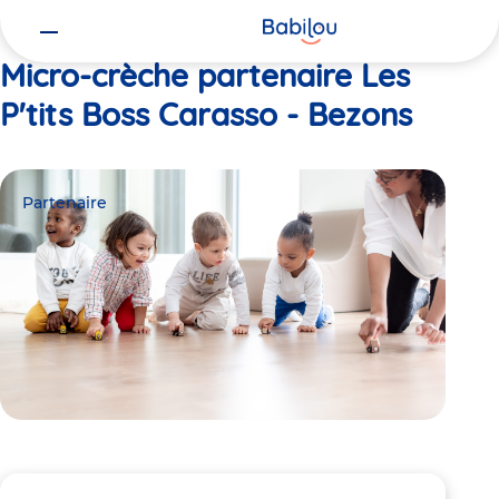
Vous
Accueil
Les P'tits Boss Carasso - Bezons
êtes
ici
Micro-crèche partenaire Les
P'tits Boss Carasso - Bezons
Partenaire