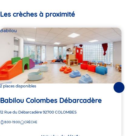
Les crèches à proximité
Babilou
Bab
2 places disponibles
2 pl
Suivante
Babilou Colombes Débarcadère
Ba
Adresse
12 Rue du Débarcadère
92700
COLOMBES
Adre
20 R
de
de
8:00-19:00
CRÈCHE
8:
la
la
crèche
crèc