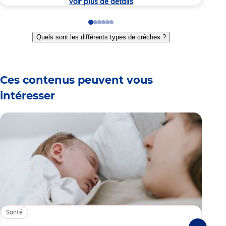
Voir plus de détails
Go
Go
Go
Go
Go
Go
to
to
to
to
to
to
Quels sont les différents types de crèches ?
slide
slide
slide
slide
slide
slide
1
2
3
4
5
6
Ces contenus peuvent vous
intéresser
Santé
Sa