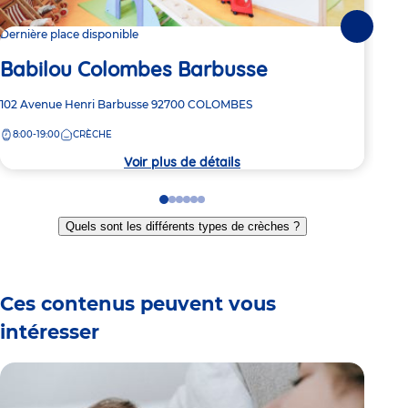
Suivante
Dernière place disponible
Dern
Babilou Colombes Barbusse
Ba
Adresse
102 Avenue Henri Barbusse
92700
COLOMBES
Adre
55 R
de
de
8:00-19:00
CRÈCHE
8:
la
la
crèche
crèc
Voir plus de détails
Go
Go
Go
Go
Go
Go
to
to
to
to
to
to
Quels sont les différents types de crèches ?
slide
slide
slide
slide
slide
slide
1
2
3
4
5
6
Ces contenus peuvent vous
intéresser