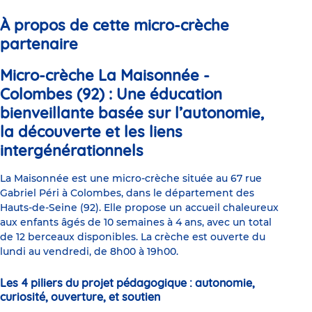
1
2
3
4
5
6
jeunes
parents
À propos de cette micro-crèche
partenaire
Micro-crèche La Maisonnée -
Colombes (92) : Une éducation
bienveillante basée sur l’autonomie,
la découverte et les liens
intergénérationnels
La Maisonnée est une micro-crèche située au 67 rue
Gabriel Péri à Colombes, dans le département des
Hauts-de-Seine (92). Elle propose un accueil chaleureux
aux enfants âgés de 10 semaines à 4 ans, avec un total
de 12 berceaux disponibles. La crèche est ouverte du
lundi au vendredi, de 8h00 à 19h00.
Les 4 piliers du projet pédagogique : autonomie,
curiosité, ouverture, et soutien