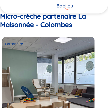
Vous
Accueil
La Maisonnée - Colombes
êtes
ici
Micro-crèche partenaire La
Maisonnée - Colombes
Partenaire