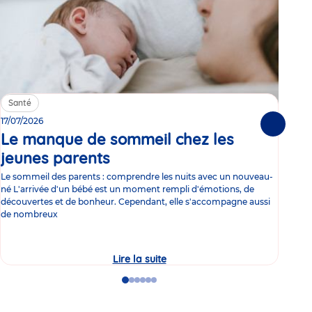
Santé
Sa
17/07/2026
15/0
Suivante
Le manque de sommeil chez les
Gr
jeunes parents
Article
co
Le sommeil des parents : comprendre les nuits avec un nouveau-
Les 
né L'arrivée d'un bébé est un moment rempli d'émotions, de
les 
découvertes et de bonheur. Cependant, elle s'accompagne aussi
l'es
de nombreux
gast
Lire la suite
Le
manque
de
Go
Go
Go
Go
Go
Go
sommeil
to
to
to
to
to
to
chez
slide
slide
slide
slide
slide
slide
les