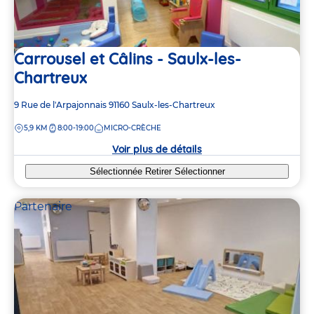
Carrousel et Câlins - Saulx-les-
Chartreux
Adresse
9 Rue de l'Arpajonnais
91160
Saulx-les-Chartreux
de
DISTANCE
5,9 KM
8:00-19:00
MICRO-CRÈCHE
la
crèche
Voir plus de détails
Sélectionnée
Retirer
Sélectionner
Partenaire