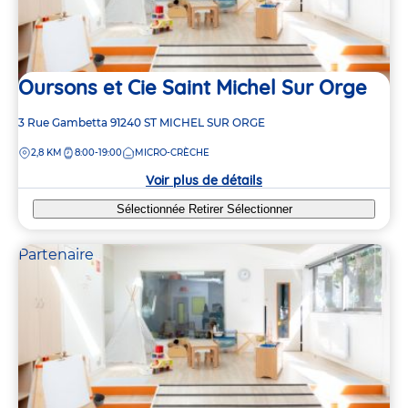
Oursons et Cie Saint Michel Sur Orge
Adresse
3 Rue Gambetta
91240
ST MICHEL SUR ORGE
de
DISTANCE
2,8 KM
8:00-19:00
MICRO-CRÈCHE
la
crèche
Voir plus de détails
Sélectionnée
Retirer
Sélectionner
Partenaire