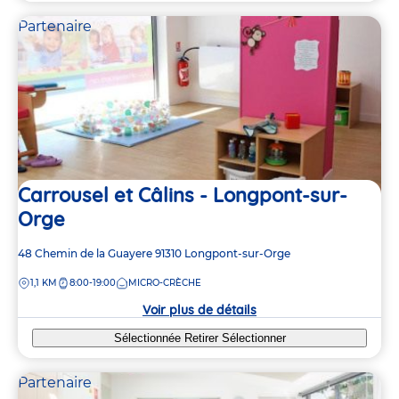
Partenaire
Carrousel et Câlins - Longpont-sur-
Orge
Adresse
48 Chemin de la Guayere
91310
Longpont-sur-Orge
de
DISTANCE
1,1 KM
8:00-19:00
MICRO-CRÈCHE
la
crèche
Voir plus de détails
Sélectionnée
Retirer
Sélectionner
Partenaire