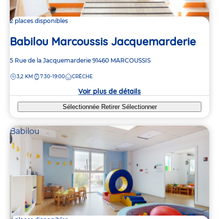
2 places disponibles
Babilou Marcoussis Jacquemarderie
Adresse
5 Rue de la Jacquemarderie
91460
MARCOUSSIS
de
DISTANCE
3,2 KM
7:30-19:00
CRÈCHE
la
crèche
Voir plus de détails
Sélectionnée
Retirer
Sélectionner
Babilou