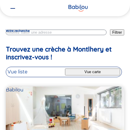
Vous
Essonne
êtes
ici
Votre recherche
Filtrer
Trouvez une crèche à Montlhery et
inscrivez-vous !
Vue liste
Vue carte
Babilou