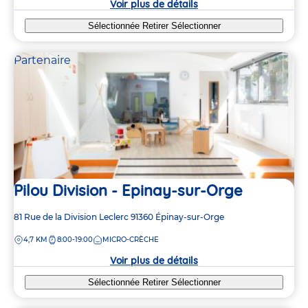
Voir plus de détails
Sélectionnée
Retirer
Sélectionner
Partenaire
Pilou Division - Epinay-sur-Orge
Adresse
81 Rue de la Division Leclerc
91360
Épinay-sur-Orge
de
DISTANCE
4,7 KM
8:00-19:00
MICRO-CRÈCHE
la
crèche
Voir plus de détails
Sélectionnée
Retirer
Sélectionner