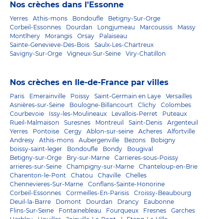
Nos crèches dans l'Essonne
Yerres
Athis-mons
Bondoufle
Betigny-Sur-Orge
Corbeil-Essonnes
Dourdan
Longjumeau
Marcoussis
Massy
Montlhery
Morangis
Orsay
Palaiseau
Sainte-Genevieve-Des-Bois
Saulx-Les-Chartreux
Savigny-Sur-Orge
Vigneux-Sur-Seine
Viry-Chatillon
Nos crèches en Ile-de-France par villes
Paris
Emerainville
Poissy
Saint-Germain en Laye
Versailles
Asnières-sur-Seine
Boulogne-Billancourt
Clichy
Colombes
Courbevoie
Issy-les-Moulineaux
Levallois-Perret
Puteaux
Rueil-Malmaison
Suresnes
Montreuil
Saint-Denis
Argenteuil
Yerres
Pontoise
Cergy
Ablon-sur-seine
Acheres
Alfortville
Andresy
Athis-mons
Aubergenville
Bezons
Bobigny
boissy-saint-leger
Bondoufle
Bondy
Bougival
Betigny-sur-Orge
Bry-sur-Marne
Carrieres-sous-Poissy
arrieres-sur-Seine
Champigny-sur-Marne
Chanteloup-en-Brie
Charenton-le-Pont
Chatou
Chaville
Chelles
Chennevieres-Sur-Marne
Conflans-Sainte-Honorine
Corbeil-Essonnes
Cormeilles-En-Parisis
Croissy-Beaubourg
Deuil-la-Barre
Domont
Dourdan
Drancy
Eaubonne
Flins-Sur-Seine
Fontainebleau
Fourqueux
Fresnes
Garches