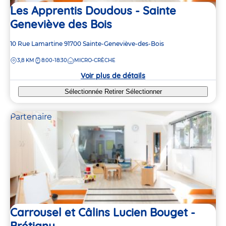
Les Apprentis Doudous - Sainte
Geneviève des Bois
Adresse
10 Rue Lamartine
91700
Sainte-Geneviève-des-Bois
de
DISTANCE
3,8 KM
8:00-18:30
MICRO-CRÈCHE
la
crèche
Voir plus de détails
Sélectionnée
Retirer
Sélectionner
Partenaire
Carrousel et Câlins Lucien Bouget -
Brétigny