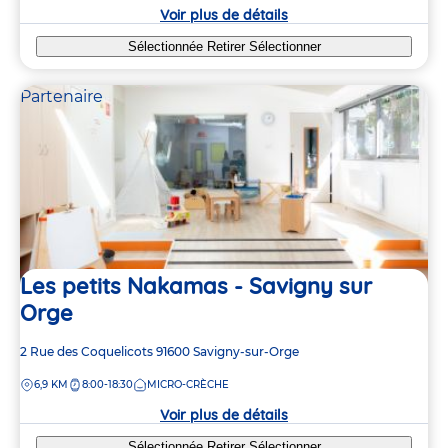
crèche
Voir plus de détails
Sélectionnée
Retirer
Sélectionner
Partenaire
Les petits Nakamas - Savigny sur
Orge
Adresse
2 Rue des Coquelicots
91600
Savigny-sur-Orge
de
DISTANCE
6,9 KM
8:00-18:30
MICRO-CRÈCHE
la
crèche
Voir plus de détails
Sélectionnée
Retirer
Sélectionner