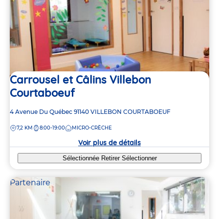
Carrousel et Câlins Villebon
Courtaboeuf
Adresse
4 Avenue Du Québec
91140
VILLEBON COURTABOEUF
de
DISTANCE
7,2 KM
8:00-19:00
MICRO-CRÈCHE
la
crèche
Voir plus de détails
Sélectionnée
Retirer
Sélectionner
Partenaire