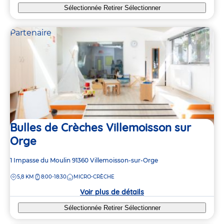
Sélectionnée
Retirer
Sélectionner
Partenaire
Bulles de Crèches Villemoisson sur
Orge
Adresse
1 Impasse du Moulin
91360
Villemoisson-sur-Orge
de
DISTANCE
5,8 KM
8:00-18:30
MICRO-CRÈCHE
la
crèche
Voir plus de détails
Sélectionnée
Retirer
Sélectionner