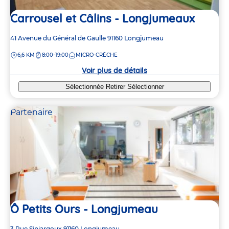
Carrousel et Câlins - Longjumeaux
Adresse
41 Avenue du Général de Gaulle
91160
Longjumeau
de
DISTANCE
6,6 KM
8:00-19:00
MICRO-CRÈCHE
la
crèche
Voir plus de détails
Sélectionnée
Retirer
Sélectionner
Partenaire
Ô Petits Ours - Longjumeau
Adresse
3 Rue Siniargoux
91160
Longjumeau