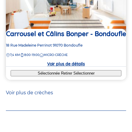
Carrousel et Câlins Bonper - Bondoufle
Adresse
18 Rue Madeleine Perrinot
91070
Bondoufle
de
DISTANCE
7,4 KM
8:00-19:00
MICRO-CRÈCHE
la
crèche
Voir plus de détails
Sélectionnée
Retirer
Sélectionner
Voir plus de crèches