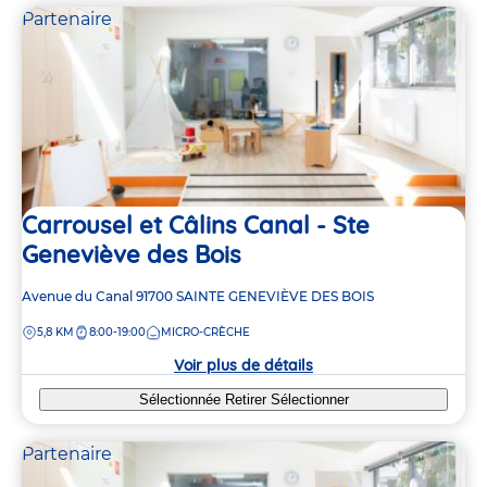
Partenaire
Carrousel et Câlins Canal - Ste
Geneviève des Bois
Adresse
Avenue du Canal
91700
SAINTE GENEVIÈVE DES BOIS
de
DISTANCE
5,8 KM
8:00-19:00
MICRO-CRÈCHE
la
crèche
Voir plus de détails
Sélectionnée
Retirer
Sélectionner
Partenaire