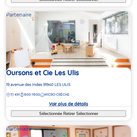
Partenaire
Oursons et Cie Les Ulis
Adresse
19 avenue des Indes
91940
LES ULIS
de
DISTANCE
7,1 KM
8:00-19:00
MICRO-CRÈCHE
la
crèche
Voir plus de détails
Sélectionnée
Retirer
Sélectionner
Partenaire