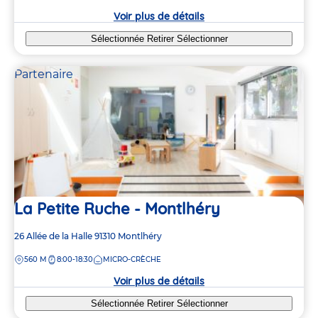
crèche
Voir plus de détails
Sélectionnée
Retirer
Sélectionner
Partenaire
La Petite Ruche - Montlhéry
Adresse
26 Allée de la Halle
91310
Montlhéry
de
DISTANCE
560 M
8:00-18:30
MICRO-CRÈCHE
la
crèche
Voir plus de détails
Sélectionnée
Retirer
Sélectionner