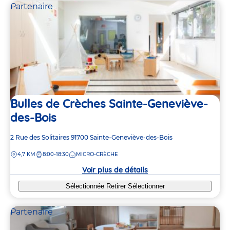
Partenaire
Bulles de Crèches Sainte-Geneviève-
des-Bois
Adresse
2 Rue des Solitaires
91700
Sainte-Geneviève-des-Bois
de
DISTANCE
4,7 KM
8:00-18:30
MICRO-CRÈCHE
la
crèche
Voir plus de détails
Sélectionnée
Retirer
Sélectionner
Partenaire