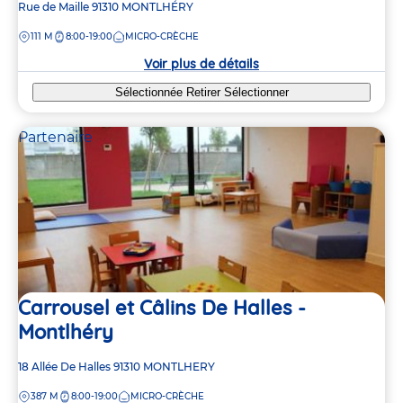
Adresse
Rue de Maille
91310
MONTLHÉRY
de
DISTANCE
111 M
8:00-19:00
MICRO-CRÈCHE
la
crèche
Voir plus de détails
Sélectionnée
Retirer
Sélectionner
Partenaire
Carrousel et Câlins De Halles -
Montlhéry
Adresse
18 Allée De Halles
91310
MONTLHERY
de
DISTANCE
387 M
8:00-19:00
MICRO-CRÈCHE
la