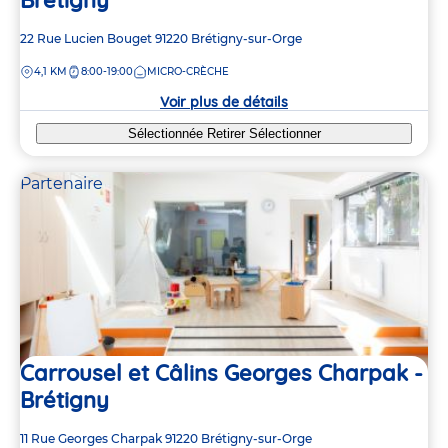
Adresse
22 Rue Lucien Bouget
91220
Brétigny-sur-Orge
de
DISTANCE
4,1 KM
8:00-19:00
MICRO-CRÈCHE
la
crèche
Voir plus de détails
Sélectionnée
Retirer
Sélectionner
Partenaire
Carrousel et Câlins Georges Charpak -
Brétigny
Adresse
11 Rue Georges Charpak
91220
Brétigny-sur-Orge