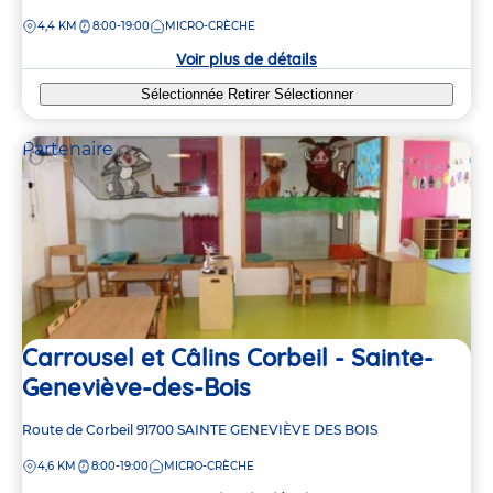
de
DISTANCE
4,4 KM
8:00-19:00
MICRO-CRÈCHE
la
crèche
Voir plus de détails
Sélectionnée
Retirer
Sélectionner
Partenaire
Carrousel et Câlins Corbeil - Sainte-
Geneviève-des-Bois
Adresse
Route de Corbeil
91700
SAINTE GENEVIÈVE DES BOIS
de
DISTANCE
4,6 KM
8:00-19:00
MICRO-CRÈCHE
la
crèche