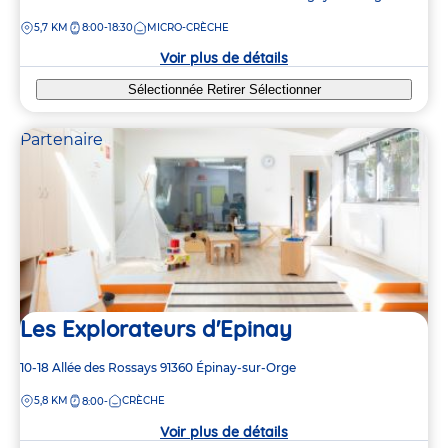
3
3
de
4
4
DISTANCE
5,7 KM
8:00-18:30
MICRO-CRÈCHE
la
crèche
Voir plus de détails
2
2
2
2
Sélectionnée
Retirer
Sélectionner
Partenaire
2
2
2
2
Les Explorateurs d'Epinay
Adresse
10-18 Allée des Rossays
91360
Épinay-sur-Orge
de
DISTANCE
5,8 KM
CRÈCHE
8:00-
la
crèche
Voir plus de détails