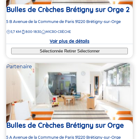
Bulles de Crèches Brétigny sur Orge 2
Adresse
5 B Avenue de la Commune de Paris
91220
Brétigny-sur-Orge
de
DISTANCE
5,7 KM
8:00-18:30
MICRO-CRÈCHE
la
crèche
Voir plus de détails
Sélectionnée
Retirer
Sélectionner
3
3
Partenaire
2
2
2
2
3
3
Bulles de Crèches Brétigny sur Orge
Adresse
5 A Avenue de la Commune de Paris
91220
Brétigny-sur-Orge