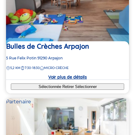
Bulles de Crèches Arpajon
Adresse
5 Rue Felix Potin
91290
Arpajon
de
DISTANCE
5,2 KM
7:30-18:30
MICRO-CRÈCHE
la
crèche
Voir plus de détails
Sélectionnée
Retirer
Sélectionner
Partenaire