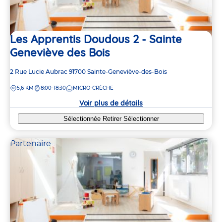
Les Apprentis Doudous 2 - Sainte
Geneviève des Bois
Adresse
2 Rue Lucie Aubrac
91700
Sainte-Geneviève-des-Bois
de
DISTANCE
5,6 KM
8:00-18:30
MICRO-CRÈCHE
la
crèche
Voir plus de détails
Sélectionnée
Retirer
Sélectionner
Partenaire