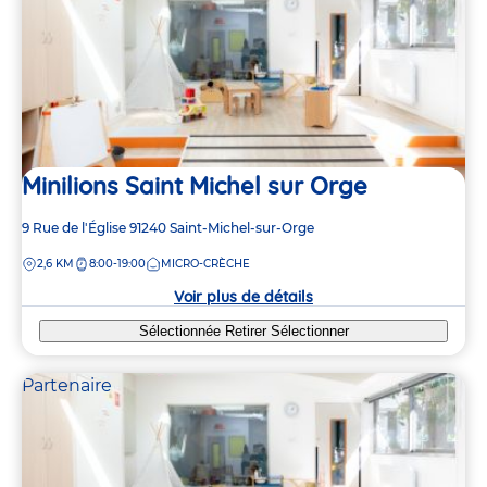
Minilions Saint Michel sur Orge
Adresse
9 Rue de l'Église
91240
Saint-Michel-sur-Orge
de
DISTANCE
2,6 KM
8:00-19:00
MICRO-CRÈCHE
la
crèche
Voir plus de détails
Sélectionnée
Retirer
Sélectionner
Partenaire