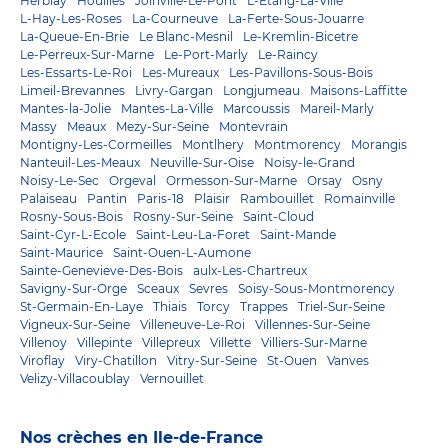
Herblay
Houilles
Joinville-Le-Pont
L-Etang-La-Ville
L-Hay-Les-Roses
La-Courneuve
La-Ferte-Sous-Jouarre
La-Queue-En-Brie
Le Blanc-Mesnil
Le-Kremlin-Bicetre
Le-Perreux-Sur-Marne
Le-Port-Marly
Le-Raincy
Les-Essarts-Le-Roi
Les-Mureaux
Les-Pavillons-Sous-Bois
Limeil-Brevannes
Livry-Gargan
Longjumeau
Maisons-Laffitte
Mantes-la-Jolie
Mantes-La-Ville
Marcoussis
Mareil-Marly
Massy
Meaux
Mezy-Sur-Seine
Montevrain
Montigny-Les-Cormeilles
Montlhery
Montmorency
Morangis
Nanteuil-Les-Meaux
Neuville-Sur-Oise
Noisy-le-Grand
Noisy-Le-Sec
Orgeval
Ormesson-Sur-Marne
Orsay
Osny
Palaiseau
Pantin
Paris-18
Plaisir
Rambouillet
Romainville
Rosny-Sous-Bois
Rosny-Sur-Seine
Saint-Cloud
Saint-Cyr-L-Ecole
Saint-Leu-La-Foret
Saint-Mande
Saint-Maurice
Saint-Ouen-L-Aumone
Sainte-Genevieve-Des-Bois
aulx-Les-Chartreux
Savigny-Sur-Orge
Sceaux
Sevres
Soisy-Sous-Montmorency
St-Germain-En-Laye
Thiais
Torcy
Trappes
Triel-Sur-Seine
Vigneux-Sur-Seine
Villeneuve-Le-Roi
Villennes-Sur-Seine
Villenoy
Villepinte
Villepreux
Villette
Villiers-Sur-Marne
Viroflay
Viry-Chatillon
Vitry-Sur-Seine
St-Ouen
Vanves
Velizy-Villacoublay
Vernouillet
Nos crèches en Ile-de-France