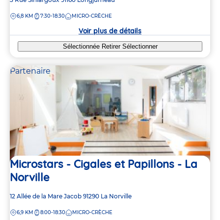
de
DISTANCE
6,8 KM
7:30-18:30
MICRO-CRÈCHE
la
crèche
Voir plus de détails
Sélectionnée
Retirer
Sélectionner
Partenaire
Microstars - Cigales et Papillons - La
Norville
Adresse
12 Allée de la Mare Jacob
91290
La Norville
de
DISTANCE
6,9 KM
8:00-18:30
MICRO-CRÈCHE
la