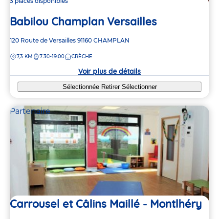
3 places disponibles
Babilou Champlan Versailles
Adresse
120 Route de Versailles
91160
CHAMPLAN
de
DISTANCE
7,3 KM
7:30-19:00
CRÈCHE
la
crèche
Voir plus de détails
Sélectionnée
Retirer
Sélectionner
Partenaire
Carrousel et Câlins Maillé - Montlhéry