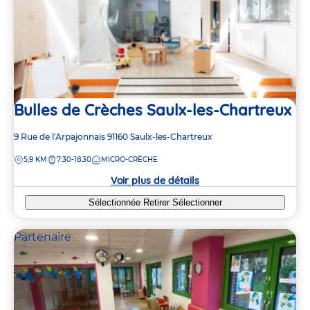
Bulles de Crèches Saulx-les-Chartreux
Adresse
9 Rue de l'Arpajonnais
91160
Saulx-les-Chartreux
de
DISTANCE
5,9 KM
7:30-18:30
MICRO-CRÈCHE
la
crèche
Voir plus de détails
Sélectionnée
Retirer
Sélectionner
Partenaire