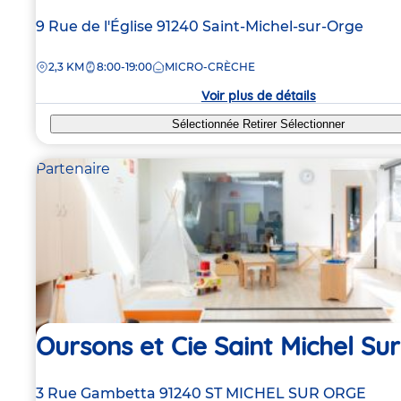
Adresse
9 Rue de l'Église
91240
Saint-Michel-sur-Orge
de
DISTANCE
2,3 KM
8:00-19:00
MICRO-CRÈCHE
la
crèche
Voir plus de détails
Sélectionnée
Retirer
Sélectionner
Partenaire
Oursons et Cie Saint Michel Su
Adresse
3 Rue Gambetta
91240
ST MICHEL SUR ORGE