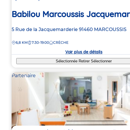
Babilou Marcoussis Jacquemar
Adresse
5 Rue de la Jacquemarderie
91460
MARCOUSSIS
de
DISTANCE
6,8 KM
7:30-19:00
CRÈCHE
la
crèche
Voir plus de détails
Sélectionnée
Retirer
Sélectionner
Partenaire