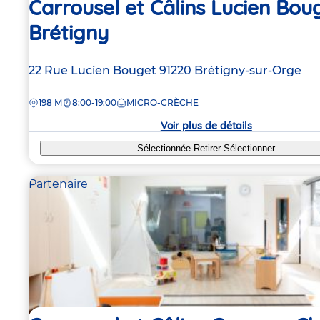
Carrousel et Câlins Lucien Boug
Brétigny
Adresse
22 Rue Lucien Bouget
91220
Brétigny-sur-Orge
de
DISTANCE
198 M
8:00-19:00
MICRO-CRÈCHE
la
crèche
Voir plus de détails
Sélectionnée
Retirer
Sélectionner
Partenaire