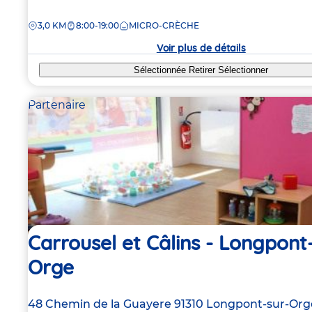
de
DISTANCE
3,0 KM
8:00-19:00
MICRO-CRÈCHE
la
crèche
Voir plus de détails
Sélectionnée
Retirer
Sélectionner
Partenaire
Carrousel et Câlins - Longpont
Orge
Adresse
48 Chemin de la Guayere
91310
Longpont-sur-Org