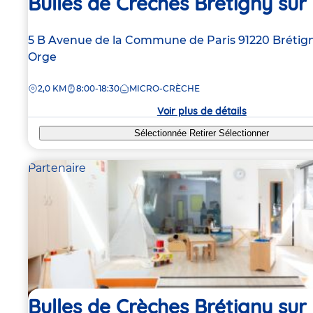
Bulles de Crèches Brétigny sur
Adresse
5 B Avenue de la Commune de Paris
91220
Brétig
de
Orge
la
DISTANCE
2,0 KM
8:00-18:30
MICRO-CRÈCHE
crèche
Voir plus de détails
Sélectionnée
Retirer
Sélectionner
Partenaire
Bulles de Crèches Brétigny sur