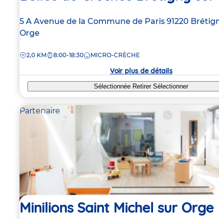
Adresse
5 A Avenue de la Commune de Paris
91220
Brétig
de
Orge
la
DISTANCE
2,0 KM
8:00-18:30
MICRO-CRÈCHE
crèche
Voir plus de détails
Sélectionnée
Retirer
Sélectionner
Partenaire
Minilions Saint Michel sur Orge