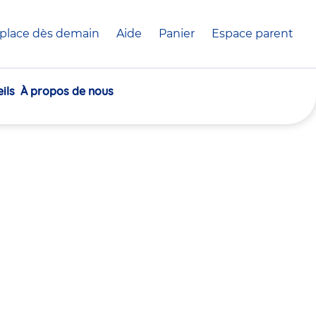
place dès demain
Aide
Panier
crèche(s)
Espace parent
sélectionnée(s)
ils
À propos de nous
30
30