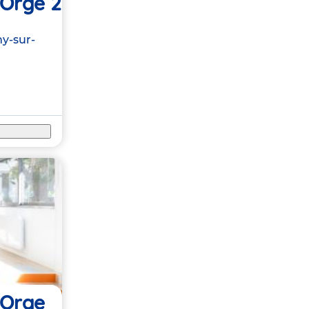
 Orge 2
ny-sur-
 Orge