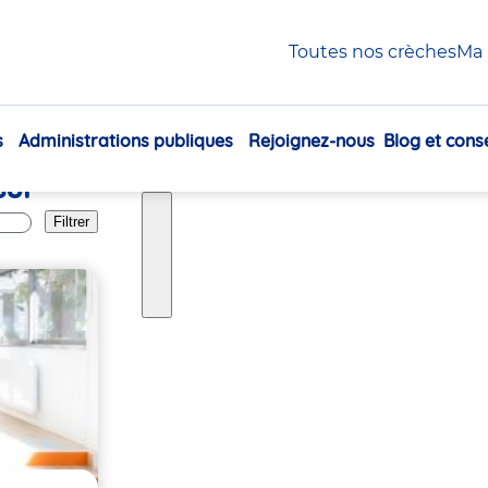
igny-sur-Orge
Toutes nos crèches
Ma 
s
Administrations publiques
Rejoignez-nous
Blog et conse
Navigation
sur-
principale
Filtrer