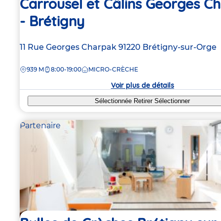
Carrousel et Câlins Georges C
- Brétigny
Adresse
11 Rue Georges Charpak
91220
Brétigny-sur-Orge
de
DISTANCE
939 M
8:00-19:00
MICRO-CRÈCHE
la
crèche
Voir plus de détails
Sélectionnée
Retirer
Sélectionner
Partenaire