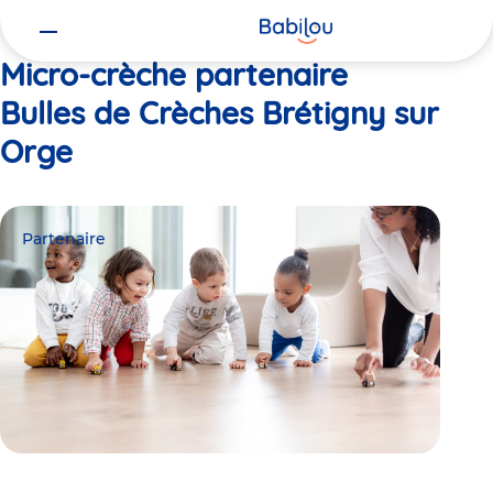
Vous
Accueil
Bulles de Crèches Brétigny sur Orge
êtes
ici
Micro-crèche partenaire
Bulles de Crèches Brétigny sur
Orge
Partenaire