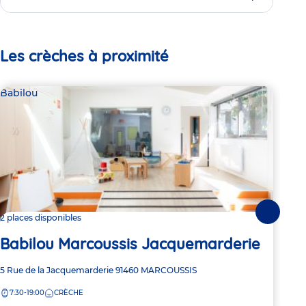
Les crèches à proximité
Babilou
Bab
Suivante
2 places disponibles
2 pl
Babilou Marcoussis Jacquemarderie
Ba
Adresse
5 Rue de la Jacquemarderie
91460
MARCOUSSIS
Adre
40 R
de
de
7:30-19:00
CRÈCHE
8:
la
la