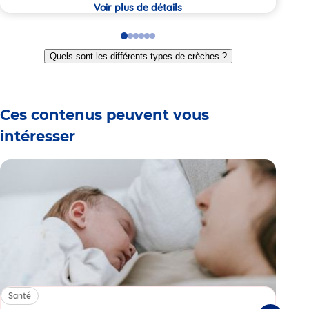
crèche
crèc
Voir plus de détails
Go
Go
Go
Go
Go
Go
to
to
to
to
to
to
Quels sont les différents types de crèches ?
slide
slide
slide
slide
slide
slide
1
2
3
4
5
6
Ces contenus peuvent vous
intéresser
Santé
Sa