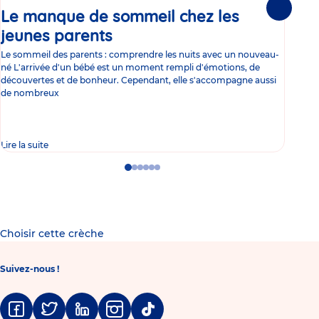
Le manque de sommeil chez les
Gr
Suivante
jeunes parents
Article
co
Le sommeil des parents : comprendre les nuits avec un nouveau-
Les 
né L'arrivée d'un bébé est un moment rempli d'émotions, de
les 
découvertes et de bonheur. Cependant, elle s'accompagne aussi
l'es
de nombreux
gast
Lire la suite
Lire 
Go
Go
Go
Go
Go
Go
to
to
to
to
to
to
slide
slide
slide
slide
slide
slide
1
2
3
4
5
6
Choisir cette crèche
Suivez-nous !
Facebook
Twitter
Linkedin
Instagram
Tiktok