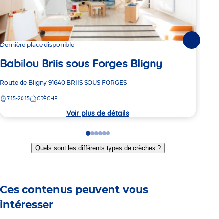
Suivante
Dernière place disponible
3 pl
Babilou Briis sous Forges Bligny
Ba
Adresse
Route de Bligny
91640
BRIIS SOUS FORGES
Adre
120 
de
de
7:15-20:15
CRÈCHE
7:
la
la
crèche
crèc
Voir plus de détails
Go
Go
Go
Go
Go
Go
to
to
to
to
to
to
Quels sont les différents types de crèches ?
slide
slide
slide
slide
slide
slide
1
2
3
4
5
6
Ces contenus peuvent vous
intéresser