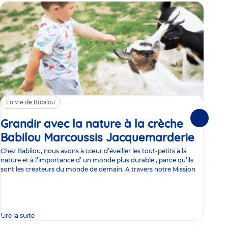
La vie de Babilou
Sa
Grandir avec la nature à la crèche
Le
Suivante
Babilou Marcoussis Jacquemarderie
Article
je
Chez Babilou, nous avons à cœur d’éveiller les tout-petits à la
Le s
nature et à l’importance d’ un monde plus durable , parce qu’ils
né L
sont les créateurs du monde de demain. A travers notre Mission
déco
de 
Lire la suite
Lire 