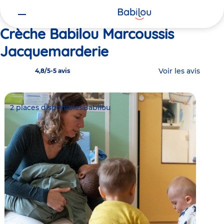
Vous
Accueil
Babilou Marcoussis Jacquemarderie
êtes
ici
Crèche Babilou Marcoussis
Jacquemarderie
Voir les avis
4,8/5
-
5 avis
2 places disponibles
Babilou