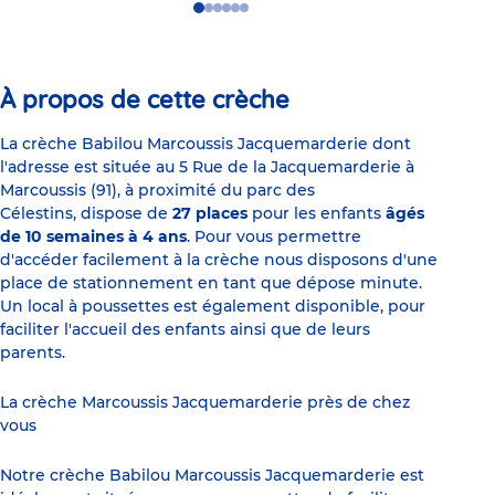
Go
Go
Go
Go
Go
Go
to
to
to
to
to
to
slide
slide
slide
slide
slide
slide
1
2
3
4
5
6
À propos de cette crèche
La crèche Babilou Marcoussis Jacquemarderie dont
l'adresse est située au 5 Rue de la Jacquemarderie à
Marcoussis (91), à proximité du parc des
Célestins, dispose de
27 places
pour les enfants
âgés
de 10 semaines à 4 ans
. Pour vous permettre
d'accéder facilement à la crèche nous disposons d'une
place de stationnement en tant que dépose minute.
Un local à poussettes est également disponible, pour
faciliter l'accueil des enfants ainsi que de leurs
parents.
La crèche Marcoussis Jacquemarderie près de chez
vous
Notre crèche Babilou Marcoussis Jacquemarderie est