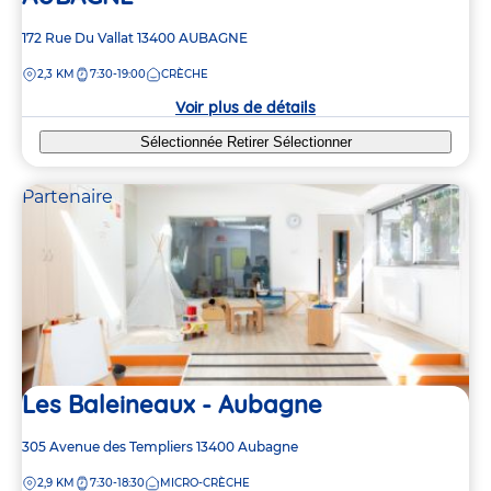
Adresse
172 Rue Du Vallat
13400
AUBAGNE
de
DISTANCE
2,3 KM
7:30-19:00
CRÈCHE
la
crèche
Voir plus de détails
Sélectionnée
Retirer
Sélectionner
Partenaire
Les Baleineaux - Aubagne
Adresse
305 Avenue des Templiers
13400
Aubagne
de
DISTANCE
2,9 KM
7:30-18:30
MICRO-CRÈCHE
la