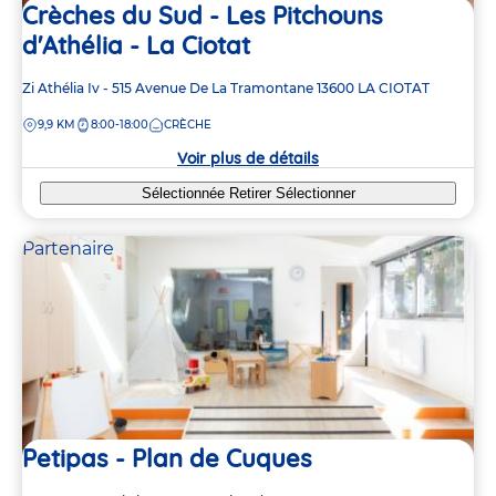
Crèches du Sud - Les Pitchouns
d'Athélia - La Ciotat
Adresse
Zi Athélia Iv - 515 Avenue De La Tramontane
13600
LA CIOTAT
de
DISTANCE
9,9 KM
8:00-18:00
CRÈCHE
la
crèche
Voir plus de détails
Sélectionnée
Retirer
Sélectionner
Partenaire
Petipas - Plan de Cuques