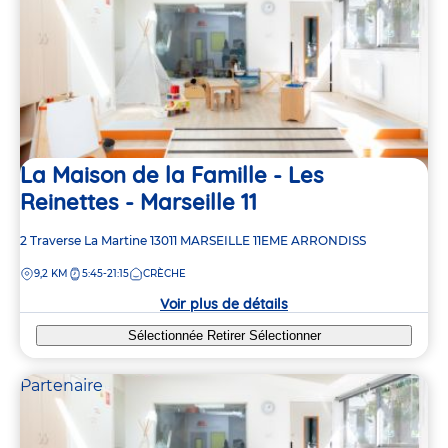
La Maison de la Famille - Les
Reinettes - Marseille 11
Adresse
2 Traverse La Martine
13011
MARSEILLE 11EME ARRONDISS
de
DISTANCE
9,2 KM
5:45-21:15
CRÈCHE
la
crèche
Voir plus de détails
Sélectionnée
Retirer
Sélectionner
Partenaire