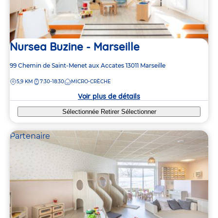
Nursea Buzine - Marseille
Adresse
99 Chemin de Saint-Menet aux Accates
13011
Marseille
de
DISTANCE
5,9 KM
7:30-18:30
MICRO-CRÈCHE
la
crèche
Voir plus de détails
Sélectionnée
Retirer
Sélectionner
Partenaire