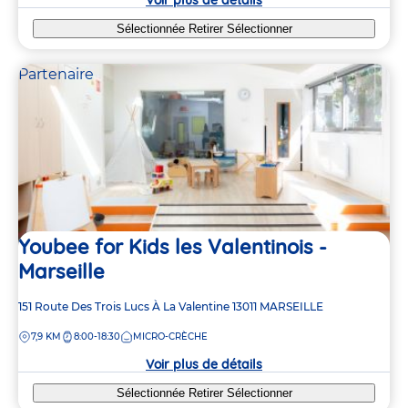
Sélectionnée
Retirer
Sélectionner
Partenaire
Youbee for Kids les Valentinois -
Marseille
Adresse
151 Route Des Trois Lucs À La Valentine
13011
MARSEILLE
de
DISTANCE
7,9 KM
8:00-18:30
MICRO-CRÈCHE
la
crèche
Voir plus de détails
Sélectionnée
Retirer
Sélectionner