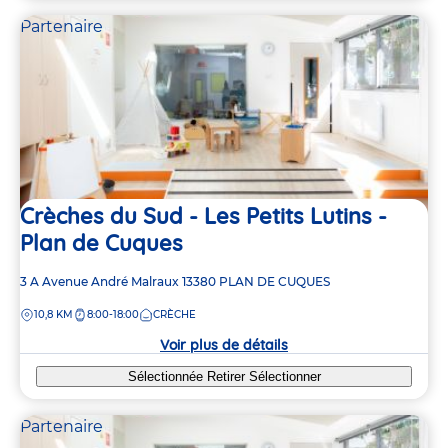
Partenaire
Crèches du Sud - Les Petits Lutins -
Plan de Cuques
Adresse
3 A Avenue André Malraux
13380
PLAN DE CUQUES
de
DISTANCE
10,8 KM
8:00-18:00
CRÈCHE
la
crèche
Voir plus de détails
Sélectionnée
Retirer
Sélectionner
Partenaire