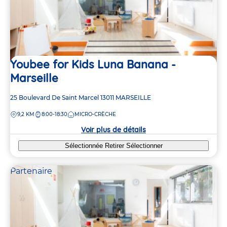
Youbee for Kids Luna Banana -
Marseille
Adresse
25 Boulevard De Saint Marcel
13011
MARSEILLE
de
DISTANCE
9,2 KM
8:00-18:30
MICRO-CRÈCHE
la
crèche
Voir plus de détails
Sélectionnée
Retirer
Sélectionner
Partenaire