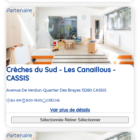
Partenaire
Crèches du Sud - Les Canaillous -
CASSIS
Adresse
Avenue De Verdun-Quartier Des Brayes
13260
CASSIS
de
DISTANCE
8,4 KM
8:00-18:00
CRÈCHE
la
crèche
Voir plus de détails
Sélectionnée
Retirer
Sélectionner
Partenaire