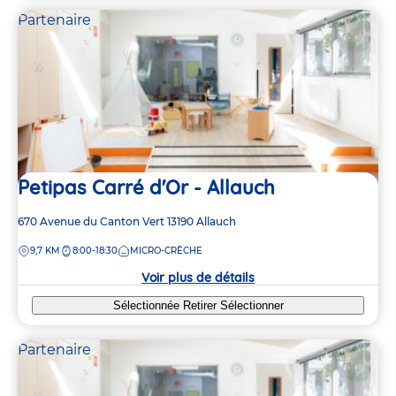
Partenaire
Petipas Carré d'Or - Allauch
Adresse
670 Avenue du Canton Vert
13190
Allauch
de
DISTANCE
9,7 KM
8:00-18:30
MICRO-CRÈCHE
la
crèche
Voir plus de détails
Sélectionnée
Retirer
Sélectionner
Partenaire