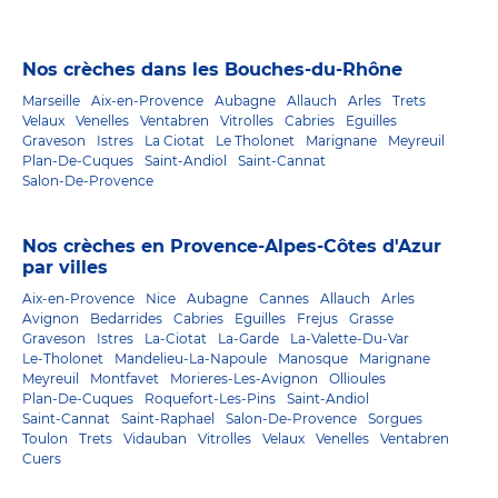
Nos crèches dans les Bouches-du-Rhône
Marseille
Aix-en-Provence
Aubagne
Allauch
Arles
Trets
Velaux
Venelles
Ventabren
Vitrolles
Cabries
Eguilles
Graveson
Istres
La Ciotat
Le Tholonet
Marignane
Meyreuil
Plan-De-Cuques
Saint-Andiol
Saint-Cannat
Salon-De-Provence
Nos crèches en Provence-Alpes-Côtes d'Azur
par villes
Aix-en-Provence
Nice
Aubagne
Cannes
Allauch
Arles
Avignon
Bedarrides
Cabries
Eguilles
Frejus
Grasse
Graveson
Istres
La-Ciotat
La-Garde
La-Valette-Du-Var
Le-Tholonet
Mandelieu-La-Napoule
Manosque
Marignane
Meyreuil
Montfavet
Morieres-Les-Avignon
Ollioules
Plan-De-Cuques
Roquefort-Les-Pins
Saint-Andiol
Saint-Cannat
Saint-Raphael
Salon-De-Provence
Sorgues
Toulon
Trets
Vidauban
Vitrolles
Velaux
Venelles
Ventabren
Cuers