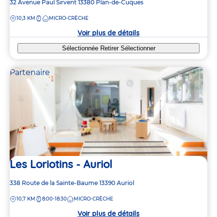
Adresse
32 Avenue Paul Sirvent
13380
Plan-de-Cuques
de
DISTANCE
10,3 KM
MICRO-CRÈCHE
la
crèche
Voir plus de détails
Sélectionnée
Retirer
Sélectionner
Partenaire
Les Loriotins - Auriol
Adresse
338 Route de la Sainte-Baume
13390
Auriol
de
DISTANCE
10,7 KM
8:00-18:30
MICRO-CRÈCHE
la
crèche
Voir plus de détails