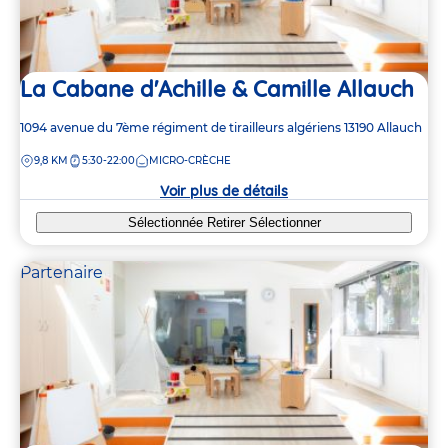
La Cabane d'Achille & Camille Allauch
Adresse
1094 avenue du 7ème régiment de tirailleurs algériens
13190
Allauch
de
DISTANCE
9,8 KM
5:30-22:00
MICRO-CRÈCHE
la
crèche
Voir plus de détails
Sélectionnée
Retirer
Sélectionner
Partenaire