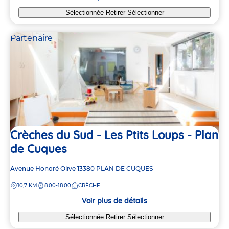
Sélectionnée
Retirer
Sélectionner
Partenaire
Crèches du Sud - Les Ptits Loups - Plan
de Cuques
Adresse
Avenue Honoré Olive
13380
PLAN DE CUQUES
de
DISTANCE
10,7 KM
8:00-18:00
CRÈCHE
la
crèche
Voir plus de détails
Sélectionnée
Retirer
Sélectionner