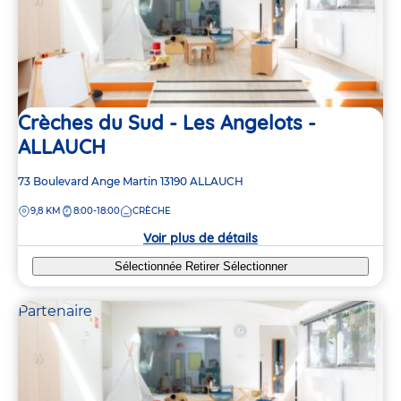
Crèches du Sud - Les Angelots -
ALLAUCH
Adresse
73 Boulevard Ange Martin
13190
ALLAUCH
de
DISTANCE
9,8 KM
8:00-18:00
CRÈCHE
la
crèche
Voir plus de détails
Sélectionnée
Retirer
Sélectionner
Partenaire