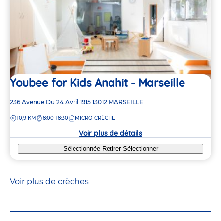
Youbee for Kids Anahit - Marseille
Adresse
236 Avenue Du 24 Avril 1915
13012
MARSEILLE
de
DISTANCE
10,9 KM
8:00-18:30
MICRO-CRÈCHE
la
crèche
Voir plus de détails
Sélectionnée
Retirer
Sélectionner
Voir plus de crèches