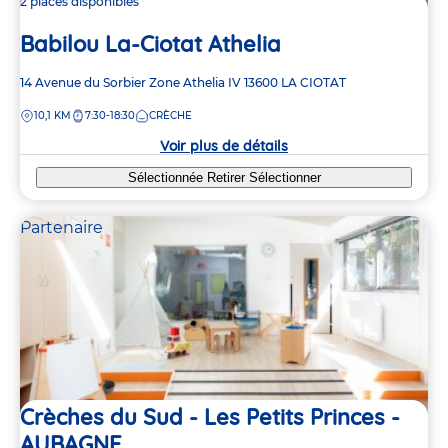
2 places disponibles
Babilou La-Ciotat Athelia
Adresse
14 Avenue du Sorbier
Zone Athelia IV
13600
LA CIOTAT
de
DISTANCE
10,1 KM
7:30-18:30
CRÈCHE
la
crèche
Voir plus de détails
Sélectionnée
Retirer
Sélectionner
Partenaire
Crèches du Sud - Les Petits Princes -
AUBAGNE