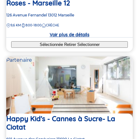
Roses - Marseille 12
Adresse
126 Avenue Fernandel
13012
Marseille
de
DISTANCE
9,6 KM
8:00-18:00
CRÈCHE
la
crèche
Voir plus de détails
Sélectionnée
Retirer
Sélectionner
Partenaire
Happy Kid's - Cannes à Sucre- La
Ciotat