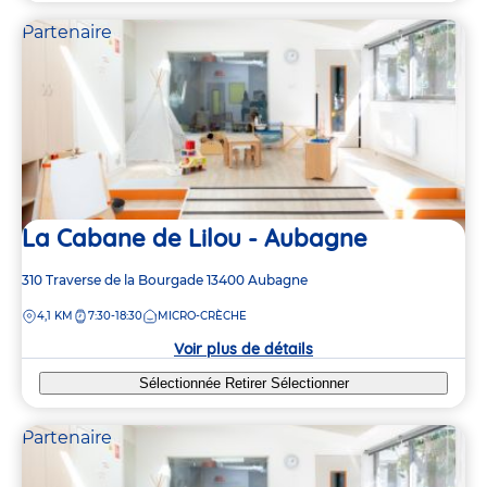
Partenaire
La Cabane de Lilou - Aubagne
Adresse
310 Traverse de la Bourgade
13400
Aubagne
de
DISTANCE
4,1 KM
7:30-18:30
MICRO-CRÈCHE
la
crèche
Voir plus de détails
Sélectionnée
Retirer
Sélectionner
Partenaire