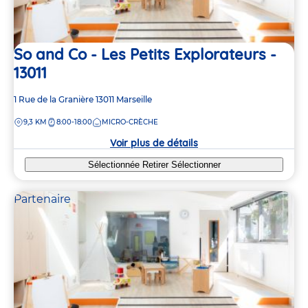
So and Co - Les Petits Explorateurs -
13011
Adresse
1 Rue de la Granière
13011
Marseille
de
DISTANCE
9,3 KM
8:00-18:00
MICRO-CRÈCHE
la
crèche
Voir plus de détails
Sélectionnée
Retirer
Sélectionner
Partenaire