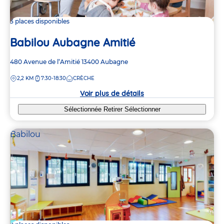
3 places disponibles
Babilou Aubagne Amitié
Adresse
480 Avenue de l’Amitié
13400
Aubagne
de
DISTANCE
2,2 KM
7:30-18:30
CRÈCHE
la
crèche
Voir plus de détails
Sélectionnée
Retirer
Sélectionner
Babilou