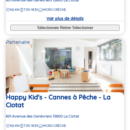
Adresse
601 Avenue des Genévriers
13600
La Ciotat
de
DISTANCE
9,6 KM
7:30-18:30
MICRO-CRÈCHE
la
crèche
Voir plus de détails
Sélectionnée
Retirer
Sélectionner
Partenaire
4
4
Happy Kid's - Cannes à Pêche - La
Ciotat
Adresse
601 Avenue des Genévriers
13600
La Ciotat
de
DISTANCE
9,6 KM
7:30-18:30
MICRO-CRÈCHE
la