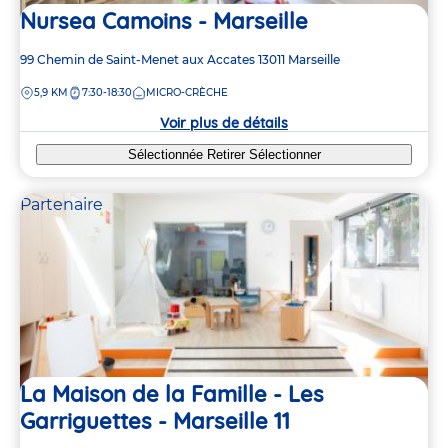
Nursea Camoins - Marseille
Adresse
99 Chemin de Saint-Menet aux Accates
13011
Marseille
de
DISTANCE
5,9 KM
7:30-18:30
MICRO-CRÈCHE
la
crèche
Voir plus de détails
Sélectionnée
Retirer
Sélectionner
Partenaire
La Maison de la Famille - Les
Garriguettes - Marseille 11