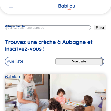
Vous
Bouches Du Rhone
êtes
ici
Votre recherche
Filtrer
Trouvez une crèche à Aubagne et
inscrivez-vous !
Vue liste
Vue carte
Babilou