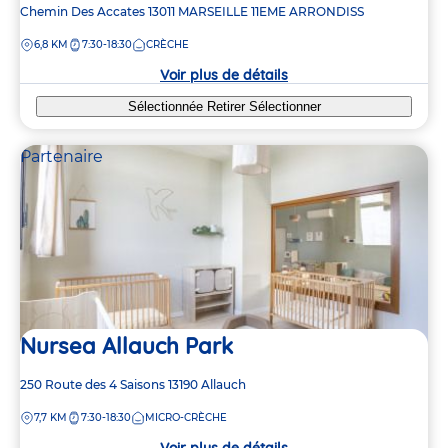
Adresse
Chemin Des Accates
13011
MARSEILLE 11EME ARRONDISS
de
DISTANCE
6,8 KM
7:30-18:30
CRÈCHE
la
crèche
Voir plus de détails
Sélectionnée
Retirer
Sélectionner
Partenaire
Nursea Allauch Park
Adresse
250 Route des 4 Saisons
13190
Allauch
de
DISTANCE
7,7 KM
7:30-18:30
MICRO-CRÈCHE
la
crèche
Voir plus de détails