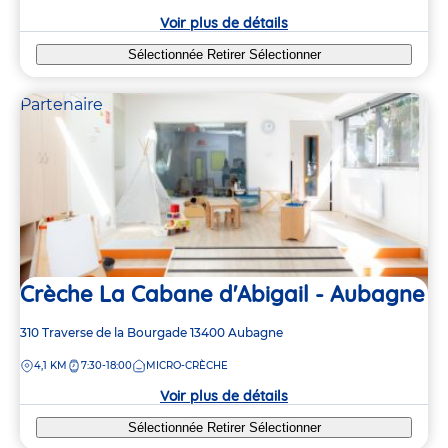
crèche
Voir plus de détails
Sélectionnée
Retirer
Sélectionner
Partenaire
Crèche La Cabane d'Abigail - Aubagne
Adresse
310 Traverse de la Bourgade
13400
Aubagne
de
DISTANCE
4,1 KM
7:30-18:00
MICRO-CRÈCHE
la
crèche
Voir plus de détails
Sélectionnée
Retirer
Sélectionner