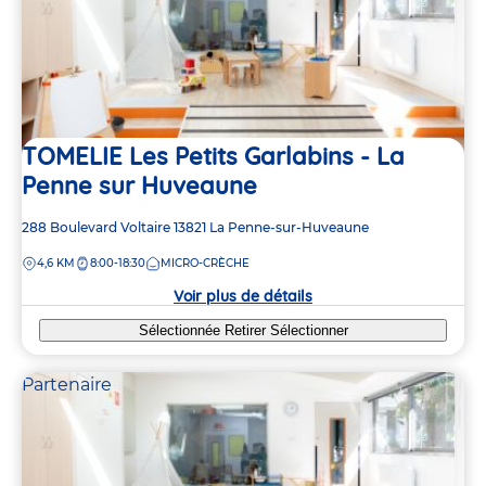
TOMELIE Les Petits Garlabins - La
Penne sur Huveaune
Adresse
288 Boulevard Voltaire
13821
La Penne-sur-Huveaune
de
DISTANCE
4,6 KM
8:00-18:30
MICRO-CRÈCHE
la
crèche
Voir plus de détails
Sélectionnée
Retirer
Sélectionner
Partenaire