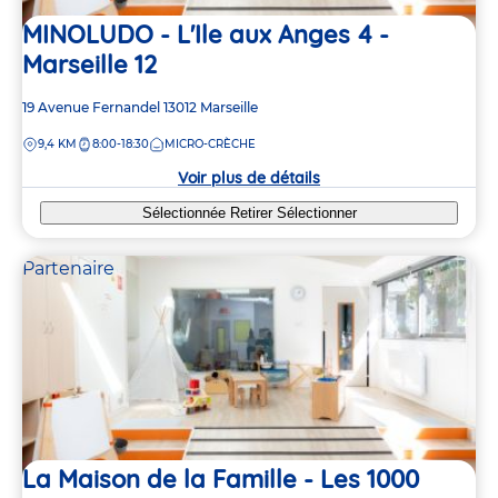
MINOLUDO - L'Ile aux Anges 4 -
Marseille 12
Adresse
19 Avenue Fernandel
13012
Marseille
de
DISTANCE
9,4 KM
8:00-18:30
MICRO-CRÈCHE
la
crèche
Voir plus de détails
Sélectionnée
Retirer
Sélectionner
Partenaire
La Maison de la Famille - Les 1000