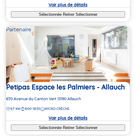
crèche
Voir plus de détails
Sélectionnée
Retirer
Sélectionner
Partenaire
Petipas Espace les Palmiers - Allauch
Adresse
670 Avenue du Canton Vert
13190
Allauch
de
DISTANCE
9,7 KM
8:00-18:30
MICRO-CRÈCHE
la
crèche
Voir plus de détails
Sélectionnée
Retirer
Sélectionner