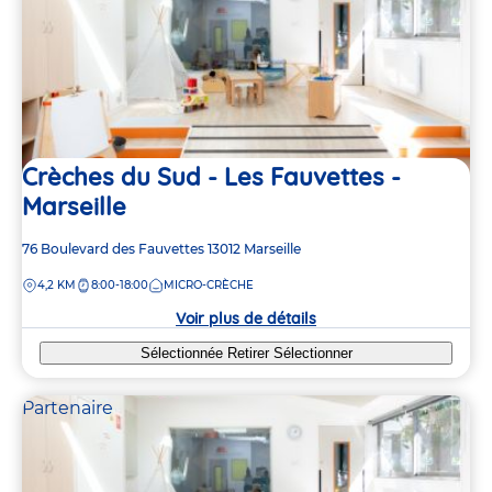
Crèches du Sud - Les Fauvettes -
Marseille
Adresse
76 Boulevard des Fauvettes
13012
Marseille
de
DISTANCE
4,2 KM
8:00-18:00
MICRO-CRÈCHE
la
crèche
Voir plus de détails
Sélectionnée
Retirer
Sélectionner
Partenaire