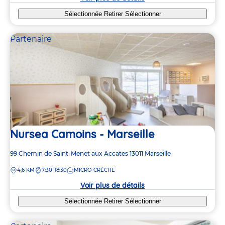
Sélectionnée
Retirer
Sélectionner
Partenaire
Nursea Camoins - Marseille
Adresse
99 Chemin de Saint-Menet aux Accates
13011
Marseille
de
DISTANCE
4,6 KM
7:30-18:30
MICRO-CRÈCHE
la
crèche
Voir plus de détails
Sélectionnée
Retirer
Sélectionner