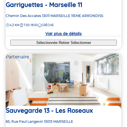
Garriguettes - Marseille 11
Adresse
Chemin Des Accates
13011
MARSEILLE 11EME ARRONDISS
de
DISTANCE
4,3 KM
7:30-18:30
CRÈCHE
la
crèche
Voir plus de détails
Sélectionnée
Retirer
Sélectionner
Partenaire
Sauvegarde 13 - Les Roseaux
2
2
4
4
Adresse
65, Rue Paul Langevin
13013
MARSEILLE
de