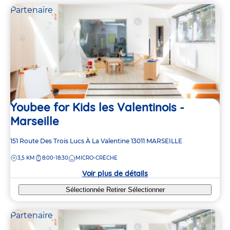
Partenaire
Youbee for Kids les Valentinois -
Marseille
Adresse
151 Route Des Trois Lucs À La Valentine
13011
MARSEILLE
de
DISTANCE
3,5 KM
8:00-18:30
MICRO-CRÈCHE
la
crèche
Voir plus de détails
Sélectionnée
Retirer
Sélectionner
Partenaire