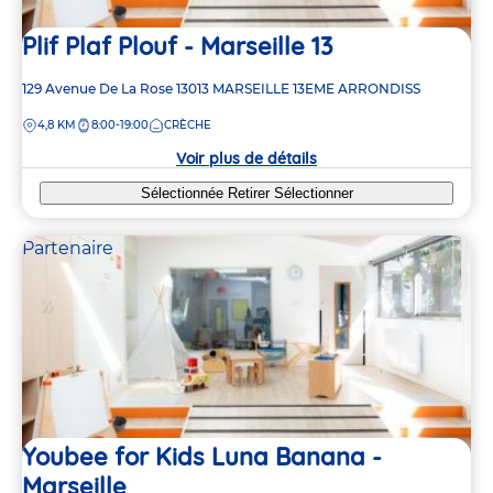
Plif Plaf Plouf - Marseille 13
Adresse
129 Avenue De La Rose
13013
MARSEILLE 13EME ARRONDISS
de
DISTANCE
4,8 KM
8:00-19:00
CRÈCHE
la
crèche
Voir plus de détails
Sélectionnée
Retirer
Sélectionner
Partenaire
Youbee for Kids Luna Banana -
Marseille