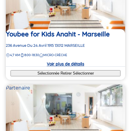
Youbee for Kids Anahit - Marseille
Adresse
236 Avenue Du 24 Avril 1915
13012
MARSEILLE
de
DISTANCE
4,7 KM
8:00-18:30
MICRO-CRÈCHE
la
crèche
Voir plus de détails
Sélectionnée
Retirer
Sélectionner
Partenaire