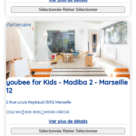
Sélectionnée
Retirer
Sélectionner
Partenaire
youbee for Kids - Madiba 2 - Marseille
12
Adresse
2 Rue Louis Reybaud
13012
Marseille
de
DISTANCE
6,2 KM
8:00-18:30
MICRO-CRÈCHE
la
crèche
Voir plus de détails
Sélectionnée
Retirer
Sélectionner