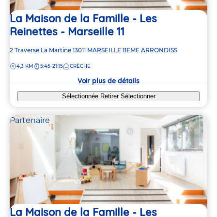
La Maison de la Famille - Les
Reinettes - Marseille 11
Adresse
2 Traverse La Martine
13011
MARSEILLE 11EME ARRONDISS
de
DISTANCE
4,3 KM
5:45-21:15
CRÈCHE
la
crèche
Voir plus de détails
Sélectionnée
Retirer
Sélectionner
Partenaire
La Maison de la Famille - Les