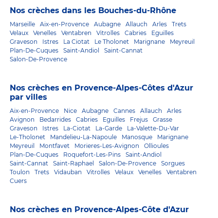
Nos crèches dans les Bouches-du-Rhône
Marseille
Aix-en-Provence
Aubagne
Allauch
Arles
Trets
Velaux
Venelles
Ventabren
Vitrolles
Cabries
Eguilles
Graveson
Istres
La Ciotat
Le Tholonet
Marignane
Meyreuil
Plan-De-Cuques
Saint-Andiol
Saint-Cannat
Salon-De-Provence
Nos crèches en Provence-Alpes-Côtes d'Azur
par villes
Aix-en-Provence
Nice
Aubagne
Cannes
Allauch
Arles
Avignon
Bedarrides
Cabries
Eguilles
Frejus
Grasse
Graveson
Istres
La-Ciotat
La-Garde
La-Valette-Du-Var
Le-Tholonet
Mandelieu-La-Napoule
Manosque
Marignane
Meyreuil
Montfavet
Morieres-Les-Avignon
Ollioules
Plan-De-Cuques
Roquefort-Les-Pins
Saint-Andiol
Saint-Cannat
Saint-Raphael
Salon-De-Provence
Sorgues
Toulon
Trets
Vidauban
Vitrolles
Velaux
Venelles
Ventabren
Cuers
Nos crèches en Provence-Alpes-Côte d'Azur