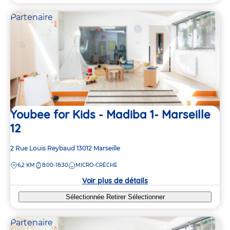
Partenaire
Youbee for Kids - Madiba 1- Marseille
12
Adresse
2 Rue Louis Reybaud
13012
Marseille
de
DISTANCE
6,2 KM
8:00-18:30
MICRO-CRÈCHE
la
crèche
Voir plus de détails
Sélectionnée
Retirer
Sélectionner
Partenaire