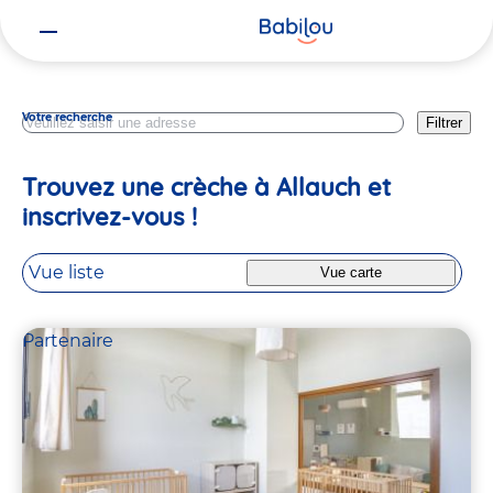
Vous
Bouches Du Rhone
êtes
ici
Votre recherche
Filtrer
Trouvez une crèche à Allauch et
inscrivez-vous !
Vue liste
Vue carte
Partenaire