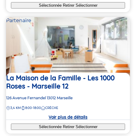
Sélectionnée
Retirer
Sélectionner
Partenaire
La Maison de la Famille - Les 1000
Roses - Marseille 12
Adresse
126 Avenue Fernandel
13012
Marseille
de
DISTANCE
3,4 KM
8:00-18:00
CRÈCHE
la
crèche
Voir plus de détails
Sélectionnée
Retirer
Sélectionner