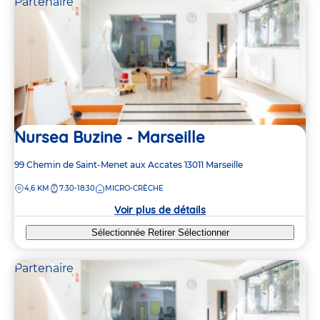
Partenaire
Nursea Buzine - Marseille
Adresse
99 Chemin de Saint-Menet aux Accates
13011
Marseille
de
DISTANCE
4,6 KM
7:30-18:30
MICRO-CRÈCHE
la
crèche
Voir plus de détails
Sélectionnée
Retirer
Sélectionner
Partenaire