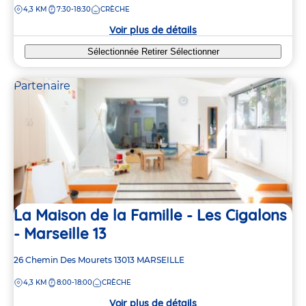
DISTANCE
4,3 KM
7:30-18:30
CRÈCHE
la
2
2
crèche
Voir plus de détails
Sélectionnée
Retirer
Sélectionner
Partenaire
2
2
La Maison de la Famille - Les Cigalons
- Marseille 13
2
2
Adresse
26 Chemin Des Mourets
13013
MARSEILLE
2
2
de
DISTANCE
4,3 KM
8:00-18:00
CRÈCHE
la
crèche
Voir plus de détails