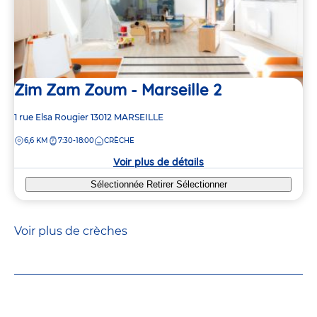
Zim Zam Zoum - Marseille 2
Adresse
1 rue Elsa Rougier
13012
MARSEILLE
de
DISTANCE
6,6 KM
7:30-18:00
CRÈCHE
la
crèche
Voir plus de détails
Sélectionnée
Retirer
Sélectionner
Voir plus de crèches