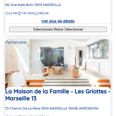
Adresse
58, Rue Niels Bohr
13013
MARSEILLE
de
DISTANCE
3,2 KM
7:30-18:30
CRÈCHE
la
crèche
Voir plus de détails
Sélectionnée
Retirer
Sélectionner
Partenaire
La Maison de la Famille - Les Griottes -
Marseille 13
Adresse
72 Chemin De La Mare
13013
MARSEILLE 13EME ARRONDISS
de