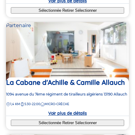
Voir plus de détails
Sélectionnée
Retirer
Sélectionner
Partenaire
La Cabane d'Achille & Camille Allauch
Adresse
1094 avenue du 7ème régiment de tirailleurs algériens
13190
Allauch
de
DISTANCE
1,4 KM
5:30-22:00
MICRO-CRÈCHE
la
crèche
Voir plus de détails
Sélectionnée
Retirer
Sélectionner