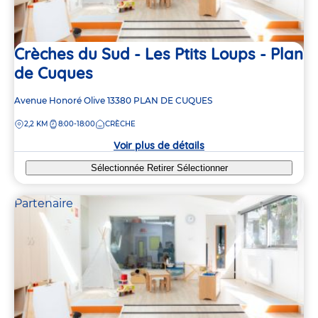
Crèches du Sud - Les Ptits Loups - Plan
de Cuques
Adresse
Avenue Honoré Olive
13380
PLAN DE CUQUES
de
DISTANCE
2,2 KM
8:00-18:00
CRÈCHE
la
crèche
Voir plus de détails
Sélectionnée
Retirer
Sélectionner
Partenaire