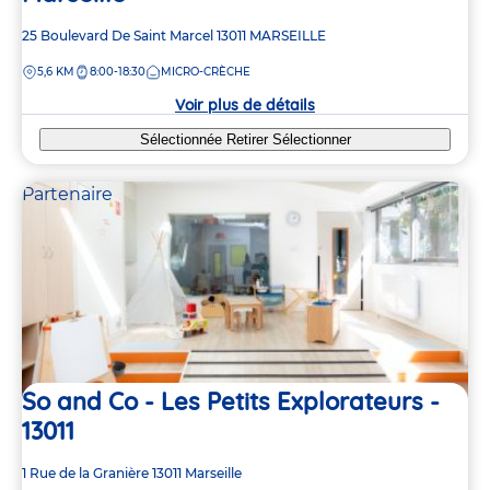
Adresse
25 Boulevard De Saint Marcel
13011
MARSEILLE
de
DISTANCE
5,6 KM
8:00-18:30
MICRO-CRÈCHE
la
crèche
Voir plus de détails
Sélectionnée
Retirer
Sélectionner
Partenaire
So and Co - Les Petits Explorateurs -
13011
Adresse
1 Rue de la Granière
13011
Marseille