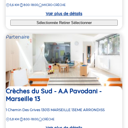
de
DISTANCE
5,6 KM
8:00-18:00
MICRO-CRÈCHE
la
crèche
Voir plus de détails
Sélectionnée
Retirer
Sélectionner
Partenaire
Crèches du Sud - A.A Pavodani -
Marseille 13
Adresse
1 Chemin Des Grives
13013
MARSEILLE 13EME ARRONDISS
de
DISTANCE
5,8 KM
8:00-18:00
CRÈCHE
la
crèche
Voir plus de détails