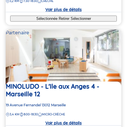
DISTANCE
3,2 KM
7:30-18:30
CRÈCHE
la
crèche
Voir plus de détails
Sélectionnée
Retirer
Sélectionner
Partenaire
MINOLUDO - L'Ile aux Anges 4 -
Marseille 12
Adresse
19 Avenue Fernandel
13012
Marseille
de
DISTANCE
3,4 KM
8:00-18:30
MICRO-CRÈCHE
la
crèche
Voir plus de détails