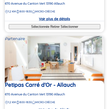
Adresse
670 Avenue du Canton Vert
13190
Allauch
de
DISTANCE
1,2 KM
8:00-18:30
MICRO-CRÈCHE
la
crèche
Voir plus de détails
Sélectionnée
Retirer
Sélectionner
Partenaire
Petipas Carré d'Or - Allauch
Adresse
670 Avenue du Canton Vert
13190
Allauch
de
DISTANCE
1,2 KM
8:00-18:30
MICRO-CRÈCHE
la
crèche