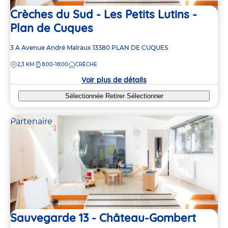
Crèches du Sud - Les Petits Lutins -
Plan de Cuques
Adresse
3 A Avenue André Malraux
13380
PLAN DE CUQUES
de
DISTANCE
2,3 KM
8:00-18:00
CRÈCHE
la
crèche
Voir plus de détails
Sélectionnée
Retirer
Sélectionner
Partenaire
Sauvegarde 13 - Château-Gombert