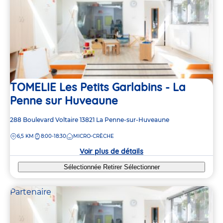
TOMELIE Les Petits Garlabins - La
Penne sur Huveaune
Adresse
288 Boulevard Voltaire
13821
La Penne-sur-Huveaune
de
DISTANCE
6,5 KM
8:00-18:30
MICRO-CRÈCHE
la
crèche
Voir plus de détails
Sélectionnée
Retirer
Sélectionner
Partenaire