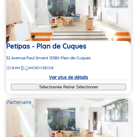
Petipas - Plan de Cuques
Adresse
32 Avenue Paul Sirvent
13380
Plan-de-Cuques
de
DISTANCE
1,8 KM
MICRO-CRÈCHE
la
crèche
Voir plus de détails
Sélectionnée
Retirer
Sélectionner
Partenaire