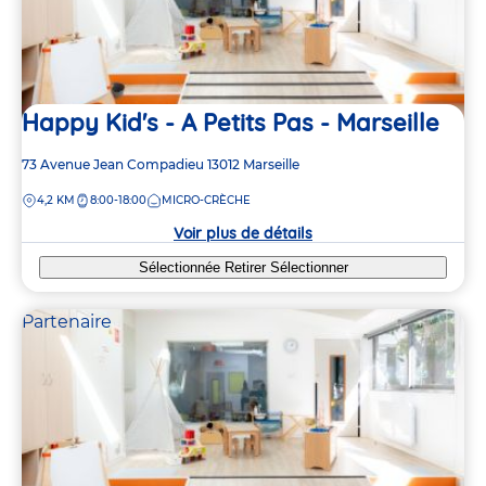
Happy Kid's - A Petits Pas - Marseille
Adresse
73 Avenue Jean Compadieu
13012
Marseille
de
DISTANCE
4,2 KM
8:00-18:00
MICRO-CRÈCHE
la
crèche
Voir plus de détails
Sélectionnée
Retirer
Sélectionner
Partenaire