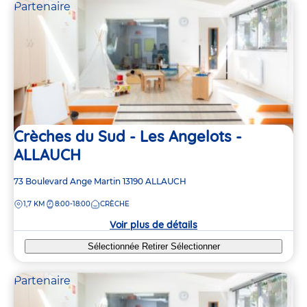
Partenaire
Crèches du Sud - Les Angelots -
ALLAUCH
Adresse
73 Boulevard Ange Martin
13190
ALLAUCH
de
DISTANCE
1,7 KM
8:00-18:00
CRÈCHE
la
crèche
Voir plus de détails
Sélectionnée
Retirer
Sélectionner
Partenaire