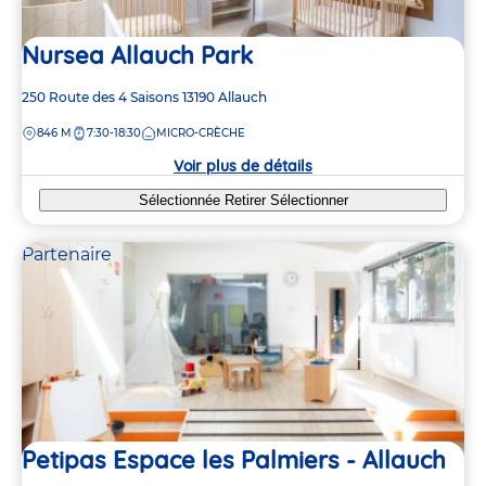
Nursea Allauch Park
Adresse
250 Route des 4 Saisons
13190
Allauch
de
DISTANCE
846 M
7:30-18:30
MICRO-CRÈCHE
la
crèche
Voir plus de détails
Sélectionnée
Retirer
Sélectionner
Partenaire
Petipas Espace les Palmiers - Allauch