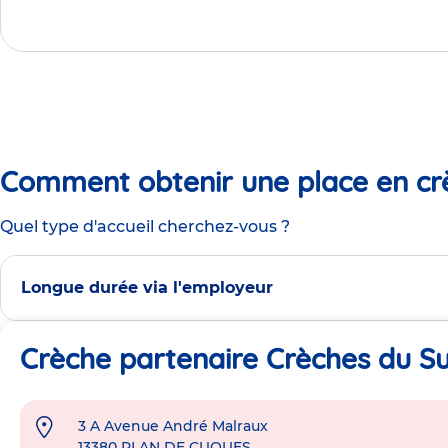
Comment obtenir une place en cr
Quel type d'accueil cherchez-vous ?
Longue durée via l'employeur
Crèche partenaire Crèches du Sud
3 A Avenue André Malraux
Adresse
13380
PLAN DE CUQUES