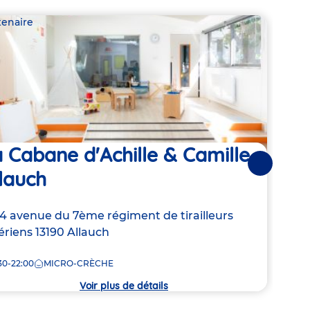
tenaire
Parte
 Cabane d'Achille & Camille
Pet
Suivantes
lauch
Adre
670 
de
resse
4 avenue du 7ème régiment de tirailleurs
8:00
la
ériens
13190
Allauch
crèc
30-22:00
MICRO-CRÈCHE
che
Voir plus de détails