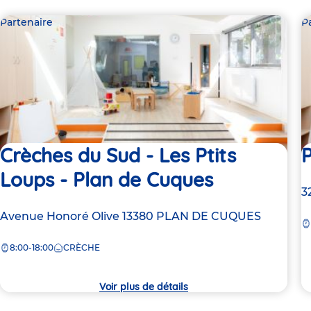
Partenaire
P
Crèches du Sud - Les Ptits
P
Loups - Plan de Cuques
A
3
d
Adresse
Avenue Honoré Olive
13380
PLAN DE CUQUES
la
de
c
8:00-18:00
CRÈCHE
la
crèche
Voir plus de détails