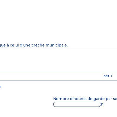
que à celui d'une crèche municipale.
3
et +
r
Nombre d'heures de garde par 
h