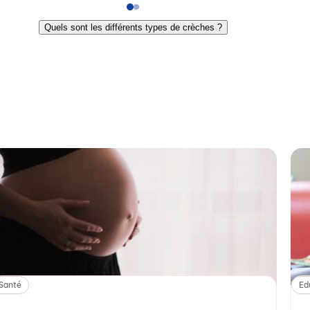
Go
Go
to
to
Quels sont les différents types de crèches ?
slide
slide
1
2
Santé
Ed