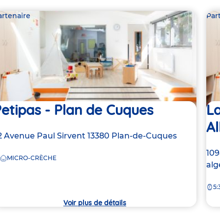
artenaire
Par
etipas - Plan de Cuques
La
Al
dresse
2 Avenue Paul Sirvent
13380
Plan-de-Cuques
e
Ad
109
MICRO-CRÈCHE
de
alg
rèche
la
5:
crè
Voir plus de détails