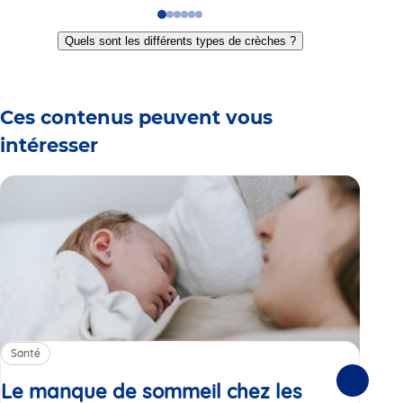
Go
Go
Go
Go
Go
Go
to
to
to
to
to
to
Quels sont les différents types de crèches ?
slide
slide
slide
slide
slide
slide
1
2
3
4
5
6
Ces contenus peuvent vous
intéresser
Santé
Sa
Le manque de sommeil chez les
Gr
Suivante