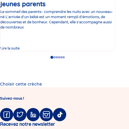
jeunes parents
Article
co
Le sommeil des parents : comprendre les nuits avec un nouveau-
Les 
né L'arrivée d'un bébé est un moment rempli d'émotions, de
les 
découvertes et de bonheur. Cependant, elle s'accompagne aussi
l'es
de nombreux
gast
Lire la suite
Lire 
Go
Go
Go
Go
Go
Go
to
to
to
to
to
to
slide
slide
slide
slide
slide
slide
1
2
3
4
5
6
Choisir cette crèche
Suivez-nous !
Facebook
Twitter
Linkedin
Instagram
Tiktok
Recevez notre newsletter