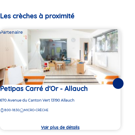
Les crèches à proximité
Partenaire
Par
Suivante
Petipas Carré d'Or - Allauch
Pe
Adresse
670 Avenue du Canton Vert
13190
Allauch
Adre
32 A
de
de
8:00-18:30
MICRO-CRÈCHE
la
la
crèche
crèc
Voir plus de détails