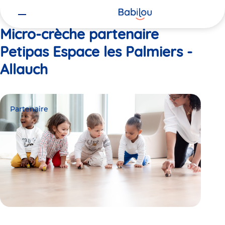
Vous
Accueil
Petipas Espace les Palmiers - Allauch
êtes
ici
Micro-crèche partenaire
Petipas Espace les Palmiers -
Allauch
Partenaire