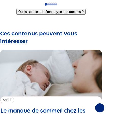
Go
Go
Go
Go
Go
Go
to
to
to
to
to
to
Quels sont les différents types de crèches ?
slide
slide
slide
slide
slide
slide
1
2
3
4
5
6
Ces contenus peuvent vous
intéresser
Santé
Sa
Le manque de sommeil chez les
Gr
Suivante