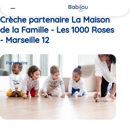
Vous
Accueil
La Maison de la Famille - Les 1000 Roses - Marseille 12
êtes
ici
Crèche partenaire La Maison
de la Famille - Les 1000 Roses
- Marseille 12
Partenaire