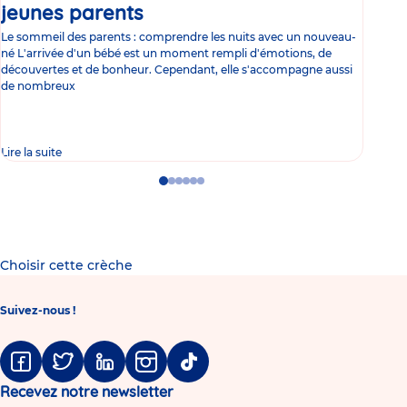
jeunes parents
Article
co
Le sommeil des parents : comprendre les nuits avec un nouveau-
Les 
né L'arrivée d'un bébé est un moment rempli d'émotions, de
les 
découvertes et de bonheur. Cependant, elle s'accompagne aussi
l'es
de nombreux
gast
Lire la suite
Lire 
Go
Go
Go
Go
Go
Go
to
to
to
to
to
to
slide
slide
slide
slide
slide
slide
1
2
3
4
5
6
Choisir cette crèche
Suivez-nous !
Facebook
Twitter
Linkedin
Instagram
Tiktok
Recevez notre newsletter