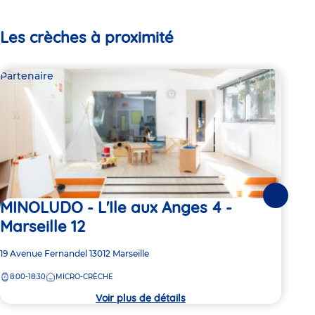
Les crèches à proximité
Partenaire
Par
Suivante
MINOLUDO - L'Ile aux Anges 4 -
La
Marseille 12
Re
Adresse
19 Avenue Fernandel
13012
Marseille
Adre
2 Tr
de
de
8:00-18:30
MICRO-CRÈCHE
5:
la
la
crèche
crèc
Voir plus de détails