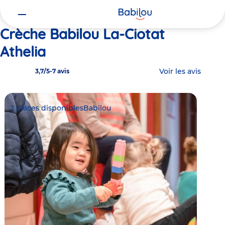
Vous
Accueil
Babilou La-Ciotat Athelia
êtes
ici
Crèche Babilou La-Ciotat
Athelia
Voir les avis
3,7/5
-
7 avis
2 places disponibles
Babilou