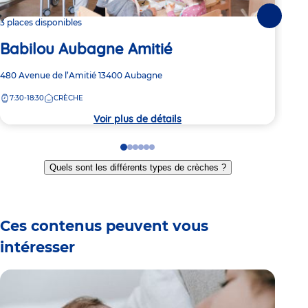
Suivante
3 places disponibles
Dern
Babilou Aubagne Amitié
Ba
Adresse
480 Avenue de l’Amitié
13400
Aubagne
Adre
151 
de
de
7:30-18:30
CRÈCHE
8:
la
la
crèche
crèc
Voir plus de détails
Go
Go
Go
Go
Go
Go
to
to
to
to
to
to
Quels sont les différents types de crèches ?
slide
slide
slide
slide
slide
slide
1
2
3
4
5
6
Ces contenus peuvent vous
intéresser