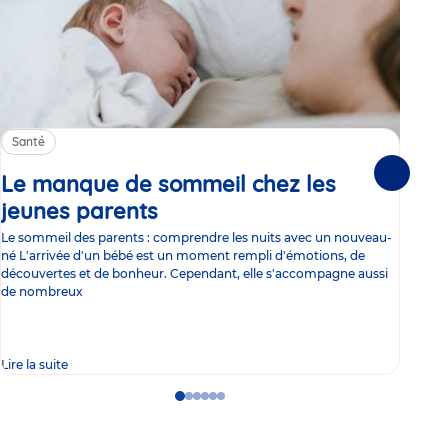
Santé
Sa
Le manque de sommeil chez les
Gr
Suivante
jeunes parents
Article
co
Le sommeil des parents : comprendre les nuits avec un nouveau-
Les 
né L'arrivée d'un bébé est un moment rempli d'émotions, de
les 
découvertes et de bonheur. Cependant, elle s'accompagne aussi
l'es
de nombreux
gast
Lire la suite
Lire 
Go
Go
Go
Go
Go
Go
to
to
to
to
to
to
slide
slide
slide
slide
slide
slide
1
2
3
4
5
6