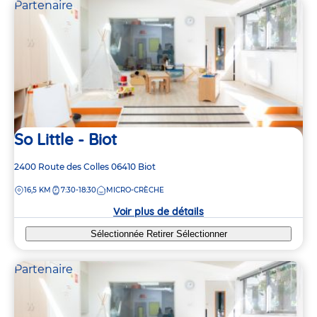
Partenaire
So Little - Biot
Adresse
2400 Route des Colles
06410
Biot
de
DISTANCE
16,5 KM
7:30-18:30
MICRO-CRÈCHE
la
crèche
Voir plus de détails
Sélectionnée
Retirer
Sélectionner
Partenaire