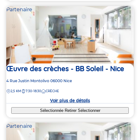
Partenaire
Œuvre des crèches - BB Soleil - Nice
Adresse
4 Rue Justin Montolivo
06000
Nice
de
DISTANCE
2,5 KM
7:30-18:30
CRÈCHE
la
crèche
Voir plus de détails
2
2
Sélectionnée
Retirer
Sélectionner
2
2
Partenaire