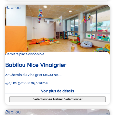
Babilou
Dernière place disponible
Babilou Nice Vinaigrier
Adresse
27 Chemin du Vinaigrier
06300
NICE
de
DISTANCE
3,5 KM
7:30-18:30
CRÈCHE
la
crèche
Voir plus de détails
Sélectionnée
Retirer
Sélectionner
Babilou