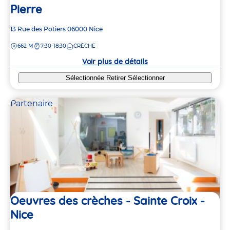
Pierre
Adresse
13 Rue des Potiers
06000
Nice
de
DISTANCE
662 M
7:30-18:30
CRÈCHE
la
crèche
Voir plus de détails
Sélectionnée
Retirer
Sélectionner
Partenaire
Oeuvres des crèches - Sainte Croix -
Nice