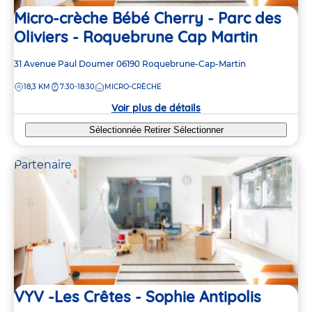
Micro-crèche Bébé Cherry - Parc des
Oliviers - Roquebrune Cap Martin
Adresse
31 Avenue Paul Doumer
06190
Roquebrune-Cap-Martin
de
DISTANCE
18,3 KM
7:30-18:30
MICRO-CRÈCHE
la
crèche
Voir plus de détails
Sélectionnée
Retirer
Sélectionner
Partenaire
VYV -Les Crêtes - Sophie Antipolis