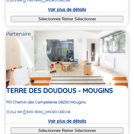
DISTANCE
20,9 KM
7:45-18:45
MICRO-CRÈCHE
la
crèche
Voir plus de détails
Sélectionnée
Retirer
Sélectionner
Partenaire
TERRE DES DOUDOUS - MOUGINS
Adresse
701 Chemin des Campelières
06250
Mougins
de
DISTANCE
24,2 KM
8:00-18:00
MICRO-CRÈCHE
la
crèche
Voir plus de détails
Sélectionnée
Retirer
Sélectionner