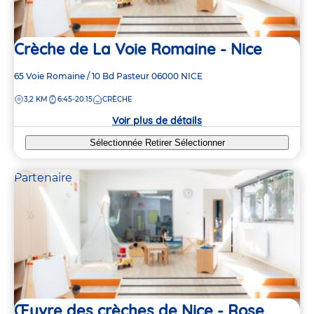
Crèche de La Voie Romaine - Nice
Adresse
65 Voie Romaine / 10 Bd Pasteur
06000
NICE
de
DISTANCE
3,2 KM
6:45-20:15
CRÈCHE
la
crèche
Voir plus de détails
Sélectionnée
Retirer
Sélectionner
Partenaire
Œuvre des crèches de Nice - Rose