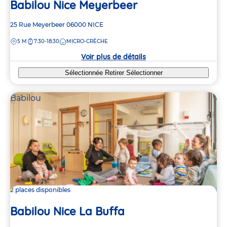
Babilou Nice Meyerbeer
Adresse
25 Rue Meyerbeer
06000
NICE
de
DISTANCE
5 M
7:30-18:30
MICRO-CRÈCHE
la
crèche
Voir plus de détails
Sélectionnée
Retirer
Sélectionner
Babilou
2 places disponibles
Babilou Nice La Buffa