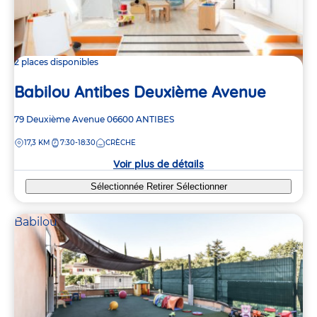
2 places disponibles
Babilou Antibes Deuxième Avenue
Adresse
79 Deuxième Avenue
06600
ANTIBES
de
DISTANCE
17,3 KM
7:30-18:30
CRÈCHE
la
crèche
Voir plus de détails
Sélectionnée
Retirer
Sélectionner
Babilou