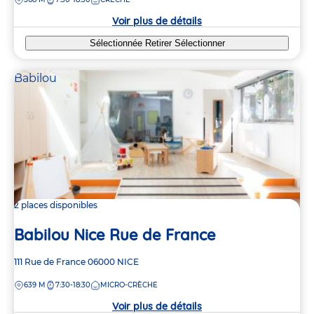
la
crèche
Voir plus de détails
Sélectionnée
Retirer
Sélectionner
Babilou
2 places disponibles
Babilou Nice Rue de France
Adresse
111 Rue de France
06000
NICE
de
DISTANCE
639 M
7:30-18:30
MICRO-CRÈCHE
la
crèche
Voir plus de détails