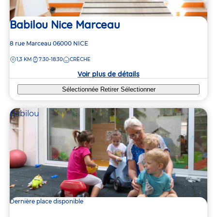
Babilou Nice Marceau
Adresse
8 rue Marceau
06000
NICE
de
DISTANCE
1,3 KM
7:30-18:30
CRÈCHE
la
crèche
Voir plus de détails
Sélectionnée
Retirer
Sélectionner
Babilou
Dernière place disponible