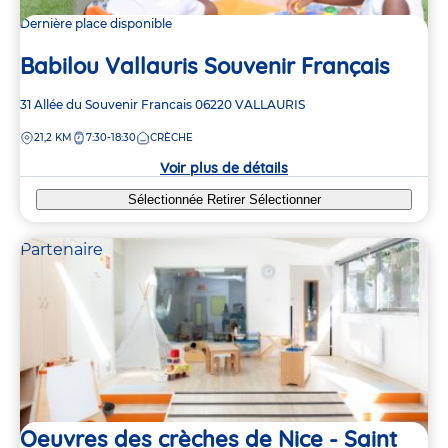
Dernière place disponible
Babilou Vallauris Souvenir Français
Adresse
31 Allée du Souvenir Francais
06220
VALLAURIS
de
DISTANCE
21,2 KM
7:30-18:30
CRÈCHE
la
crèche
Voir plus de détails
Sélectionnée
Retirer
Sélectionner
Partenaire
Oeuvres des crèches de Nice - Saint