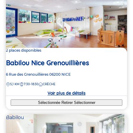
2 places disponibles
Babilou Nice Grenouillières
Adresse
6 Rue des Grenouillières
06200
NICE
de
DISTANCE
5,1 KM
7:30-18:30
CRÈCHE
la
crèche
Voir plus de détails
Sélectionnée
Retirer
Sélectionner
Babilou