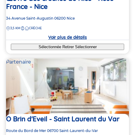
France - Nice
Adresse
34 Avenue Saint-Augustin
06200
Nice
de
DISTANCE
3,5 KM
CRÈCHE
la
crèche
Voir plus de détails
Sélectionnée
Retirer
Sélectionner
Partenaire
O Brin d'Eveil - Saint Laurent du Var
Adresse
Route du Bord de Mer
06700
Saint-Laurent-du-Var