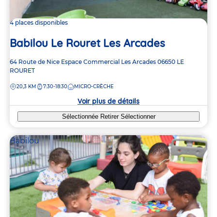
4 places disponibles
Babilou Le Rouret Les Arcades
Adresse
64 Route de Nice
Espace Commercial Les Arcades
06650
LE
de
ROURET
la
DISTANCE
20,3 KM
7:30-18:30
MICRO-CRÈCHE
crèche
Voir plus de détails
Sélectionnée
Retirer
Sélectionner
Babilou