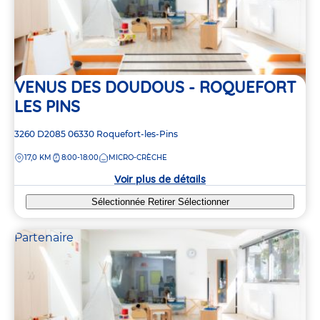
VENUS DES DOUDOUS - ROQUEFORT
LES PINS
Adresse
3260 D2085
06330
Roquefort-les-Pins
de
DISTANCE
17,0 KM
8:00-18:00
MICRO-CRÈCHE
la
crèche
Voir plus de détails
Sélectionnée
Retirer
Sélectionner
Partenaire