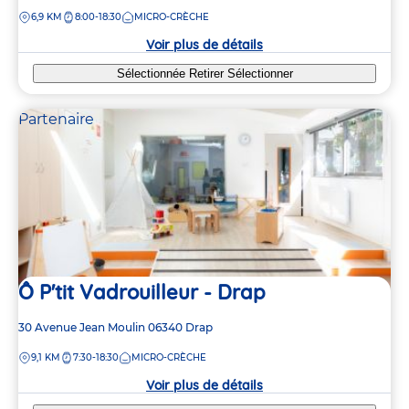
de
DISTANCE
6,9 KM
8:00-18:30
MICRO-CRÈCHE
la
crèche
Voir plus de détails
Sélectionnée
Retirer
Sélectionner
Partenaire
Ô P'tit Vadrouilleur - Drap
Adresse
30 Avenue Jean Moulin
06340
Drap
de
DISTANCE
9,1 KM
7:30-18:30
MICRO-CRÈCHE
la
crèche
Voir plus de détails