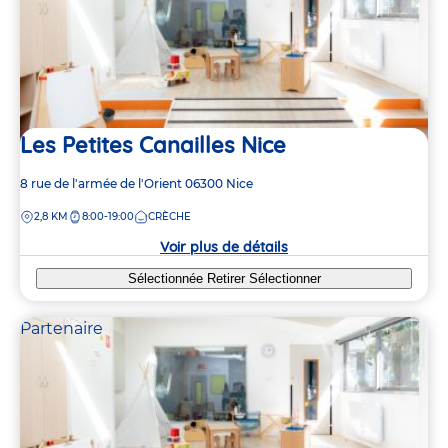
5
5
Les Petites Canailles Nice
Adresse
8 rue de l'armée de l'Orient
06300
Nice
de
DISTANCE
2,8 KM
8:00-19:00
CRÈCHE
la
crèche
Voir plus de détails
Sélectionnée
Retirer
Sélectionner
Partenaire