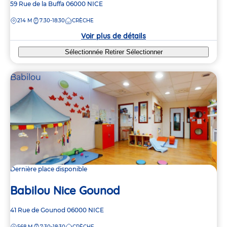
Adresse
59 Rue de la Buffa
06000
NICE
de
DISTANCE
214 M
7:30-18:30
CRÈCHE
la
crèche
Voir plus de détails
Sélectionnée
Retirer
Sélectionner
Babilou
Dernière place disponible
Babilou Nice Gounod
Adresse
41 Rue de Gounod
06000
NICE
de
DISTANCE
568 M
7:30-18:30
CRÈCHE