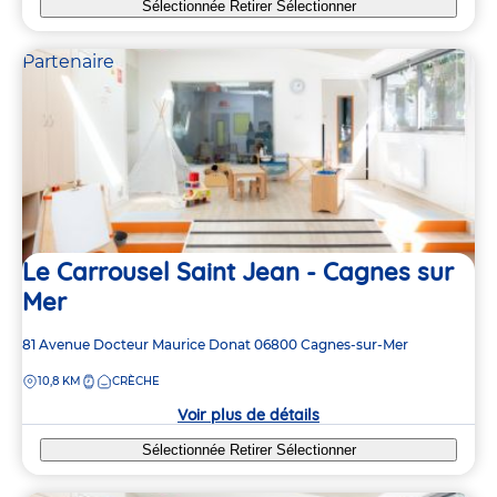
Sélectionnée
Retirer
Sélectionner
Partenaire
Le Carrousel Saint Jean - Cagnes sur
Mer
Adresse
81 Avenue Docteur Maurice Donat
06800
Cagnes-sur-Mer
de
DISTANCE
10,8 KM
CRÈCHE
la
crèche
Voir plus de détails
Sélectionnée
Retirer
Sélectionner