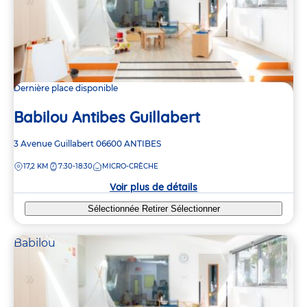
Dernière place disponible
Babilou Antibes Guillabert
Adresse
3 Avenue Guillabert
06600
ANTIBES
de
DISTANCE
17,2 KM
7:30-18:30
MICRO-CRÈCHE
la
crèche
Voir plus de détails
Sélectionnée
Retirer
Sélectionner
Babilou