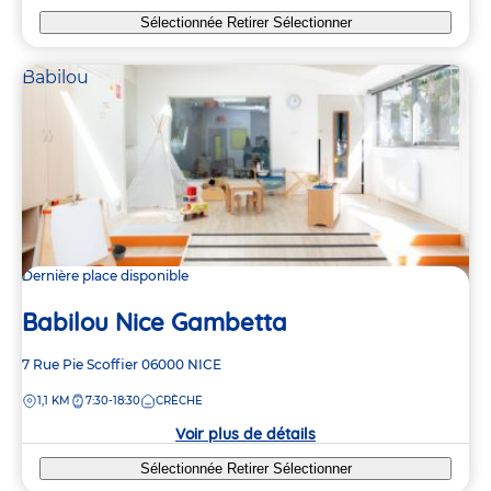
Sélectionnée
Retirer
Sélectionner
Babilou
Dernière place disponible
Babilou Nice Gambetta
Adresse
7 Rue Pie Scoffier
06000
NICE
de
DISTANCE
1,1 KM
7:30-18:30
CRÈCHE
la
crèche
Voir plus de détails
Sélectionnée
Retirer
Sélectionner