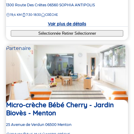
Adresse
1300 Route Des Crêtes
06560
SOPHIA ANTIPOLIS
de
DISTANCE
19,4 KM
7:30-18:30
CRÈCHE
la
crèche
Voir plus de détails
Sélectionnée
Retirer
Sélectionner
Partenaire
Micro-crèche Bébé Cherry - Jardin
Biovès - Menton
Adresse
25 Avenue de Verdun
06500
Menton
de