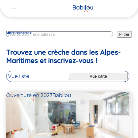
Vous
Provence Alpes Cote D Azur
êtes
ici
Votre recherche
Filtrer
Trouvez une crèche dans les Alpes-
Maritimes et inscrivez-vous !
Vue liste
Vue carte
Ouverture en 2027
Babilou