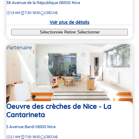
Adresse
38 Avenue de la République
06300
Nice
de
DISTANCE
1,9 KM
7:30-18:30
CRÈCHE
la
crèche
Voir plus de détails
Sélectionnée
Retirer
Sélectionner
Partenaire
Oeuvre des crèches de Nice - La
Cantarineta
Adresse
5 Avenue Bardi
06100
Nice
de
DISTANCE
2,1 KM
7:30-18:30
CRÈCHE
la