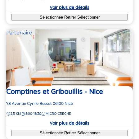
crèche
Voir plus de détails
Sélectionnée
Retirer
Sélectionner
Partenaire
Comptines et Gribouillis - Nice
Adresse
78 Avenue Cyrille Besset
06100
Nice
de
DISTANCE
2,5 KM
8:00-18:30
MICRO-CRÈCHE
la
crèche
Voir plus de détails
Sélectionnée
Retirer
Sélectionner