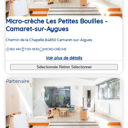
Micro-crèche Les Petites Bouilles -
Camaret-sur-Aygues
Adresse
Chemin de la Chapelle
84850
Camaret-sur-Aigues
de
DISTANCE
18,0 KM
7:30-18:30
MICRO-CRÈCHE
la
crèche
Voir plus de détails
Sélectionnée
Retirer
Sélectionner
Partenaire