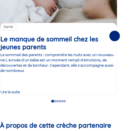
Santé
Sa
Le manque de sommeil chez les
Gr
Suivante
jeunes parents
Article
co
Le sommeil des parents : comprendre les nuits avec un nouveau-
Les 
né L'arrivée d'un bébé est un moment rempli d'émotions, de
les 
découvertes et de bonheur. Cependant, elle s'accompagne aussi
l'es
de nombreux
gast
Lire la suite
Lire 
Go
Go
Go
Go
Go
Go
to
to
to
to
to
to
slide
slide
slide
slide
slide
slide
1
2
3
4
5
6
À propos de cette crèche partenaire