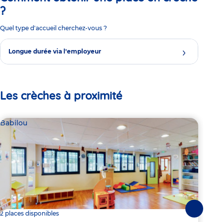
?
Quel type d'accueil cherchez-vous ?
Longue durée via l'employeur
Les crèches à proximité
Babilou
Bab
Suivante
2 places disponibles
3 pl