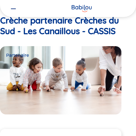
Vous
Accueil
Crèches du Sud - Les Canaillous - CASSIS
êtes
ici
Crèche partenaire Crèches du
Sud - Les Canaillous - CASSIS
Partenaire