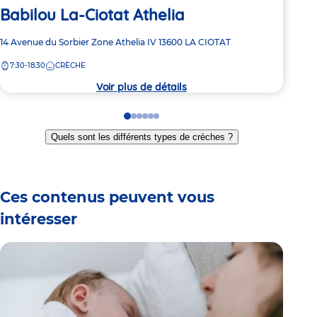
Babilou La-Ciotat Athelia
Ba
Adresse
14 Avenue du Sorbier
Zone Athelia IV
13600
LA CIOTAT
Adre
480 
de
de
7:30-18:30
CRÈCHE
7:
la
la
crèche
crèc
Voir plus de détails
Go
Go
Go
Go
Go
Go
to
to
to
to
to
to
Quels sont les différents types de crèches ?
slide
slide
slide
slide
slide
slide
1
2
3
4
5
6
Ces contenus peuvent vous
intéresser