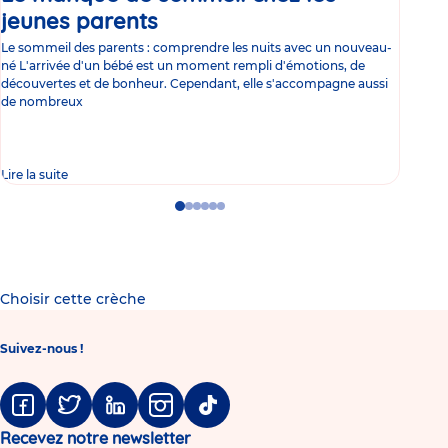
jeunes parents
Article
co
Le sommeil des parents : comprendre les nuits avec un nouveau-
Les 
né L'arrivée d'un bébé est un moment rempli d'émotions, de
les 
découvertes et de bonheur. Cependant, elle s'accompagne aussi
l'es
de nombreux
gast
Lire la suite
Lire 
Go
Go
Go
Go
Go
Go
to
to
to
to
to
to
slide
slide
slide
slide
slide
slide
1
2
3
4
5
6
Choisir cette crèche
Suivez-nous !
Facebook
Twitter
Linkedin
Instagram
Tiktok
Recevez notre newsletter