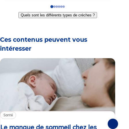
Go
Go
Go
Go
Go
Go
to
to
to
to
to
to
Quels sont les différents types de crèches ?
slide
slide
slide
slide
slide
slide
1
2
3
4
5
6
Ces contenus peuvent vous
intéresser
Santé
Sa
Le manque de sommeil chez les
Gr
Suivante