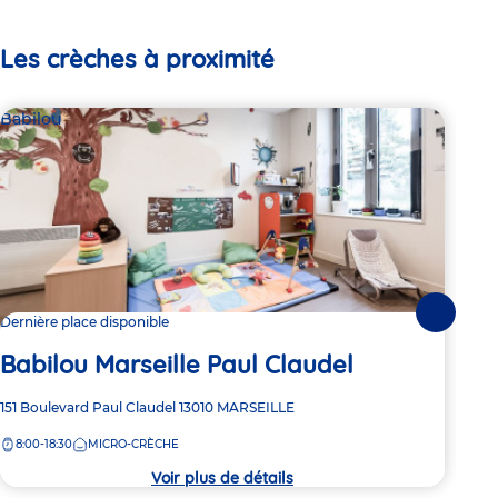
Les crèches à proximité
Babilou
Par
So
Suivante
Dernière place disponible
13
Babilou Marseille Paul Claudel
Adre
1 Ru
Adresse
151 Boulevard Paul Claudel
13010
MARSEILLE
de
de
8:
la
8:00-18:30
MICRO-CRÈCHE
la
crèc
crèche
Voir plus de détails