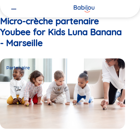
Vous
Accueil
Youbee for Kids Luna Banana - Marseille
êtes
ici
Micro-crèche partenaire
Youbee for Kids Luna Banana
- Marseille
Partenaire