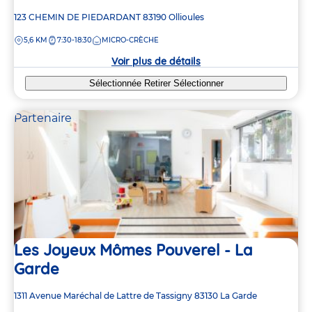
Adresse
123 CHEMIN DE PIEDARDANT
83190
Ollioules
de
DISTANCE
5,6 KM
7:30-18:30
MICRO-CRÈCHE
la
crèche
Voir plus de détails
Sélectionnée
Retirer
Sélectionner
Partenaire
Les Joyeux Mômes Pouverel - La
Garde
Adresse
1311 Avenue Maréchal de Lattre de Tassigny
83130
La Garde
de