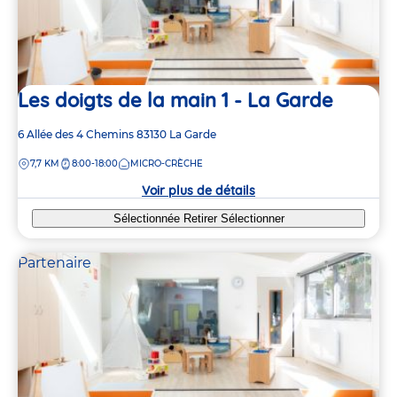
Les doigts de la main 1 - La Garde
Adresse
6 Allée des 4 Chemins
83130
La Garde
de
DISTANCE
7,7 KM
8:00-18:00
MICRO-CRÈCHE
la
crèche
Voir plus de détails
Sélectionnée
Retirer
Sélectionner
Partenaire