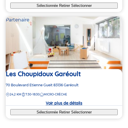
Sélectionnée
Retirer
Sélectionner
Partenaire
Les Choupidoux Garéoult
Adresse
70 Boulevard Etienne Gueit
83136
Garéoult
de
DISTANCE
24,2 KM
7:30-18:30
MICRO-CRÈCHE
la
crèche
Voir plus de détails
Sélectionnée
Retirer
Sélectionner