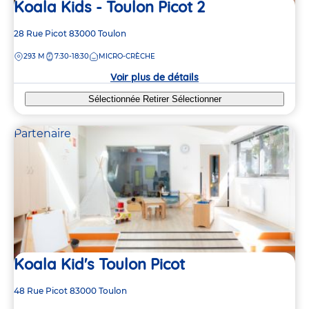
Koala Kids - Toulon Picot 2
Adresse
28 Rue Picot
83000
Toulon
de
DISTANCE
293 M
7:30-18:30
MICRO-CRÈCHE
la
crèche
Voir plus de détails
Sélectionnée
Retirer
Sélectionner
Partenaire
Koala Kid's Toulon Picot
Adresse
48 Rue Picot
83000
Toulon
de