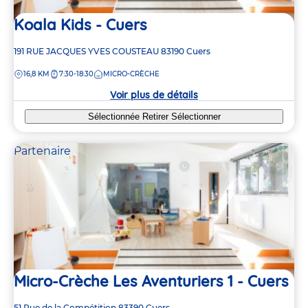
Koala Kids - Cuers
Adresse
191 RUE JACQUES YVES COUSTEAU
83190
Cuers
de
DISTANCE
16,8 KM
7:30-18:30
MICRO-CRÈCHE
la
crèche
Voir plus de détails
Sélectionnée
Retirer
Sélectionner
Partenaire
Micro-Crèche Les Aventuriers 1 - Cuers
Adresse
51 Rue de la Compétition
83390
Cuers