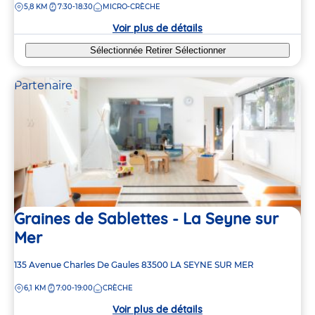
DISTANCE
5,8 KM
7:30-18:30
MICRO-CRÈCHE
la
crèche
Voir plus de détails
Sélectionnée
Retirer
Sélectionner
Partenaire
Graines de Sablettes - La Seyne sur
Mer
Adresse
135 Avenue Charles De Gaules
83500
LA SEYNE SUR MER
de
DISTANCE
6,1 KM
7:00-19:00
CRÈCHE
la
crèche
Voir plus de détails