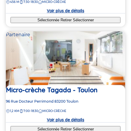
DISTANCE
456 M
7:30-18:30
MICRO-CRÈCHE
la
crèche
Voir plus de détails
Sélectionnée
Retirer
Sélectionner
Partenaire
Micro-crèche Tagada - Toulon
Adresse
96 Rue Docteur Perrimond
83200
Toulon
de
DISTANCE
1,2 KM
7:00-18:30
MICRO-CRÈCHE
la
crèche
Voir plus de détails
Sélectionnée
Retirer
Sélectionner