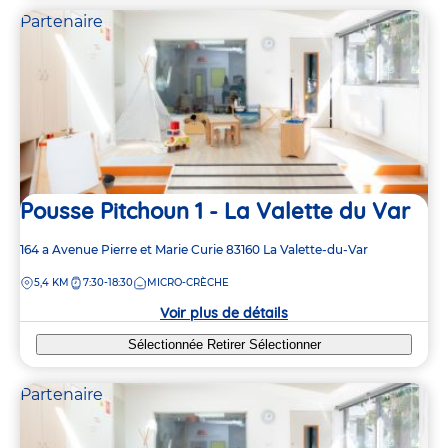
Partenaire
Pousse Pitchoun 1 - La Valette du Var
Adresse
164 a Avenue Pierre et Marie Curie
83160
La Valette-du-Var
de
DISTANCE
5,4 KM
7:30-18:30
MICRO-CRÈCHE
la
crèche
Voir plus de détails
Sélectionnée
Retirer
Sélectionner
Partenaire