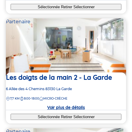
Sélectionnée
Retirer
Sélectionner
Partenaire
Les doigts de la main 2 - La Garde
Adresse
6 Allée des 4 Chemins
83130
La Garde
de
DISTANCE
7,7 KM
8:00-18:00
MICRO-CRÈCHE
la
crèche
Voir plus de détails
Sélectionnée
Retirer
Sélectionner
Partenaire