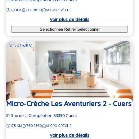
de
DISTANCE
17,1 KM
7:00-18:00
MICRO-CRÈCHE
la
crèche
Voir plus de détails
Sélectionnée
Retirer
Sélectionner
Partenaire
Micro-Crèche Les Aventuriers 2 - Cuers
Adresse
51 Rue de la Compétition
83390
Cuers
de
DISTANCE
17,5 KM
7:30-18:30
MICRO-CRÈCHE
la
crèche
Voir plus de détails