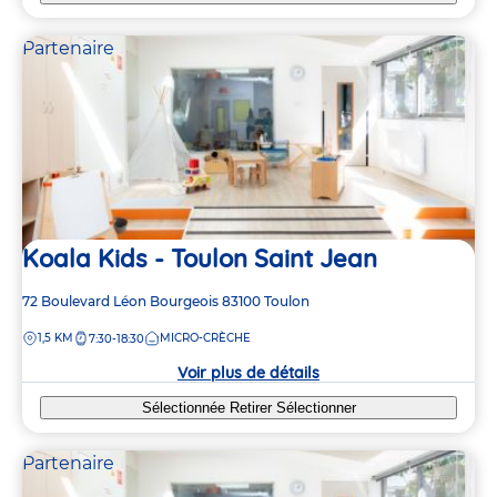
Partenaire
Koala Kids - Toulon Saint Jean
Adresse
72 Boulevard Léon Bourgeois
83100
Toulon
de
DISTANCE
1,5 KM
MICRO-CRÈCHE
7:30-18:30
la
crèche
Voir plus de détails
Sélectionnée
Retirer
Sélectionner
Partenaire