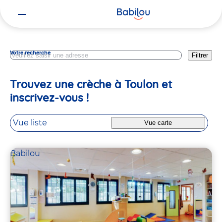
Vous
Var
êtes
ici
Votre recherche
Filtrer
Trouvez une crèche à Toulon et
inscrivez-vous !
Vue liste
Vue carte
Babilou