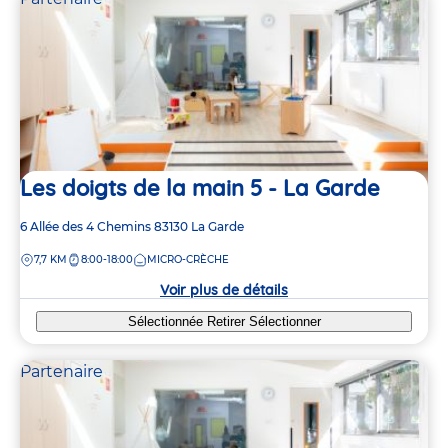
2
2
2
2
3
3
Les doigts de la main 5 - La Garde
Adresse
6 Allée des 4 Chemins
83130
La Garde
de
DISTANCE
7,7 KM
8:00-18:00
MICRO-CRÈCHE
la
crèche
Voir plus de détails
Sélectionnée
Retirer
Sélectionner
Partenaire