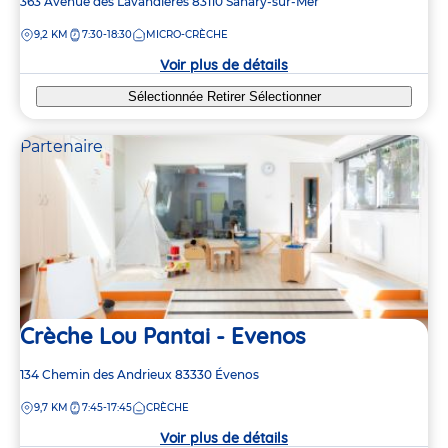
Adresse
363 Avenue des Lavandières
83110
Sanary-sur-Mer
de
DISTANCE
9,2 KM
7:30-18:30
MICRO-CRÈCHE
la
crèche
Voir plus de détails
Sélectionnée
Retirer
Sélectionner
Partenaire
Crèche Lou Pantai - Evenos
Adresse
134 Chemin des Andrieux
83330
Évenos
de
DISTANCE
9,7 KM
7:45-17:45
CRÈCHE
la
crèche
Voir plus de détails