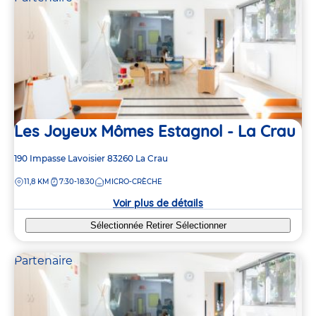
Les Joyeux Mômes Estagnol - La Crau
Adresse
190 Impasse Lavoisier
83260
La Crau
de
DISTANCE
11,8 KM
7:30-18:30
MICRO-CRÈCHE
la
crèche
Voir plus de détails
Sélectionnée
Retirer
Sélectionner
Partenaire