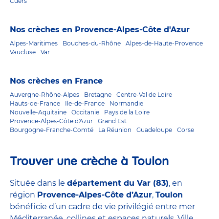
Cuers
Nos crèches en Provence-Alpes-Côte d'Azur
Alpes-Maritimes
Bouches-du-Rhône
Alpes-de-Haute-Provence
Vaucluse
Var
Nos crèches en France
Auvergne-Rhône-Alpes
Bretagne
Centre-Val de Loire
Hauts-de-France
Ile-de-France
Normandie
Nouvelle-Aquitaine
Occitanie
Pays de la Loire
Provence-Alpes-Côte d'Azur
Grand Est
Bourgogne-Franche-Comté
La Réunion
Guadeloupe
Corse
Trouver une crèche à Toulon
Située dans le
département du Var (83)
, en
région
Provence-Alpes-Côte d’Azur
,
Toulon
bénéficie d’un cadre de vie privilégié entre mer
Méditerranée, collines et espaces naturels. Ville