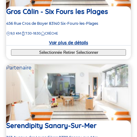
Gros Câlin - Six Fours les Plages
Adresse
456 Rue Cros de Boyer
83140
Six-Fours-les-Plages
de
DISTANCE
9,0 KM
7:30-18:30
CRÈCHE
la
crèche
Voir plus de détails
Sélectionnée
Retirer
Sélectionner
Partenaire
Serendipity Sanary-Sur-Mer