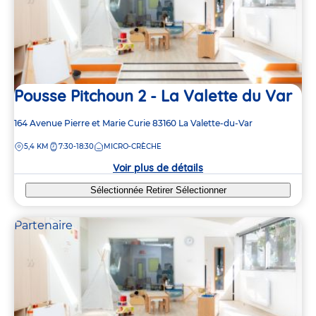
Pousse Pitchoun 2 - La Valette du Var
Adresse
164 Avenue Pierre et Marie Curie
83160
La Valette-du-Var
de
DISTANCE
5,4 KM
7:30-18:30
MICRO-CRÈCHE
la
crèche
Voir plus de détails
Sélectionnée
Retirer
Sélectionner
Partenaire