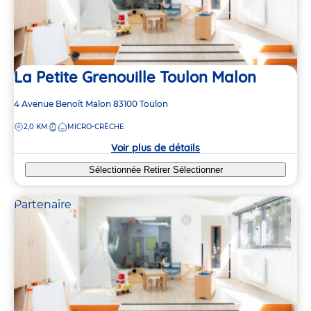
La Petite Grenouille Toulon Malon
Adresse
4 Avenue Benoît Malon
83100
Toulon
de
DISTANCE
2,0 KM
MICRO-CRÈCHE
la
crèche
Voir plus de détails
Sélectionnée
Retirer
Sélectionner
Partenaire