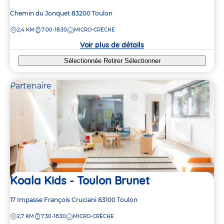
Adresse
Chemin du Jonquet
83200
Toulon
de
DISTANCE
2,4 KM
7:00-18:30
MICRO-CRÈCHE
la
crèche
Voir plus de détails
Sélectionnée
Retirer
Sélectionner
Partenaire
Koala Kids - Toulon Brunet
Adresse
17 Impasse François Cruciani
83100
Toulon
de
DISTANCE
2,7 KM
7:30-18:30
MICRO-CRÈCHE
la