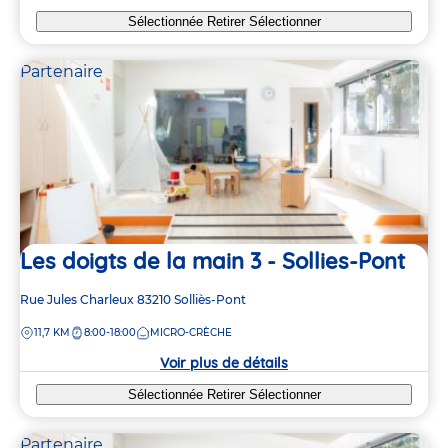
Sélectionnée
Retirer
Sélectionner
Partenaire
Les doigts de la main 3 - Sollies-Pont
Adresse
Rue Jules Charleux
83210
Solliès-Pont
de
DISTANCE
11,7 KM
8:00-18:00
MICRO-CRÈCHE
la
crèche
Voir plus de détails
Sélectionnée
Retirer
Sélectionner
Partenaire