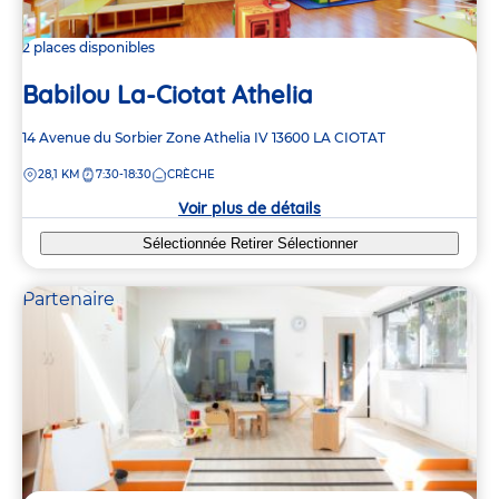
2 places disponibles
Babilou La-Ciotat Athelia
Adresse
14 Avenue du Sorbier
Zone Athelia IV
13600
LA CIOTAT
de
DISTANCE
28,1 KM
7:30-18:30
CRÈCHE
la
crèche
Voir plus de détails
Sélectionnée
Retirer
Sélectionner
Partenaire