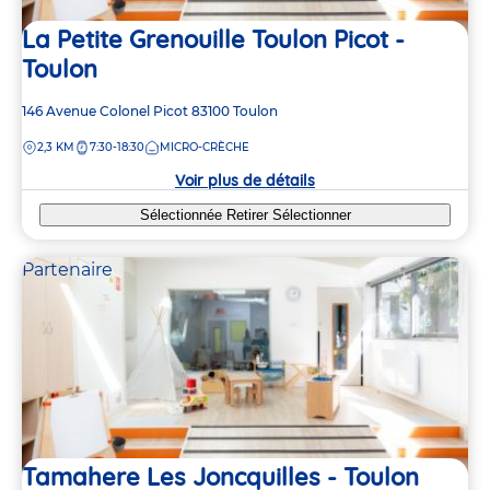
La Petite Grenouille Toulon Picot -
Toulon
Adresse
146 Avenue Colonel Picot
83100
Toulon
de
DISTANCE
2,3 KM
7:30-18:30
MICRO-CRÈCHE
la
crèche
Voir plus de détails
Sélectionnée
Retirer
Sélectionner
Partenaire
Tamahere Les Joncquilles - Toulon