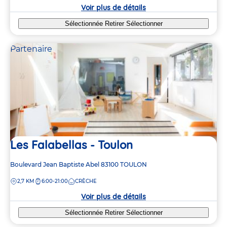
crèche
Voir plus de détails
Sélectionnée
Retirer
Sélectionner
Partenaire
Les Falabellas - Toulon
Adresse
Boulevard Jean Baptiste Abel
83100
TOULON
de
DISTANCE
2,7 KM
6:00-21:00
CRÈCHE
la
crèche
Voir plus de détails
Sélectionnée
Retirer
Sélectionner