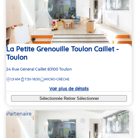
La Petite Grenouille Toulon Caillet -
Toulon
Adresse
24 Rue Général Caillet
83100
Toulon
de
DISTANCE
1,9 KM
7:30-18:30
MICRO-CRÈCHE
la
crèche
Voir plus de détails
Sélectionnée
Retirer
Sélectionner
Partenaire