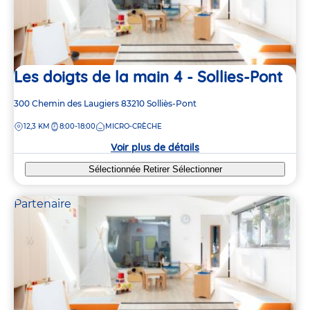
Les doigts de la main 4 - Sollies-Pont
Adresse
300 Chemin des Laugiers
83210
Solliès-Pont
de
DISTANCE
12,3 KM
8:00-18:00
MICRO-CRÈCHE
la
crèche
Voir plus de détails
Sélectionnée
Retirer
Sélectionner
Partenaire