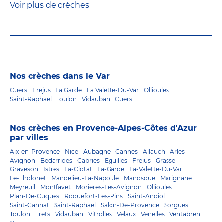
Voir plus de crèches
Nos crèches dans le Var
Cuers
Frejus
La Garde
La Valette-Du-Var
Ollioules
Saint-Raphael
Toulon
Vidauban
Cuers
Nos crèches en Provence-Alpes-Côtes d'Azur
par villes
Aix-en-Provence
Nice
Aubagne
Cannes
Allauch
Arles
Avignon
Bedarrides
Cabries
Eguilles
Frejus
Grasse
Graveson
Istres
La-Ciotat
La-Garde
La-Valette-Du-Var
Le-Tholonet
Mandelieu-La-Napoule
Manosque
Marignane
Meyreuil
Montfavet
Morieres-Les-Avignon
Ollioules
Plan-De-Cuques
Roquefort-Les-Pins
Saint-Andiol
Saint-Cannat
Saint-Raphael
Salon-De-Provence
Sorgues
Toulon
Trets
Vidauban
Vitrolles
Velaux
Venelles
Ventabren