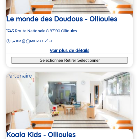
Le monde des Doudous - Ollioules
Adresse
1743 Route Nationale 8
83190
Ollioules
de
DISTANCE
5,4 KM
MICRO-CRÈCHE
la
crèche
Voir plus de détails
Sélectionnée
Retirer
Sélectionner
Partenaire
Koala Kids - Ollioules