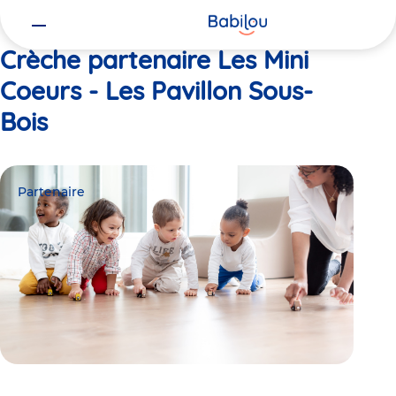
Vous
Accueil
Les Mini Coeurs - Les Pavillon Sous-Bois
êtes
ici
Crèche partenaire Les Mini
Coeurs - Les Pavillon Sous-
Bois
Partenaire