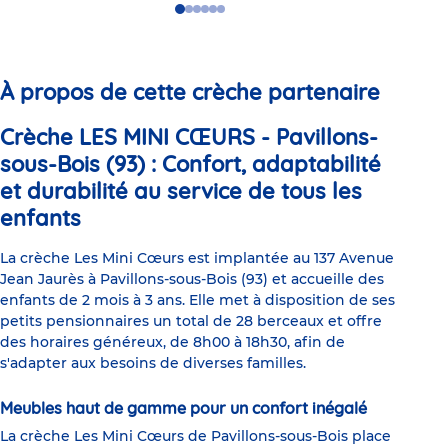
Go
Go
Go
Go
Go
Go
to
to
to
to
to
to
slide
slide
slide
slide
slide
slide
1
2
3
4
5
6
À propos de cette crèche partenaire
Crèche LES MINI CŒURS - Pavillons-
sous-Bois (93) : Confort, adaptabilité
et durabilité au service de tous les
enfants
La crèche Les Mini Cœurs est implantée au 137 Avenue
Jean Jaurès à Pavillons-sous-Bois (93) et accueille des
enfants de 2 mois à 3 ans. Elle met à disposition de ses
petits pensionnaires un total de 28 berceaux et offre
des horaires généreux, de 8h00 à 18h30, afin de
s'adapter aux besoins de diverses familles.
Meubles haut de gamme pour un confort inégalé
La crèche Les Mini Cœurs de Pavillons-sous-Bois place