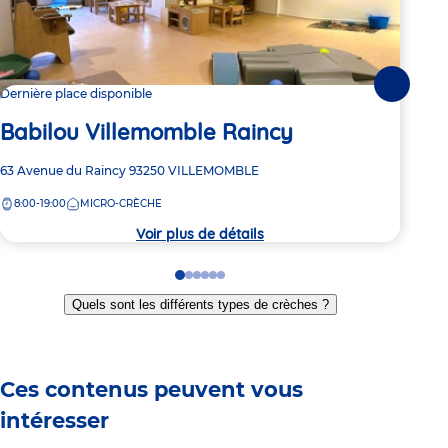
Suivante
Dernière place disponible
2 pl
Babilou Villemomble Raincy
Ba
Adresse
63 Avenue du Raincy
93250
VILLEMOMBLE
Adre
18 Ru
de
de
8:00-19:00
MICRO-CRÈCHE
8:
la
la
crèche
crèc
Voir plus de détails
Go
Go
Go
Go
Go
Go
to
to
to
to
to
to
Quels sont les différents types de crèches ?
slide
slide
slide
slide
slide
slide
1
2
3
4
5
6
Ces contenus peuvent vous
intéresser