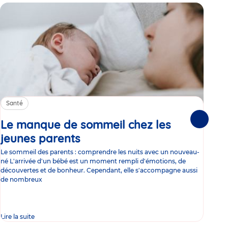
Santé
Sa
Le manque de sommeil chez les
Gr
Suivante
jeunes parents
Article
co
Le sommeil des parents : comprendre les nuits avec un nouveau-
Les 
né L'arrivée d'un bébé est un moment rempli d'émotions, de
les 
découvertes et de bonheur. Cependant, elle s'accompagne aussi
l'es
de nombreux
gast
Lire la suite
Lire 