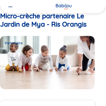
Vous
Accueil
Le Jardin de Mya - Ris Orangis
êtes
ici
Micro-crèche partenaire Le
Jardin de Mya - Ris Orangis
Partenaire