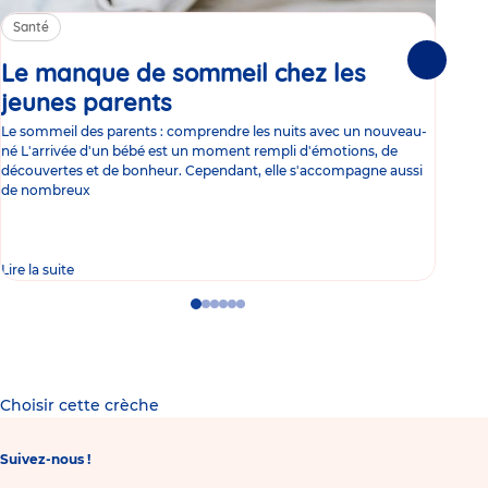
Santé
Sa
Le manque de sommeil chez les
Gr
Suivante
jeunes parents
Article
co
Le sommeil des parents : comprendre les nuits avec un nouveau-
Les 
né L'arrivée d'un bébé est un moment rempli d'émotions, de
les 
découvertes et de bonheur. Cependant, elle s'accompagne aussi
l'es
de nombreux
gast
Lire la suite
Lire 
Go
Go
Go
Go
Go
Go
to
to
to
to
to
to
slide
slide
slide
slide
slide
slide
1
2
3
4
5
6
Choisir cette crèche
Suivez-nous !