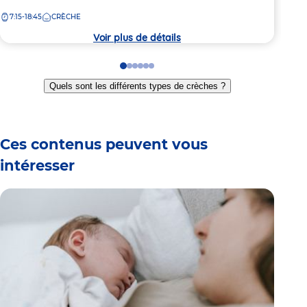
de
de
7:15-18:45
CRÈCHE
7:
la
la
crèche
crèc
Voir plus de détails
Go
Go
Go
Go
Go
Go
to
to
to
to
to
to
Quels sont les différents types de crèches ?
slide
slide
slide
slide
slide
slide
1
2
3
4
5
6
Ces contenus peuvent vous
intéresser