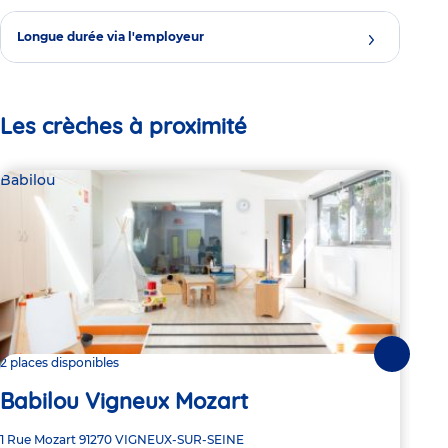
Longue durée via l'employeur
Les crèches à proximité
Babilou
Bab
Suivante
2 places disponibles
2 pl
Babilou Vigneux Mozart
Ba
Adresse
1 Rue Mozart
91270
VIGNEUX-SUR-SEINE
Adre
24 R