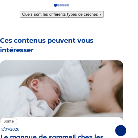
Go
Go
Go
Go
Go
Go
to
to
to
to
to
to
Quels sont les différents types de crèches ?
slide
slide
slide
slide
slide
slide
1
2
3
4
5
6
Ces contenus peuvent vous
intéresser
Santé
Sa
17/07/2026
15/0
Suivante
Le manque de sommeil chez les
Gr