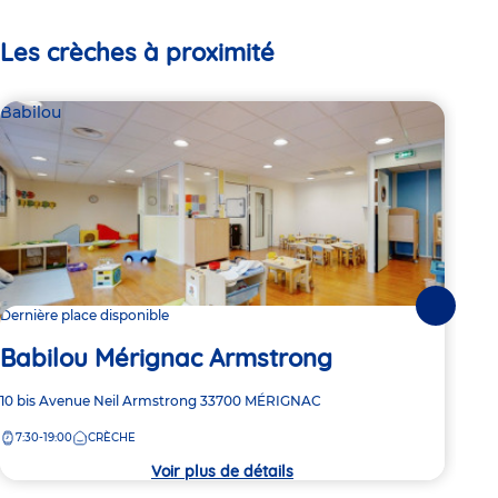
Les crèches à proximité
Babilou
Bab
Suivante
Dernière place disponible
Dern
Babilou Mérignac Armstrong
Ba
Adresse
10 bis Avenue Neil Armstrong
33700
MÉRIGNAC
Adre
31 R
de
de
7:30-19:00
CRÈCHE
7:
la
la
crèche
crèc
Voir plus de détails