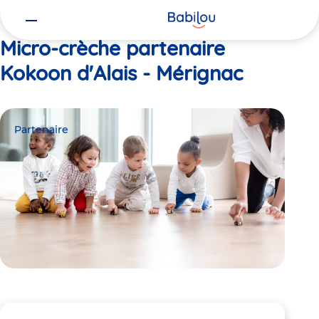
Vous
Accueil
Kokoon d'Alais - Mérignac
êtes
ici
Micro-crèche partenaire
Kokoon d'Alais - Mérignac
Partenaire