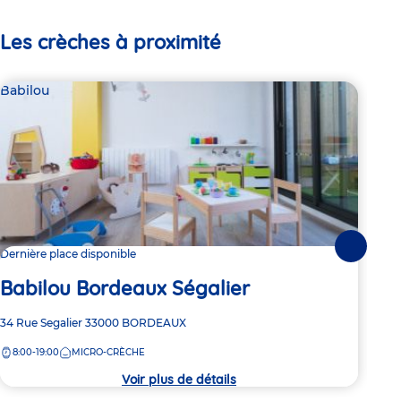
Les crèches à proximité
Babilou
Bab
Suivante
Dernière place disponible
Dern
Babilou Bordeaux Ségalier
Ba
Adresse
34 Rue Segalier
33000
BORDEAUX
Adre
83 R
de
de
8:00-19:00
MICRO-CRÈCHE
7:
la
la
crèche
crèc
Voir plus de détails