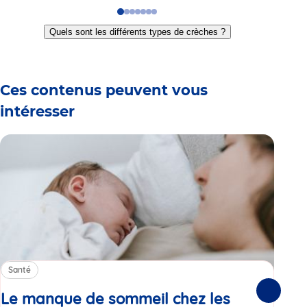
Go
Go
Go
Go
Go
Go
Go
to
to
to
to
to
to
to
Quels sont les différents types de crèches ?
slide
slide
slide
slide
slide
slide
slide
1
2
3
4
5
6
7
Ces contenus peuvent vous
intéresser
Santé
Sa
Le manque de sommeil chez les
Gr
Suivante