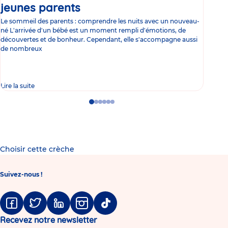
jeunes parents
Article
co
Le sommeil des parents : comprendre les nuits avec un nouveau-
Les 
né L'arrivée d'un bébé est un moment rempli d'émotions, de
les 
découvertes et de bonheur. Cependant, elle s'accompagne aussi
l'es
de nombreux
gast
Lire la suite
Lire 
Go
Go
Go
Go
Go
Go
to
to
to
to
to
to
slide
slide
slide
slide
slide
slide
1
2
3
4
5
6
Choisir cette crèche
Suivez-nous !
Facebook
Twitter
Linkedin
Instagram
Tiktok
Recevez notre newsletter