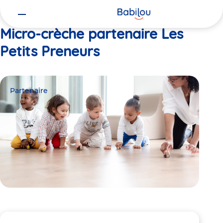
Vous
Accueil
Les Petits Preneurs
êtes
ici
Micro-crèche partenaire Les
Petits Preneurs
Partenaire