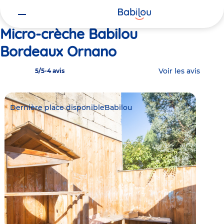
Vous
Accueil
Babilou Bordeaux Ornano
êtes
ici
Micro-crèche Babilou
Bordeaux Ornano
Voir les avis
5/5
-
4 avis
Dernière place disponible
Babilou