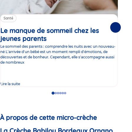
Santé
Sa
Le manque de sommeil chez les
Gr
Suivante
jeunes parents
Article
co
Le sommeil des parents : comprendre les nuits avec un nouveau-
Les 
né L'arrivée d'un bébé est un moment rempli d'émotions, de
les 
découvertes et de bonheur. Cependant, elle s'accompagne aussi
l'es
de nombreux
gast
Lire la suite
Lire 
Go
Go
Go
Go
Go
Go
to
to
to
to
to
to
slide
slide
slide
slide
slide
slide
1
2
3
4
5
6
À propos de cette micro-crèche
La Crèche Babilou Bordeaux Ornano