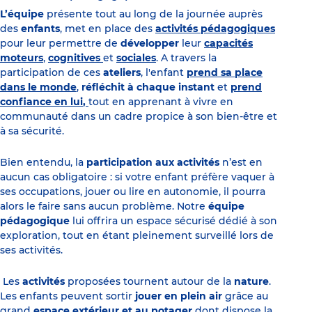
L’équipe
présente tout au long de la journée auprès
des
enfants
, met en place des
activités pédagogiques
pour leur permettre de
développer
leur
capacités
moteurs
,
cognitives
et
sociales
. A travers la
participation de ces
ateliers
, l'enfant
prend sa place
dans le monde
,
réfléchit à chaque instant
et
prend
confiance en lui
,
tout en apprenant à vivre en
communauté dans un cadre propice à son bien-être et
à sa sécurité.
Bien entendu, la
participation aux activités
n’est en
aucun cas obligatoire : si votre enfant préfère vaquer à
ses occupations, jouer ou lire en autonomie, il pourra
alors le faire sans aucun problème. Notre
équipe
pédagogique
lui offrira un espace sécurisé dédié à son
exploration, tout en étant pleinement surveillé lors de
ses activités.
Les
activités
proposées tournent autour de la
nature
.
Les enfants peuvent sortir
jouer en plein air
grâce au
grand
espace extérieur et au potager
dont dispose la