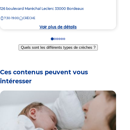
Adresse
126 boulevard Maréchal Leclerc
33000
Bordeaux
Adre
89 R
de
de
7:30-19:00
CRÈCHE
7:
la
la
crèche
crèc
Voir plus de détails
Go
Go
Go
Go
Go
Go
to
to
to
to
to
to
Quels sont les différents types de crèches ?
slide
slide
slide
slide
slide
slide
1
2
3
4
5
6
Ces contenus peuvent vous
intéresser