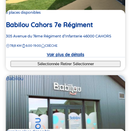
3 places disponibles
Babilou Cahors 7e Régiment
Adresse
305 Avenue du 7ème Régiment d’Infanterie
46000
CAHORS
de
DISTANCE
78,8 KM
6:00-19:00
CRÈCHE
la
crèche
Voir plus de détails
Sélectionnée
Retirer
Sélectionner
Babilou