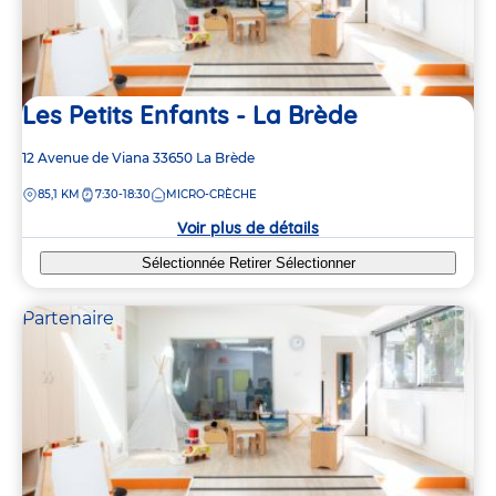
Les Petits Enfants - La Brède
Adresse
12 Avenue de Viana
33650
La Brède
de
DISTANCE
85,1 KM
7:30-18:30
MICRO-CRÈCHE
la
crèche
Voir plus de détails
Sélectionnée
Retirer
Sélectionner
Partenaire