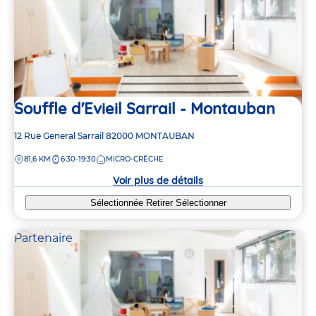
Souffle d'Evieil Sarrail - Montauban
Adresse
12 Rue General Sarrail
82000
MONTAUBAN
de
DISTANCE
81,6 KM
6:30-19:30
MICRO-CRÈCHE
la
crèche
Voir plus de détails
Sélectionnée
Retirer
Sélectionner
Partenaire