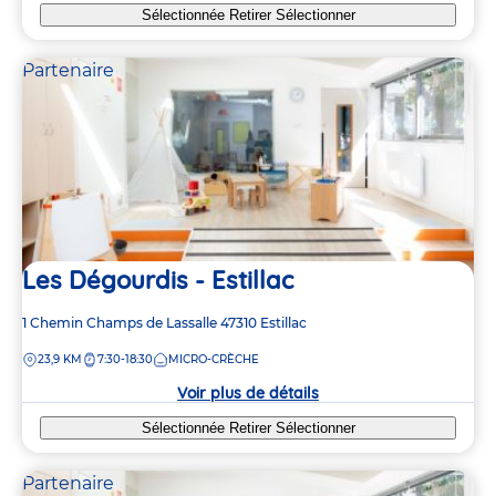
Sélectionnée
Retirer
Sélectionner
Partenaire
Les Dégourdis - Estillac
Adresse
1 Chemin Champs de Lassalle
47310
Estillac
de
DISTANCE
23,9 KM
7:30-18:30
MICRO-CRÈCHE
la
crèche
Voir plus de détails
Sélectionnée
Retirer
Sélectionner
Partenaire