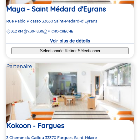
Maya - Saint Médard d'Eyrans
Adresse
Rue Pablo Picasso
33650
Saint-Médard-d'Eyrans
de
DISTANCE
86,2 KM
7:30-18:30
MICRO-CRÈCHE
la
crèche
Voir plus de détails
Sélectionnée
Retirer
Sélectionner
Partenaire
Kokoon - Fargues
Adresse
3 Chemin du Caillou
33370
Fargues-Saint-Hilaire