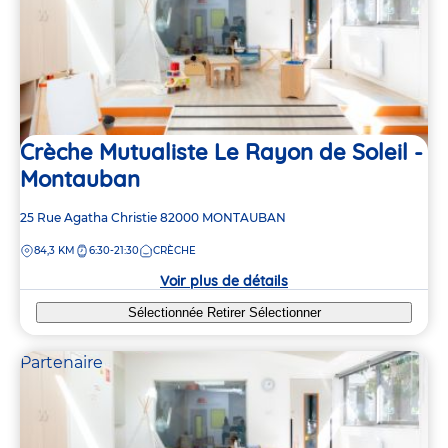
Crèche Mutualiste Le Rayon de Soleil -
Montauban
Adresse
25 Rue Agatha Christie
82000
MONTAUBAN
de
DISTANCE
84,3 KM
6:30-21:30
CRÈCHE
la
crèche
Voir plus de détails
Sélectionnée
Retirer
Sélectionner
Partenaire