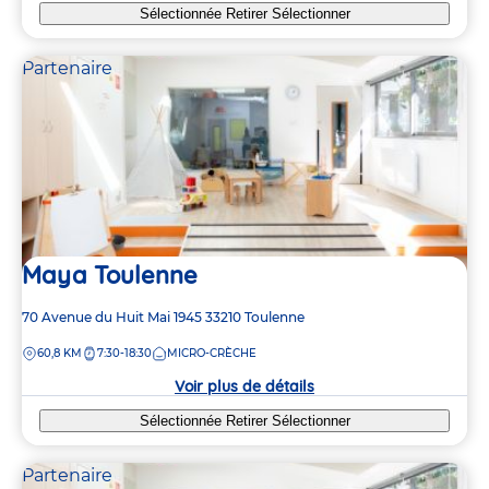
Sélectionnée
Retirer
Sélectionner
Partenaire
Maya Toulenne
Adresse
70 Avenue du Huit Mai 1945
33210
Toulenne
de
DISTANCE
60,8 KM
7:30-18:30
MICRO-CRÈCHE
la
crèche
Voir plus de détails
Sélectionnée
Retirer
Sélectionner
Partenaire