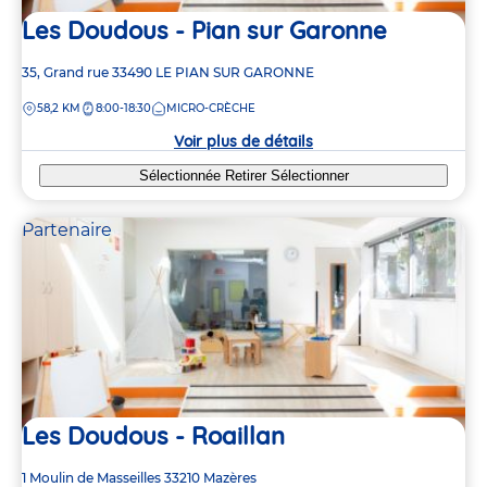
Les Doudous - Pian sur Garonne
Adresse
35, Grand rue
33490
LE PIAN SUR GARONNE
de
DISTANCE
58,2 KM
8:00-18:30
MICRO-CRÈCHE
la
crèche
Voir plus de détails
Sélectionnée
Retirer
Sélectionner
Partenaire
Les Doudous - Roaillan
Adresse
1 Moulin de Masseilles
33210
Mazères