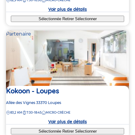
DISTANCE
82,9 KM
7:30-18:30
MICRO-CRÈCHE
la
crèche
Voir plus de détails
Sélectionnée
Retirer
Sélectionner
Partenaire
Kokoon - Loupes
Adresse
Allée des Vignes
33370
Loupes
de
DISTANCE
83,2 KM
7:30-18:45
MICRO-CRÈCHE
la
crèche
Voir plus de détails
Sélectionnée
Retirer
Sélectionner