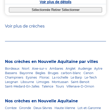
Voir plus de détails
Sélectionnée
Retirer
Sélectionner
Voir plus de crèches
Nos crèches en Nouvelle Aquitaine par villes
Bordeaux
Niort
Aixe-sur-v
Ambares
Anglet
Audenge
Aytre
Bassens
Bayonne
Begles
Bruges
carbon-blanc
Cenon
Champniers
Eysines
Floirac
La rochelle
Le Barp
Le-Teich
Leognan
Libourne
Limoges
Montussan
Saint-Benoit
Saint-Medard-En-Jalles
Talence
Tours
Villenave-D-Ornon
Nos crèches en Nouvelle Aquitaine
Corrèze
Gironde
Deux-Sèvres
Haute-Vienne
Lot-et-Garonne