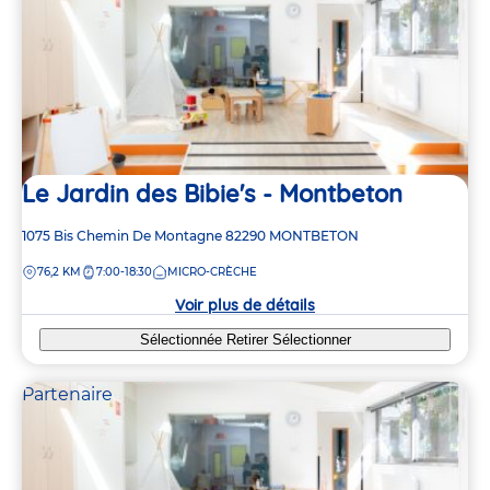
Le Jardin des Bibie's - Montbeton
Adresse
1075 Bis Chemin De Montagne
82290
MONTBETON
de
DISTANCE
76,2 KM
7:00-18:30
MICRO-CRÈCHE
la
crèche
Voir plus de détails
Sélectionnée
Retirer
Sélectionner
Partenaire