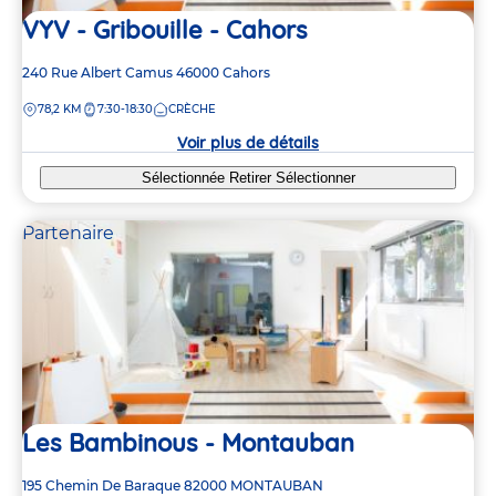
VYV - Gribouille - Cahors
Adresse
240 Rue Albert Camus
46000
Cahors
de
DISTANCE
78,2 KM
7:30-18:30
CRÈCHE
la
crèche
Voir plus de détails
Sélectionnée
Retirer
Sélectionner
Partenaire
Les Bambinous - Montauban
Adresse
195 Chemin De Baraque
82000
MONTAUBAN