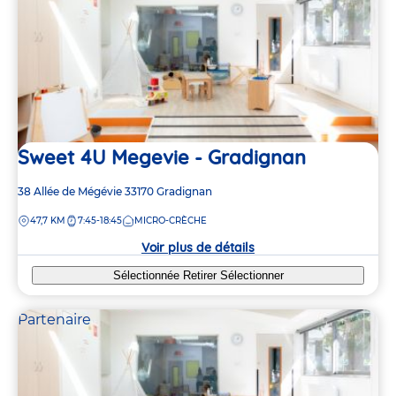
Sweet 4U Megevie - Gradignan
Adresse
38 Allée de Mégévie
33170
Gradignan
de
DISTANCE
47,7 KM
7:45-18:45
MICRO-CRÈCHE
la
crèche
Voir plus de détails
Sélectionnée
Retirer
Sélectionner
Partenaire