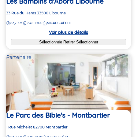
Les Bambins d'Abord Libourne
Adresse
33 Rue du Haras
33500
Libourne
de
DISTANCE
82,2 KM
7:45-19:00
MICRO-CRÈCHE
la
crèche
Voir plus de détails
Sélectionnée
Retirer
Sélectionner
Partenaire
Le Parc des Bibie's - Montbartier
Adresse
1 Rue Michelet
82700
Montbartier
de