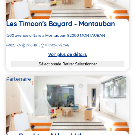
Les Timoon's Bayard - Montauban
Adresse
1500 avenue d'Italie à Montauban
82000
MONTAUBAN
de
DISTANCE
82,1 KM
7:00-19:15
MICRO-CRÈCHE
la
crèche
Voir plus de détails
Sélectionnée
Retirer
Sélectionner
Partenaire