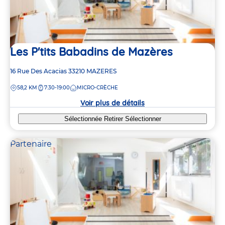
Les P'tits Babadins de Mazères
Adresse
16 Rue Des Acacias
33210
MAZERES
de
DISTANCE
58,2 KM
7:30-19:00
MICRO-CRÈCHE
la
crèche
Voir plus de détails
Sélectionnée
Retirer
Sélectionner
Partenaire