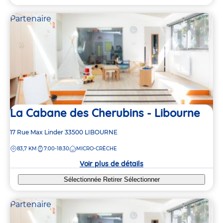
Partenaire
La Cabane des Cherubins - Libourne
Adresse
17 Rue Max Linder
33500
LIBOURNE
de
DISTANCE
83,7 KM
7:00-18:30
MICRO-CRÈCHE
la
crèche
Voir plus de détails
Sélectionnée
Retirer
Sélectionner
Partenaire