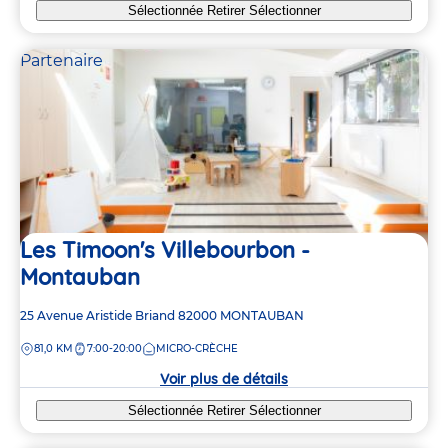
Sélectionnée
Retirer
Sélectionner
Partenaire
Les Timoon's Villebourbon -
Montauban
Adresse
25 Avenue Aristide Briand
82000
MONTAUBAN
de
DISTANCE
81,0 KM
7:00-20:00
MICRO-CRÈCHE
la
crèche
Voir plus de détails
Sélectionnée
Retirer
Sélectionner