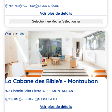
de
DISTANCE
78,4 KM
7:30-18:30
MICRO-CRÈCHE
la
crèche
Voir plus de détails
Sélectionnée
Retirer
Sélectionner
Partenaire
La Cabane des Bibie's - Montauban
Adresse
975 Chemin Saint Pierre
82000
MONTAUBAN
de
DISTANCE
79,7 KM
7:30-18:30
MICRO-CRÈCHE
la
crèche
Voir plus de détails