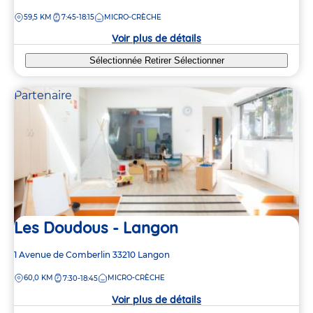
de
DISTANCE
59,5 KM
7:45-18:15
MICRO-CRÈCHE
la
crèche
Voir plus de détails
Sélectionnée
Retirer
Sélectionner
Partenaire
Les Doudous - Langon
Adresse
1 Avenue de Comberlin
33210
Langon
de
DISTANCE
60,0 KM
MICRO-CRÈCHE
7:30-18:45
la
crèche
Voir plus de détails