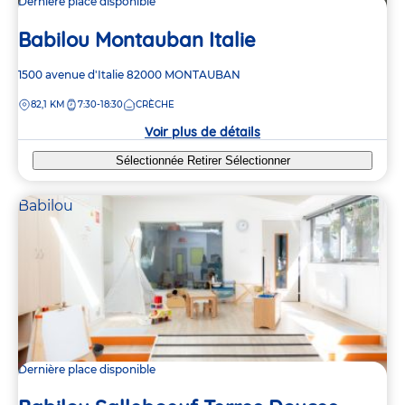
Dernière place disponible
Babilou Montauban Italie
Adresse
1500 avenue d'Italie
82000
MONTAUBAN
de
DISTANCE
82,1 KM
7:30-18:30
CRÈCHE
la
crèche
Voir plus de détails
Sélectionnée
Retirer
Sélectionner
Babilou
Dernière place disponible