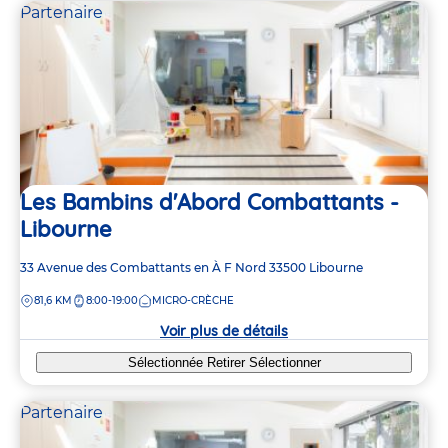
Partenaire
Les Bambins d'Abord Combattants -
Libourne
Adresse
33 Avenue des Combattants en À F Nord
33500
Libourne
de
DISTANCE
81,6 KM
8:00-19:00
MICRO-CRÈCHE
la
crèche
Voir plus de détails
Sélectionnée
Retirer
Sélectionner
Partenaire