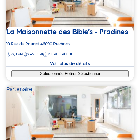
La Maisonnette des Bibie's - Pradines
Adresse
10 Rue du Pouget
46090
Pradines
de
DISTANCE
77,0 KM
7:45-18:30
MICRO-CRÈCHE
la
crèche
Voir plus de détails
Sélectionnée
Retirer
Sélectionner
Partenaire