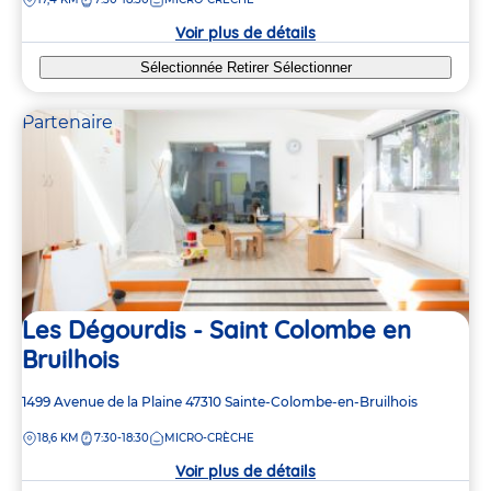
la
crèche
Voir plus de détails
Sélectionnée
Retirer
Sélectionner
Partenaire
Les Dégourdis - Saint Colombe en
Bruilhois
Adresse
1499 Avenue de la Plaine
47310
Sainte-Colombe-en-Bruilhois
de
DISTANCE
18,6 KM
7:30-18:30
MICRO-CRÈCHE
la
crèche
Voir plus de détails