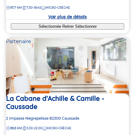
de
DISTANCE
87,7 KM
7:30-18:45
MICRO-CRÈCHE
la
crèche
Voir plus de détails
Sélectionnée
Retirer
Sélectionner
Partenaire
La Cabane d'Achille & Camille -
Caussade
Adresse
2 Impasse Nègrepelisse
82300
Caussade
de
DISTANCE
88,8 KM
5:30-22:00
MICRO-CRÈCHE
la
crèche