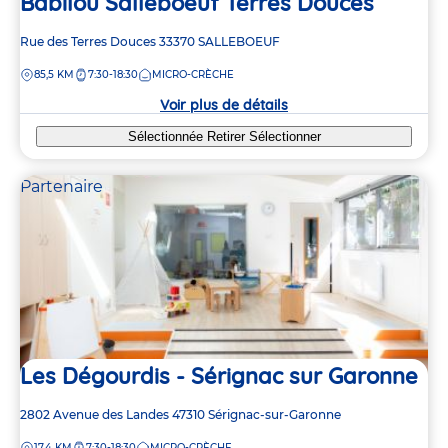
Babilou Salleboeuf Terres Douces
Adresse
Rue des Terres Douces
33370
SALLEBOEUF
de
DISTANCE
85,5 KM
7:30-18:30
MICRO-CRÈCHE
la
crèche
Voir plus de détails
Sélectionnée
Retirer
Sélectionner
Partenaire
Les Dégourdis - Sérignac sur Garonne
Adresse
2802 Avenue des Landes
47310
Sérignac-sur-Garonne
de
DISTANCE
17,4 KM
7:30-18:30
MICRO-CRÈCHE