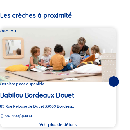
Les crèches à proximité
Babilou
Bab
Suivante
Dernière place disponible
Dern
Babilou Bordeaux Douet
Ba
Adresse
89 Rue Pelouse de Douet
33000
Bordeaux
Adre
295 
de
de
7:30-19:00
CRÈCHE
8:
la
la
crèche
crèc
Voir plus de détails