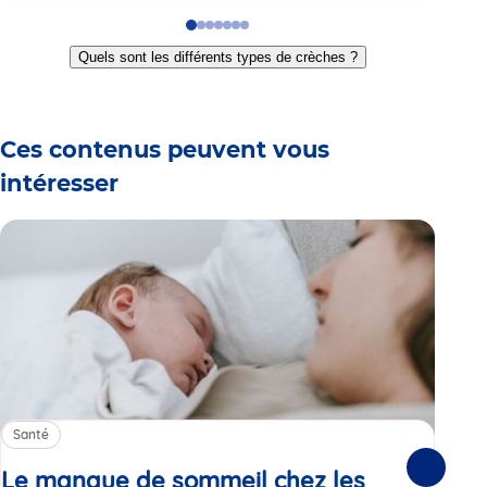
Go
Go
Go
Go
Go
Go
Go
to
to
to
to
to
to
to
Quels sont les différents types de crèches ?
slide
slide
slide
slide
slide
slide
slide
1
2
3
4
5
6
7
Ces contenus peuvent vous
intéresser
Santé
Sa
Le manque de sommeil chez les
Gr
Suivante