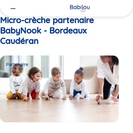
Vous
Accueil
BabyNook - Bordeaux Caudéran
êtes
ici
Micro-crèche partenaire
BabyNook - Bordeaux
Caudéran
Partenaire