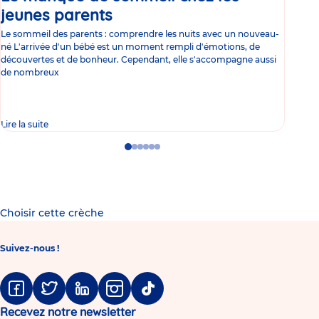
jeunes parents
Article
co
Le sommeil des parents : comprendre les nuits avec un nouveau-
Les 
né L'arrivée d'un bébé est un moment rempli d'émotions, de
les 
découvertes et de bonheur. Cependant, elle s'accompagne aussi
l'es
de nombreux
gast
Lire la suite
Lire 
Go
Go
Go
Go
Go
Go
to
to
to
to
to
to
slide
slide
slide
slide
slide
slide
1
2
3
4
5
6
Choisir cette crèche
Suivez-nous !
Facebook
Twitter
Linkedin
Instagram
Tiktok
Recevez notre newsletter