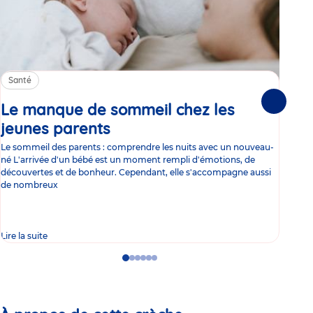
Santé
Sa
Le manque de sommeil chez les
Gr
Suivante
jeunes parents
Article
co
Le sommeil des parents : comprendre les nuits avec un nouveau-
Les 
né L'arrivée d'un bébé est un moment rempli d'émotions, de
les 
découvertes et de bonheur. Cependant, elle s'accompagne aussi
l'es
de nombreux
gast
Lire la suite
Lire 
Go
Go
Go
Go
Go
Go
to
to
to
to
to
to
slide
slide
slide
slide
slide
slide
1
2
3
4
5
6