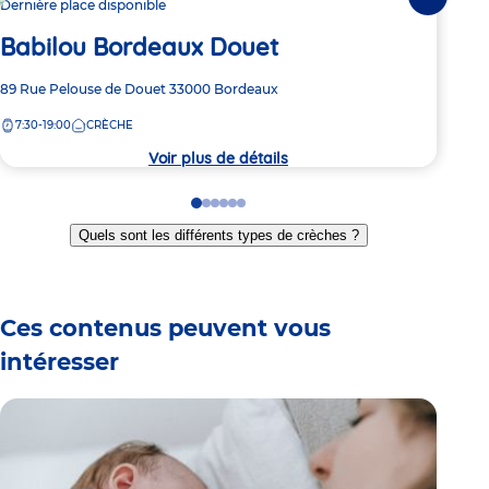
Suivante
Dernière place disponible
Dern
Babilou Bordeaux Douet
Ba
Adresse
89 Rue Pelouse de Douet
33000
Bordeaux
Adre
295 
de
de
7:30-19:00
CRÈCHE
8:
la
la
crèche
crèc
Voir plus de détails
Go
Go
Go
Go
Go
Go
to
to
to
to
to
to
Quels sont les différents types de crèches ?
slide
slide
slide
slide
slide
slide
1
2
3
4
5
6
Ces contenus peuvent vous
intéresser