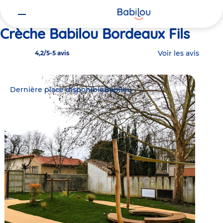
Vous
Accueil
Babilou Bordeaux Fils
êtes
ici
Crèche Babilou Bordeaux Fils
Voir les avis
4,2/5
-
5 avis
Dernière place disponible
Babilou