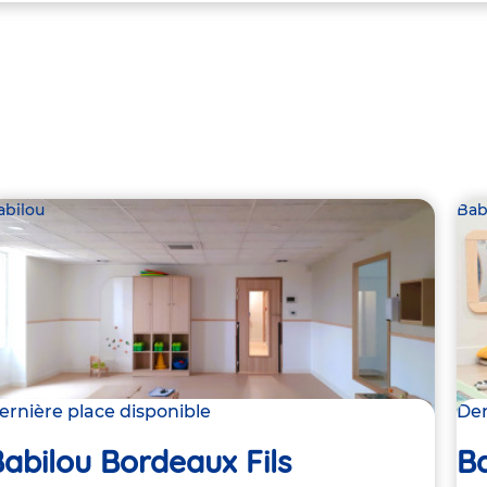
abilou
Bab
ernière place disponible
Der
abilou Bordeaux Fils
B