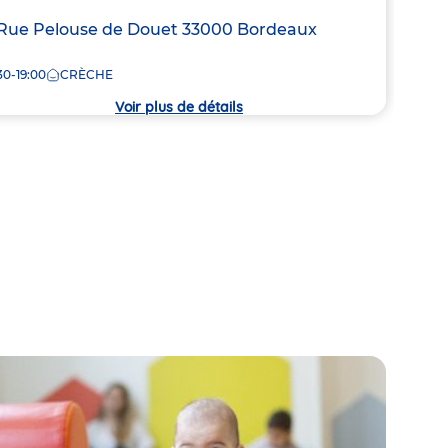
resse
Rue Pelouse de Douet
33000
Bordeaux
Adre
10 b
de
30-19:00
CRÈCHE
7:30
la
che
crèc
Voir plus de détails