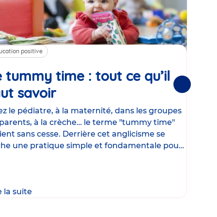
ucation positive
Alim
 tummy time : tout ce qu’il
Cha
Suivantes
ut savoir
Article
mé
con
z le pédiatre, à la maternité, dans les groupes
parents, à la crèche… le terme "tummy time"
Le la
ient sans cesse. Derrière cet anglicisme se
d’ut
he une pratique simple et fondamentale pour
temp
rapi
crée
e la suite
Lire 