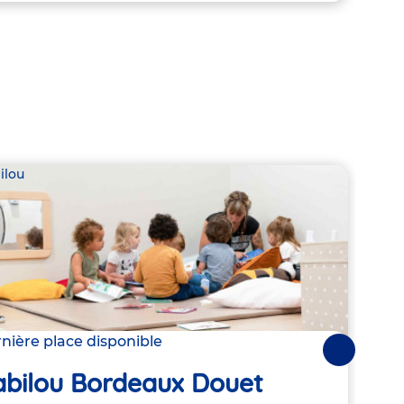
ilou
Babil
nière place disponible
Derni
Suivantes
abilou Bordeaux Douet
Ba