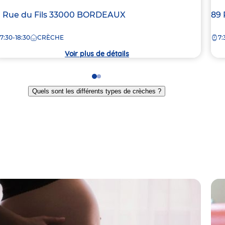
dresse
1 Rue du Fils
33000
BORDEAUX
Ad
89 
e
de
7:30-18:30
CRÈCHE
7:
la
rèche
crè
Voir plus de détails
Go
Go
to
to
Quels sont les différents types de crèches ?
slide
slide
1
2