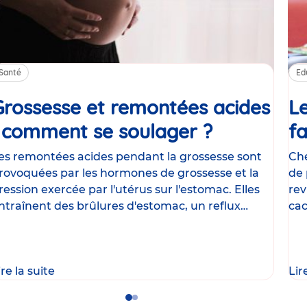
Santé
Ed
Grossesse et remontées acides
Le
: comment se soulager ?
Article
fa
es remontées acides pendant la grossesse sont
Che
rovoquées par les hormones de grossesse et la
de 
ression exercée par l'utérus sur l'estomac. Elles
rev
ntraînent des brûlures d'estomac, un reflux
cac
astrique
le
ire la suite
Lir
Go
Go