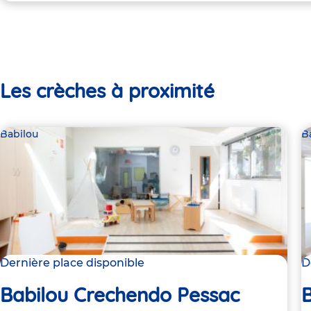
Les crèches à proximité
Babilou
B
Dernière place disponible
D
Babilou Crechendo Pessac
B