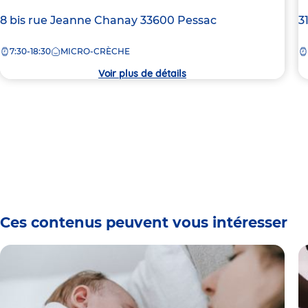
Adresse
8 bis rue Jeanne Chanay
33600
Pessac
A
3
de
d
7:30-18:30
MICRO-CRÈCHE
la
la
crèche
c
Voir plus de détails
Ces contenus peuvent vous intéresser