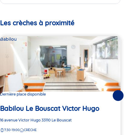
Les crèches à proximité
Babilou
Bab
Dernière place disponible
Dern
Suivante
Ba
Babilou Le Bouscat Victor Hugo
Du
Adresse
16 avenue Victor Hugo
33110
Le Bouscat
de
Adre
6 R
7:30-19:00
CRÈCHE
la
de