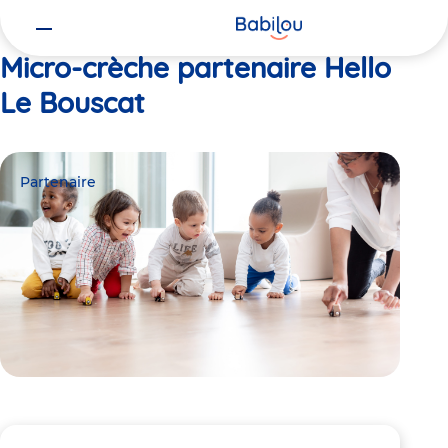
Vous
Accueil
Hello Le Bouscat
êtes
ici
Micro-crèche partenaire Hello
Le Bouscat
Partenaire