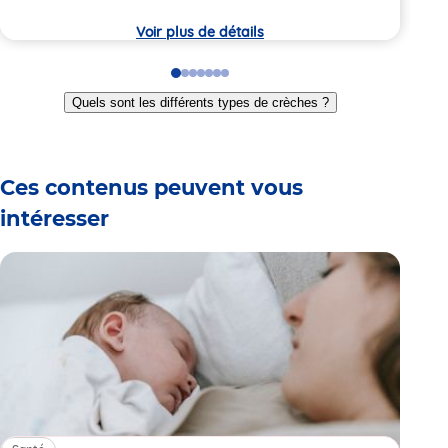
8:
crèche
la
crèc
Voir plus de détails
Go
Go
Go
Go
Go
Go
Go
to
to
to
to
to
to
to
Quels sont les différents types de crèches ?
slide
slide
slide
slide
slide
slide
slide
1
2
3
4
5
6
7
Ces contenus peuvent vous
intéresser