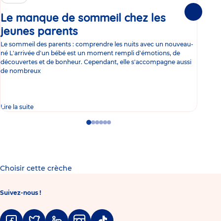
Le manque de sommeil chez les
Gr
Suivante
jeunes parents
Article
co
Le sommeil des parents : comprendre les nuits avec un nouveau-
Les 
né L'arrivée d'un bébé est un moment rempli d'émotions, de
les 
découvertes et de bonheur. Cependant, elle s'accompagne aussi
l'es
de nombreux
gast
Lire la suite
Lire 
Go
Go
Go
Go
Go
Go
to
to
to
to
to
to
slide
slide
slide
slide
slide
slide
1
2
3
4
5
6
Choisir cette crèche
Suivez-nous !