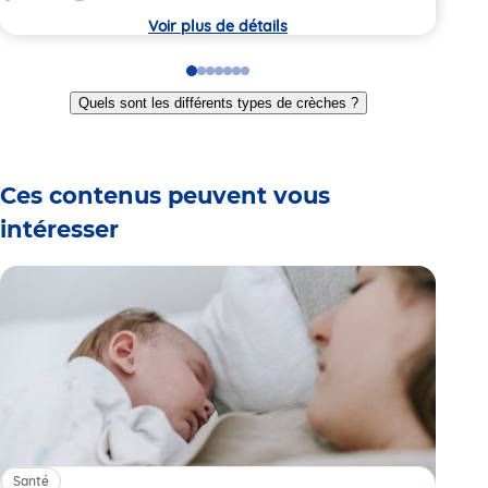
crèche
Voir plus de détails
Go
Go
Go
Go
Go
Go
Go
to
to
to
to
to
to
to
Quels sont les différents types de crèches ?
slide
slide
slide
slide
slide
slide
slide
1
2
3
4
5
6
7
Ces contenus peuvent vous
intéresser
Santé
Sa