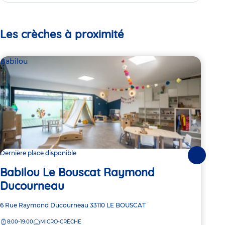
Les crèches à proximité
Babilou
Bab
Dernière place disponible
Dern
Suivante
Babilou Le Bouscat Raymond
Ba
Ducourneau
Adre
16 a
Adresse
6 Rue Raymond Ducourneau
33110
LE BOUSCAT
de
7:
de
la
8:00-19:00
MICRO-CRÈCHE
la
crèc