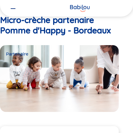
Vous
Accueil
Pomme d'Happy - Bordeaux
êtes
ici
Micro-crèche partenaire
Pomme d'Happy - Bordeaux
Partenaire