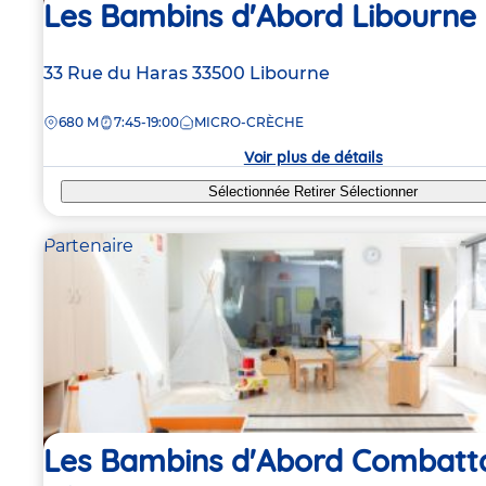
Les Bambins d'Abord Libourne
Adresse
33 Rue du Haras
33500
Libourne
de
DISTANCE
680 M
7:45-19:00
MICRO-CRÈCHE
la
crèche
Voir plus de détails
Sélectionnée
Retirer
Sélectionner
Partenaire
Les Bambins d'Abord Combatta