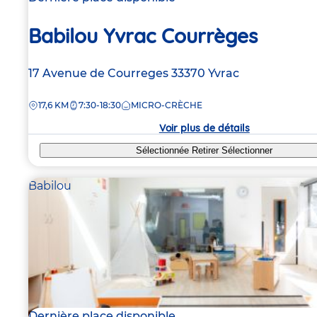
Babilou Yvrac Courrèges
Adresse
17 Avenue de Courreges
33370
Yvrac
de
DISTANCE
17,6 KM
7:30-18:30
MICRO-CRÈCHE
la
crèche
Voir plus de détails
Sélectionnée
Retirer
Sélectionner
Babilou
Dernière place disponible