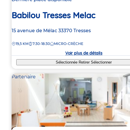
Babilou Tresses Melac
Adresse
15 avenue de Mélac
33370
Tresses
de
DISTANCE
19,5 KM
7:30-18:30
MICRO-CRÈCHE
la
crèche
Voir plus de détails
Sélectionnée
Retirer
Sélectionner
Partenaire