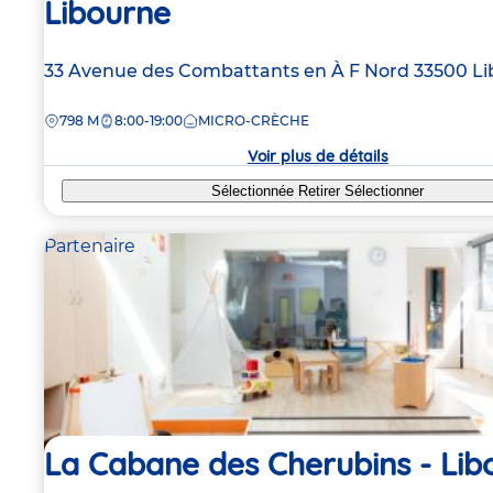
Libourne
Adresse
33 Avenue des Combattants en À F Nord
33500
Li
de
DISTANCE
798 M
8:00-19:00
MICRO-CRÈCHE
la
crèche
Voir plus de détails
Sélectionnée
Retirer
Sélectionner
Partenaire
La Cabane des Cherubins - Lib