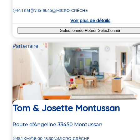
de
DISTANCE
14,1 KM
7:15-18:45
MICRO-CRÈCHE
la
crèche
Voir plus de détails
Sélectionnée
Retirer
Sélectionner
Partenaire
Tom & Josette Montussan
Adresse
Route d'Angeline
33450
Montussan
de
DISTANCE
15,1 KM
8:00-18:30
MICRO-CRÈCHE
la