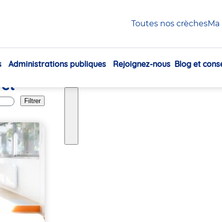
Libourne
Toutes nos crèches
Ma 
s
Administrations publiques
Rejoignez-nous
Blog et conse
Navigation
 et
principale
Filtrer