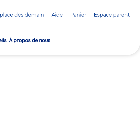
place dès demain
Aide
Panier
crèche(s)
Espace parent
sélectionnée(s)
ils
À propos de nous
30
30