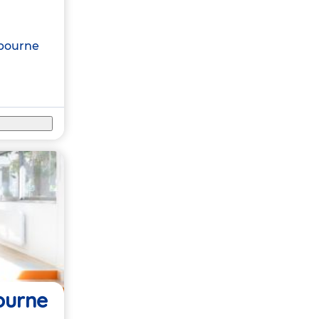
bourne
ourne