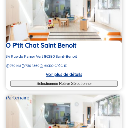
O P'tit Chat Saint Benoit
Adresse
34 Rue du Panier Vert
86280
Saint-Benoît
de
DISTANCE
97,0 KM
7:30-18:30
MICRO-CRÈCHE
la
crèche
Voir plus de détails
Sélectionnée
Retirer
Sélectionner
Partenaire