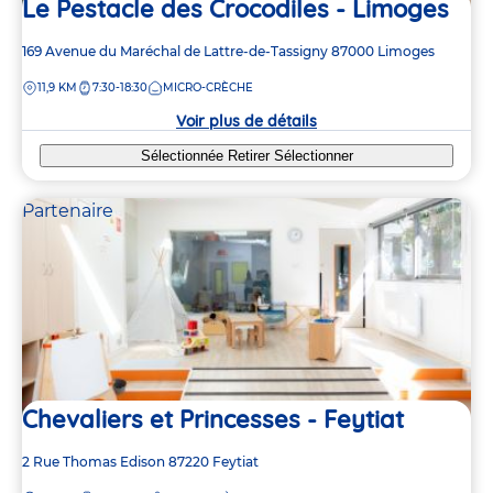
Le Pestacle des Crocodiles - Limoges
Adresse
169 Avenue du Maréchal de Lattre-de-Tassigny
87000
Limoges
de
DISTANCE
11,9 KM
7:30-18:30
MICRO-CRÈCHE
la
crèche
Voir plus de détails
Sélectionnée
Retirer
Sélectionner
Partenaire
Chevaliers et Princesses - Feytiat
Adresse
2 Rue Thomas Edison
87220
Feytiat
de