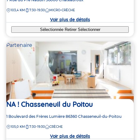
de
DISTANCE
103,4 KM
7:30-19:30
MICRO-CRÈCHE
la
crèche
Voir plus de détails
Sélectionnée
Retirer
Sélectionner
Partenaire
NA ! Chasseneuil du Poitou
Adresse
1 Boulevard des Frères Lumière
86360
Chasseneuil-du-Poitou
de
DISTANCE
105,0 KM
7:30-19:30
CRÈCHE
la
crèche
Voir plus de détails