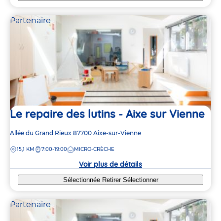
Partenaire
Le repaire des lutins - Aixe sur Vienne
Adresse
Allée du Grand Rieux
87700
Aixe-sur-Vienne
de
DISTANCE
15,1 KM
7:00-19:00
MICRO-CRÈCHE
la
crèche
Voir plus de détails
Sélectionnée
Retirer
Sélectionner
Partenaire