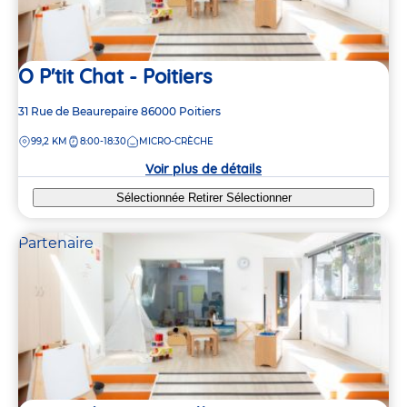
O P'tit Chat - Poitiers
Adresse
31 Rue de Beaurepaire
86000
Poitiers
de
DISTANCE
99,2 KM
8:00-18:30
MICRO-CRÈCHE
la
crèche
Voir plus de détails
Sélectionnée
Retirer
Sélectionner
Partenaire