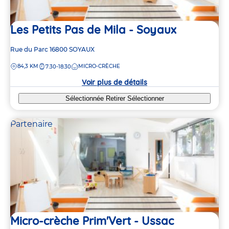
Les Petits Pas de Mila - Soyaux
Adresse
Rue du Parc
16800
SOYAUX
de
DISTANCE
84,3 KM
MICRO-CRÈCHE
7:30-18:30
la
crèche
Voir plus de détails
Sélectionnée
Retirer
Sélectionner
Partenaire
Micro-crèche Prim'Vert - Ussac