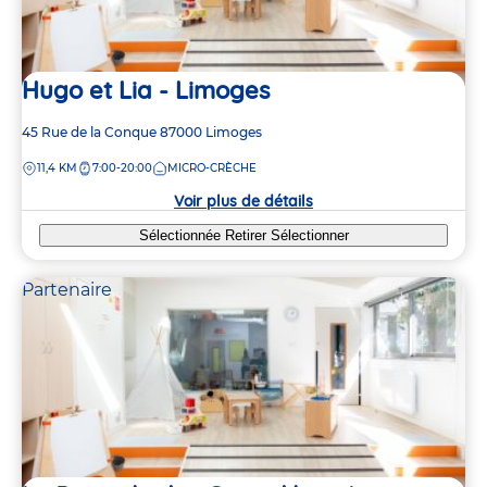
Hugo et Lia - Limoges
Adresse
45 Rue de la Conque
87000
Limoges
de
DISTANCE
11,4 KM
7:00-20:00
MICRO-CRÈCHE
la
crèche
Voir plus de détails
Sélectionnée
Retirer
Sélectionner
Partenaire