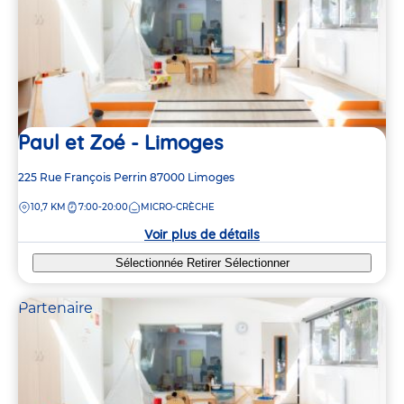
Paul et Zoé - Limoges
Adresse
225 Rue François Perrin
87000
Limoges
de
DISTANCE
10,7 KM
7:00-20:00
MICRO-CRÈCHE
la
crèche
Voir plus de détails
Sélectionnée
Retirer
Sélectionner
Partenaire