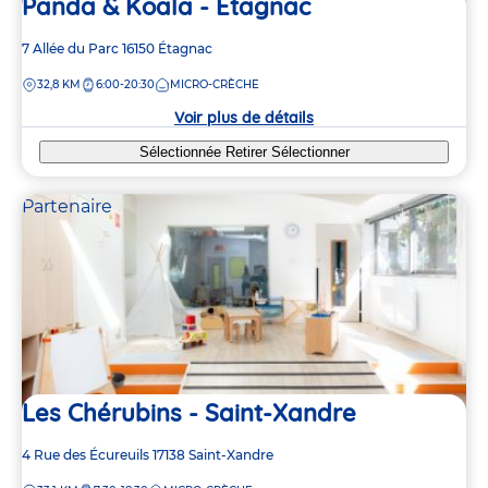
Panda & Koala - Etagnac
Adresse
7 Allée du Parc
16150
Étagnac
de
DISTANCE
32,8 KM
6:00-20:30
MICRO-CRÈCHE
la
crèche
Voir plus de détails
Sélectionnée
Retirer
Sélectionner
Partenaire
Les Chérubins - Saint-Xandre
Adresse
4 Rue des Écureuils
17138
Saint-Xandre
de