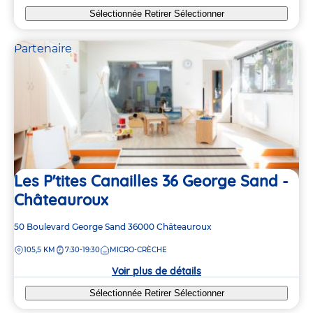
Sélectionnée
Retirer
Sélectionner
Partenaire
Les P'tites Canailles 36 George Sand -
Châteauroux
Adresse
50 Boulevard George Sand
36000
Châteauroux
de
DISTANCE
105,5 KM
7:30-19:30
MICRO-CRÈCHE
la
crèche
Voir plus de détails
Sélectionnée
Retirer
Sélectionner