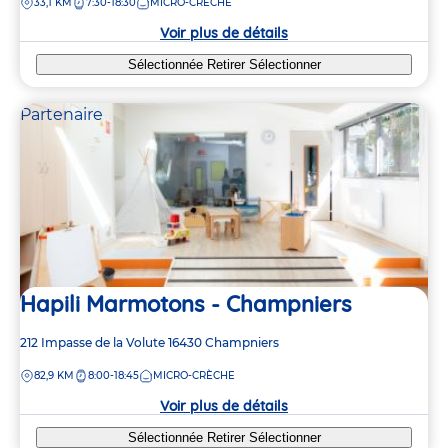
DISTANCE
33,1 KM
7:30-18:30
MICRO-CRÈCHE
la
crèche
Voir plus de détails
Sélectionnée
Retirer
Sélectionner
Partenaire
Hapili Marmotons - Champniers
Adresse
212 Impasse de la Volute
16430
Champniers
de
DISTANCE
82,9 KM
8:00-18:45
MICRO-CRÈCHE
la
crèche
Voir plus de détails
Sélectionnée
Retirer
Sélectionner