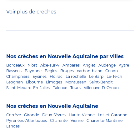
Voir plus de crèches
Nos crèches en Nouvelle Aquitaine par villes
Bordeaux
Niort
Aixe-sur-v
Ambares
Anglet
Audenge
Aytre
Bassens
Bayonne
Begles
Bruges
carbon-blanc
Cenon
Champniers
Eysines
Floirac
La rochelle
Le Barp
Le-Teich
Leognan
Libourne
Limoges
Montussan
Saint-Benoit
Saint-Medard-En-Jalles
Talence
Tours
Villenave-D-Ornon
Nos crèches en Nouvelle Aquitaine
Corrèze
Gironde
Deux-Sèvres
Haute-Vienne
Lot-et-Garonne
Pyrénées-Atlantiques
Charente
Vienne
Charente-Maritime
Landes