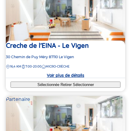
Creche de l'EINA - Le Vigen
Adresse
30 Chemin de Puy Méry
87110
Le Vigen
de
DISTANCE
16,4 KM
7:00-20:00
MICRO-CRÈCHE
la
crèche
Voir plus de détails
Sélectionnée
Retirer
Sélectionner
Partenaire