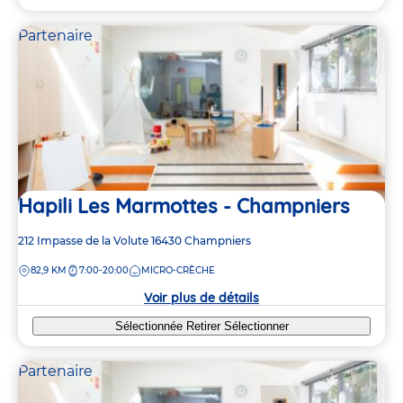
Partenaire
Hapili Les Marmottes - Champniers
Adresse
212 Impasse de la Volute
16430
Champniers
de
DISTANCE
82,9 KM
7:00-20:00
MICRO-CRÈCHE
la
crèche
Voir plus de détails
Sélectionnée
Retirer
Sélectionner
Partenaire