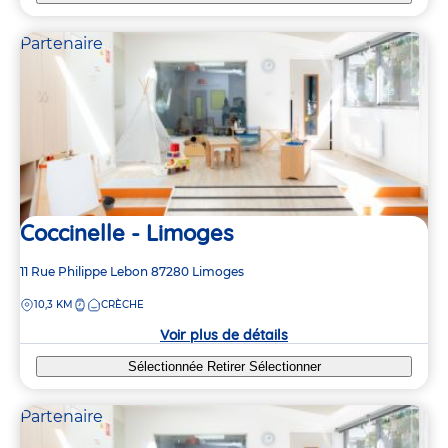
Partenaire
Coccinelle - Limoges
Adresse
11 Rue Philippe Lebon
87280
Limoges
de
DISTANCE
10,3 KM
CRÈCHE
la
crèche
Voir plus de détails
Sélectionnée
Retirer
Sélectionner
Partenaire