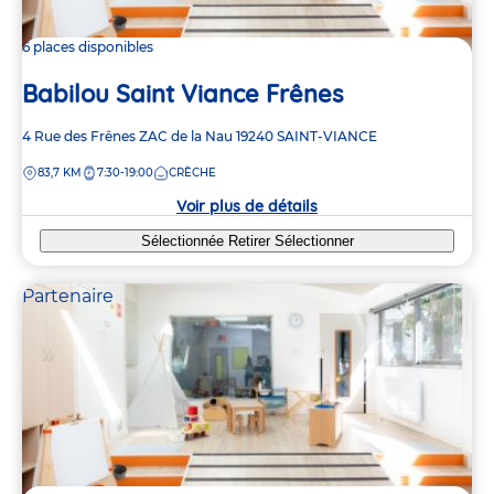
6 places disponibles
Babilou Saint Viance Frênes
Adresse
4 Rue des Frênes
ZAC de la Nau
19240
SAINT-VIANCE
de
DISTANCE
83,7 KM
7:30-19:00
CRÈCHE
la
crèche
Voir plus de détails
Sélectionnée
Retirer
Sélectionner
Partenaire