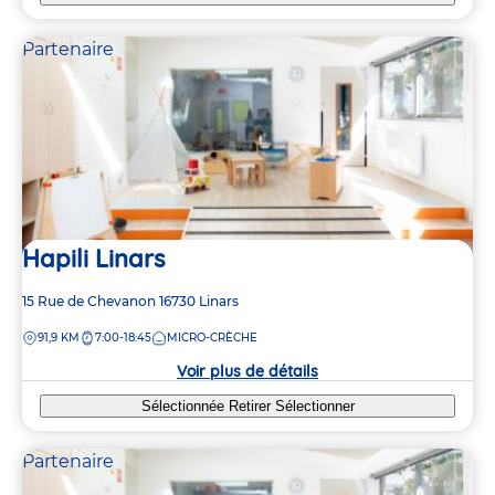
Partenaire
Hapili Linars
Adresse
15 Rue de Chevanon
16730
Linars
de
DISTANCE
91,9 KM
7:00-18:45
MICRO-CRÈCHE
la
crèche
Voir plus de détails
Sélectionnée
Retirer
Sélectionner
Partenaire