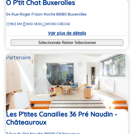
O P'tit Chat Buxerolles
Adresse
54 Rue Roger Frison Roche
86180
Buxerolles
de
DISTANCE
99,3 KM
8:00-18:30
MICRO-CRÈCHE
la
crèche
Voir plus de détails
Sélectionnée
Retirer
Sélectionner
Partenaire
Les P'tites Canailles 36 Pré Naudin -
Châteauroux
Adresse
7 Rue du Pré Naudin
36000
Châteauroux