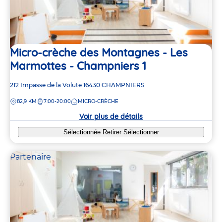
Micro-crèche des Montagnes - Les
Marmottes - Champniers 1
Adresse
212 Impasse de la Volute
16430
CHAMPNIERS
de
DISTANCE
82,9 KM
7:00-20:00
MICRO-CRÈCHE
la
crèche
Voir plus de détails
Sélectionnée
Retirer
Sélectionner
Partenaire
3
3
2
2