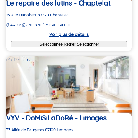
Le repaire des lutins - Chaptelat
Adresse
16 Rue Dagobert
87270
Chaptelat
de
DISTANCE
4,4 KM
7:30-18:30
MICRO-CRÈCHE
la
crèche
Voir plus de détails
Sélectionnée
Retirer
Sélectionner
Partenaire
VYV - DoMiSiLaDoRé - Limoges
Adresse
33 Allée de Faugeras
87100
Limoges
de