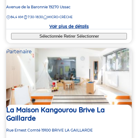
Adresse
Avenue de la Baronnie
19270
Ussac
de
DISTANCE
84,4 KM
7:30-18:30
MICRO-CRÈCHE
la
crèche
Voir plus de détails
Sélectionnée
Retirer
Sélectionner
Partenaire
La Maison Kangourou Brive La
Gaillarde
Adresse
Rue Ernest Comté
19100
BRIVE LA GAILLARDE
de