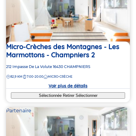
Micro-Crèches des Montagnes - Les
Marmottons - Champniers 2
Adresse
212 Impasse De La Volute
16430
CHAMPNIERS
de
DISTANCE
82,9 KM
7:00-20:00
MICRO-CRÈCHE
la
crèche
Voir plus de détails
Sélectionnée
Retirer
Sélectionner
Partenaire