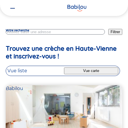
Vous
Nouvelle Aquitaine
êtes
ici
Votre recherche
Filtrer
Trouvez une crèche en Haute-Vienne
et inscrivez-vous !
Vue liste
Vue carte
Babilou