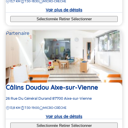
DISTANCE
13,7 KM
7:30-18:30
MICRO-CRÈCHE
la
crèche
Voir plus de détails
Sélectionnée
Retirer
Sélectionner
Partenaire
Câlins Doudou Aixe-sur-Vienne
Adresse
26 Rue Du Général Durand
87700
Aixe-sur-Vienne
de
DISTANCE
13,8 KM
7:30-19:00
MICRO-CRÈCHE
la
crèche
Voir plus de détails
Sélectionnée
Retirer
Sélectionner