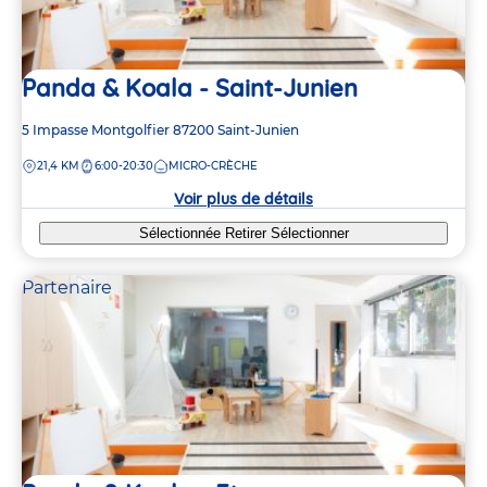
Panda & Koala - Saint-Junien
Adresse
5 Impasse Montgolfier
87200
Saint-Junien
de
DISTANCE
21,4 KM
6:00-20:30
MICRO-CRÈCHE
la
crèche
Voir plus de détails
Sélectionnée
Retirer
Sélectionner
Partenaire