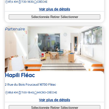
DISTANCE
87,4 KM
7:30-18:30
CRÈCHE
la
crèche
Voir plus de détails
Sélectionnée
Retirer
Sélectionner
Partenaire
Hapili Fléac
Adresse
2 Rue du Bois Foucaud
16730
Fléac
de
DISTANCE
89,6 KM
7:00-18:45
MICRO-CRÈCHE
la
crèche
Voir plus de détails
Sélectionnée
Retirer
Sélectionner