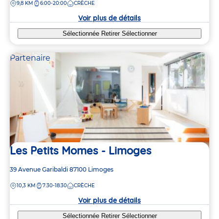
DISTANCE
9,8 KM
6:00-20:00
CRÈCHE
la
crèche
Voir plus de détails
Sélectionnée
Retirer
Sélectionner
Partenaire
Les Petits Momes - Limoges
Adresse
39 Avenue Garibaldi
87100
Limoges
de
DISTANCE
10,3 KM
7:30-18:30
CRÈCHE
la
crèche
Voir plus de détails
Sélectionnée
Retirer
Sélectionner