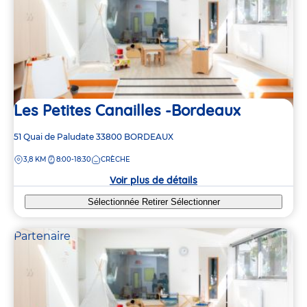
Les Petites Canailles -Bordeaux
Adresse
51 Quai de Paludate
33800
BORDEAUX
de
DISTANCE
3,8 KM
8:00-18:30
CRÈCHE
la
crèche
Voir plus de détails
Sélectionnée
Retirer
Sélectionner
Partenaire