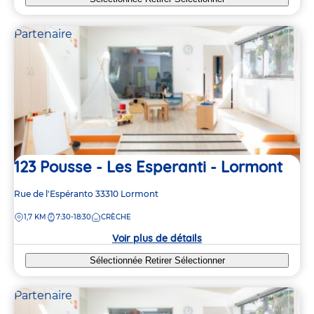
Partenaire
123 Pousse - Les Esperanti - Lormont
Adresse
Rue de l'Espéranto
33310
Lormont
de
DISTANCE
1,7 KM
7:30-18:30
CRÈCHE
la
crèche
Voir plus de détails
Sélectionnée
Retirer
Sélectionner
Partenaire