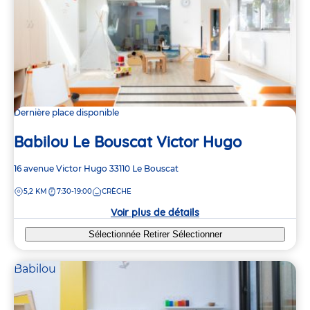
Dernière place disponible
Babilou Le Bouscat Victor Hugo
Adresse
16 avenue Victor Hugo
33110
Le Bouscat
de
DISTANCE
5,2 KM
7:30-19:00
CRÈCHE
la
crèche
Voir plus de détails
Sélectionnée
Retirer
Sélectionner
Babilou