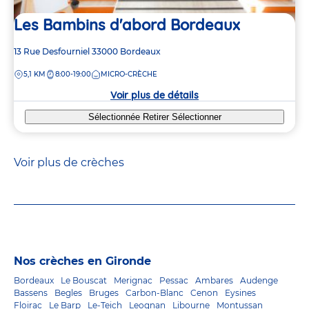
Les Bambins d'abord Bordeaux
Adresse
13 Rue Desfourniel
33000
Bordeaux
de
DISTANCE
5,1 KM
8:00-19:00
MICRO-CRÈCHE
la
crèche
Voir plus de détails
Sélectionnée
Retirer
Sélectionner
Voir plus de crèches
Nos crèches en Gironde
Bordeaux
Le Bouscat
Merignac
Pessac
Ambares
Audenge
Bassens
Begles
Bruges
Carbon-Blanc
Cenon
Eysines
Floirac
Le Barp
Le-Teich
Leognan
Libourne
Montussan