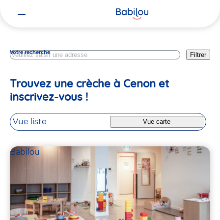
Vous
Gironde
êtes
ici
Votre recherche
Filtrer
Trouvez une crèche à Cenon et
inscrivez-vous !
Vue liste
Vue carte
Babilou