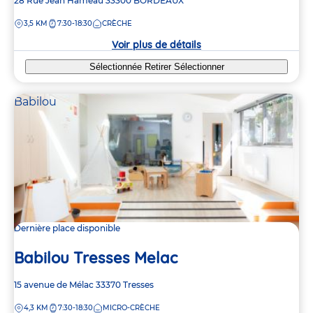
Adresse
28 Rue Jean Hameau
33300
BORDEAUX
de
DISTANCE
3,5 KM
7:30-18:30
CRÈCHE
la
crèche
Voir plus de détails
Sélectionnée
Retirer
Sélectionner
Babilou
Dernière place disponible
Babilou Tresses Melac
Adresse
15 avenue de Mélac
33370
Tresses
de
DISTANCE
4,3 KM
7:30-18:30
MICRO-CRÈCHE
la