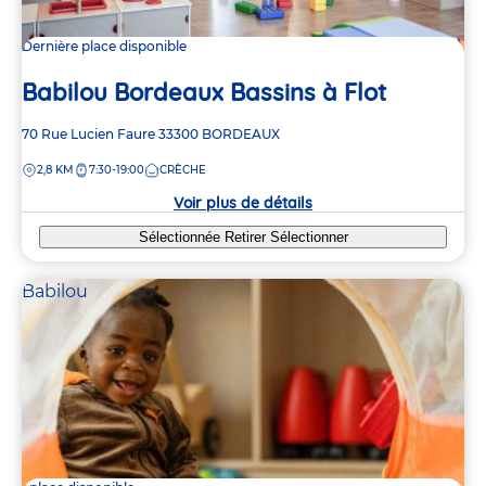
Dernière place disponible
Babilou Bordeaux Bassins à Flot
Adresse
70 Rue Lucien Faure
33300
BORDEAUX
de
DISTANCE
2,8 KM
7:30-19:00
CRÈCHE
la
crèche
Voir plus de détails
Sélectionnée
Retirer
Sélectionner
Babilou