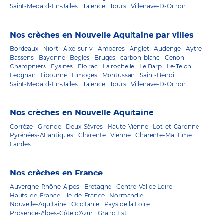
Saint-Medard-En-Jalles
Talence
Tours
Villenave-D-Ornon
Nos crèches en Nouvelle Aquitaine par villes
Bordeaux
Niort
Aixe-sur-v
Ambares
Anglet
Audenge
Aytre
Bassens
Bayonne
Begles
Bruges
carbon-blanc
Cenon
Champniers
Eysines
Floirac
La rochelle
Le Barp
Le-Teich
Leognan
Libourne
Limoges
Montussan
Saint-Benoit
Saint-Medard-En-Jalles
Talence
Tours
Villenave-D-Ornon
Nos crèches en Nouvelle Aquitaine
Corrèze
Gironde
Deux-Sèvres
Haute-Vienne
Lot-et-Garonne
Pyrénées-Atlantiques
Charente
Vienne
Charente-Maritime
Landes
Nos crèches en France
Auvergne-Rhône-Alpes
Bretagne
Centre-Val de Loire
Hauts-de-France
Ile-de-France
Normandie
Nouvelle-Aquitaine
Occitanie
Pays de la Loire
Provence-Alpes-Côte d'Azur
Grand Est