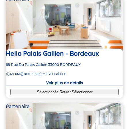
Hello Palais Gallien - Bordeaux
Adresse
68 Rue Du Palais Gallien
33000
BORDEAUX
de
DISTANCE
4,7 KM
8:00-19:30
MICRO-CRÈCHE
la
crèche
Voir plus de détails
Sélectionnée
Retirer
Sélectionner
Partenaire