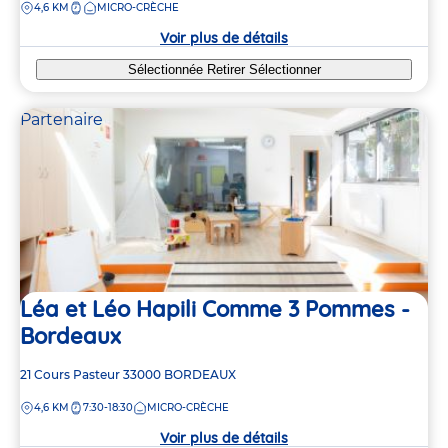
DISTANCE
4,6 KM
MICRO-CRÈCHE
la
crèche
Voir plus de détails
Sélectionnée
Retirer
Sélectionner
Partenaire
Léa et Léo Hapili Comme 3 Pommes -
Bordeaux
Adresse
21 Cours Pasteur
33000
BORDEAUX
de
DISTANCE
4,6 KM
7:30-18:30
MICRO-CRÈCHE
la
crèche
Voir plus de détails