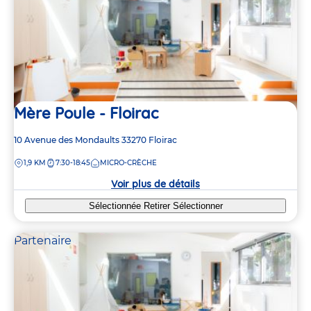
Mère Poule - Floirac
Adresse
10 Avenue des Mondaults
33270
Floirac
de
DISTANCE
1,9 KM
7:30-18:45
MICRO-CRÈCHE
la
crèche
Voir plus de détails
Sélectionnée
Retirer
Sélectionner
Partenaire