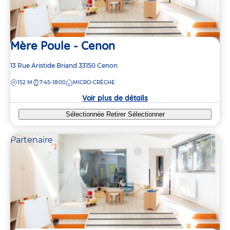
Mère Poule - Cenon
Adresse
13 Rue Aristide Briand
33150
Cenon
de
DISTANCE
152 M
7:45-18:00
MICRO-CRÈCHE
la
crèche
Voir plus de détails
Sélectionnée
Retirer
Sélectionner
Partenaire