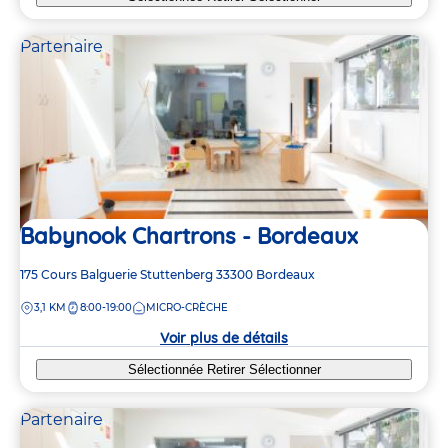
Partenaire
Babynook Chartrons - Bordeaux
Adresse
175 Cours Balguerie Stuttenberg
33300
Bordeaux
de
DISTANCE
3,1 KM
8:00-19:00
MICRO-CRÈCHE
la
crèche
Voir plus de détails
Sélectionnée
Retirer
Sélectionner
Partenaire