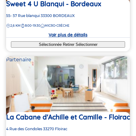
Sweet 4 U Blanqui - Bordeaux
2
2
Adresse
55- 57 Rue blanqui
33300
BORDEAUX
de
DISTANCE
2,6 KM
8:00-19:30
MICRO-CRÈCHE
la
crèche
Voir plus de détails
Sélectionnée
Retirer
Sélectionner
Partenaire
La Cabane d'Achille et Camille - Floirac
Adresse
4 Rue des Gondoles
33270
Floirac
de