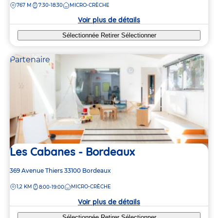
DISTANCE
767 M
7:30-18:30
MICRO-CRÈCHE
la
crèche
Voir plus de détails
Sélectionnée
Retirer
Sélectionner
Partenaire
Les Cabanes - Bordeaux
Adresse
369 Avenue Thiers
33100
Bordeaux
de
DISTANCE
1,2 KM
MICRO-CRÈCHE
8:00-19:00
la
crèche
Voir plus de détails
Sélectionnée
Retirer
Sélectionner