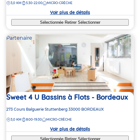
DISTANCE
3,0 KM
5:30-22:00
MICRO-CRÈCHE
la
crèche
Voir plus de détails
Sélectionnée
Retirer
Sélectionner
Partenaire
Sweet 4 U Bassins à Flots - Bordeaux
Adresse
273 Cours Balguerie Stuttenberg
33000
BORDEAUX
de
DISTANCE
3,0 KM
8:00-19:30
MICRO-CRÈCHE
la
crèche
Voir plus de détails
Sélectionnée
Retirer
Sélectionner