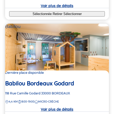
crèche
Voir plus de détails
Sélectionnée
Retirer
Sélectionner
Babilou
Dernière place disponible
Babilou Bordeaux Godard
Adresse
118 Rue Camille Godard
33000
BORDEAUX
de
DISTANCE
4,4 KM
8:00-19:00
MICRO-CRÈCHE
la
crèche
Voir plus de détails