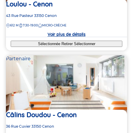
Loulou - Cenon
Adresse
43 Rue Pasteur
33150
Cenon
de
DISTANCE
612 M
7:30-19:00
MICRO-CRÈCHE
la
crèche
Voir plus de détails
Sélectionnée
Retirer
Sélectionner
Partenaire
Câlins Doudou - Cenon
Adresse
36 Rue Cuvier
33150
Cenon
de