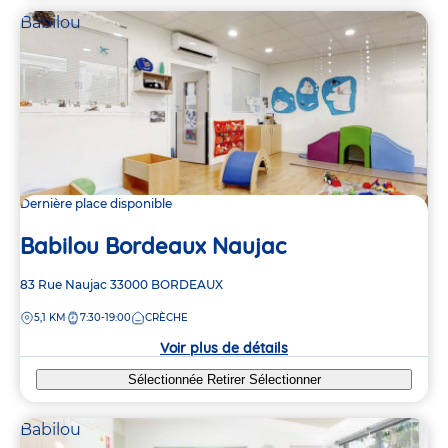
Babilou
Dernière place disponible
Babilou Bordeaux Naujac
Adresse
83 Rue Naujac
33000
BORDEAUX
de
DISTANCE
5,1 KM
7:30-19:00
CRÈCHE
la
crèche
Voir plus de détails
Sélectionnée
Retirer
Sélectionner
Babilou