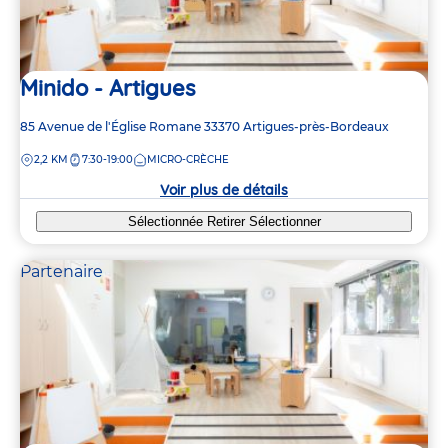
Minido - Artigues
Adresse
85 Avenue de l'Église Romane
33370
Artigues-près-Bordeaux
de
DISTANCE
2,2 KM
7:30-19:00
MICRO-CRÈCHE
la
crèche
Voir plus de détails
Sélectionnée
Retirer
Sélectionner
Partenaire
5
5