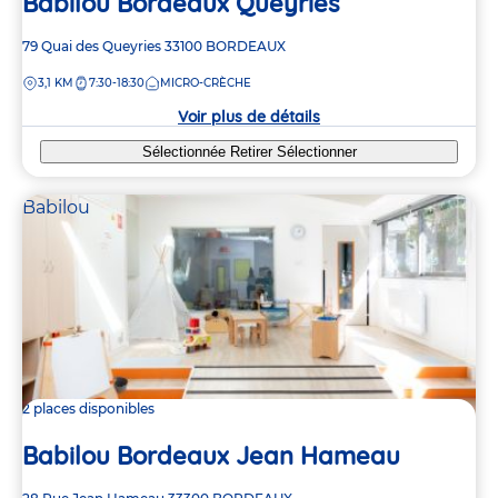
Babilou Bordeaux Queyries
Adresse
79 Quai des Queyries
33100
BORDEAUX
de
DISTANCE
3,1 KM
7:30-18:30
MICRO-CRÈCHE
la
crèche
Voir plus de détails
Sélectionnée
Retirer
Sélectionner
Babilou
2 places disponibles
Babilou Bordeaux Jean Hameau