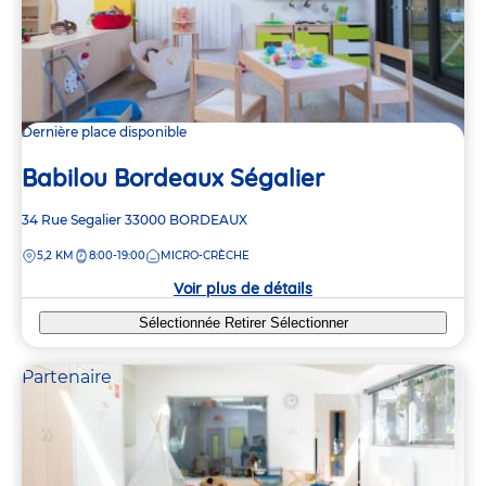
Dernière place disponible
Babilou Bordeaux Ségalier
Adresse
34 Rue Segalier
33000
BORDEAUX
de
DISTANCE
5,2 KM
8:00-19:00
MICRO-CRÈCHE
la
crèche
Voir plus de détails
Sélectionnée
Retirer
Sélectionner
Partenaire