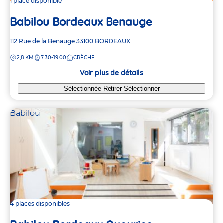
1 place disponible
Babilou Bordeaux Benauge
Adresse
112 Rue de la Benauge
33100
BORDEAUX
de
DISTANCE
2,8 KM
7:30-19:00
CRÈCHE
la
crèche
Voir plus de détails
Sélectionnée
Retirer
Sélectionner
Babilou
4 places disponibles