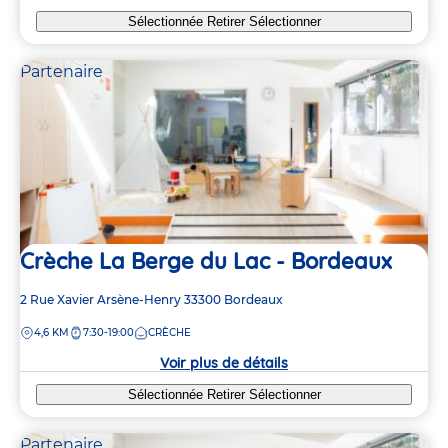
Sélectionnée
Retirer
Sélectionner
Partenaire
Crèche La Berge du Lac - Bordeaux
Adresse
2 Rue Xavier Arsène-Henry
33300
Bordeaux
de
DISTANCE
4,6 KM
7:30-19:00
CRÈCHE
la
crèche
Voir plus de détails
Sélectionnée
Retirer
Sélectionner
Partenaire