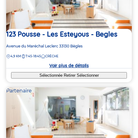
123 Pousse - Les Esteyous - Begles
Adresse
Avenue du Maréchal Leclerc
33130
Bègles
de
DISTANCE
4,9 KM
7:45-18:45
CRÈCHE
la
crèche
Voir plus de détails
Sélectionnée
Retirer
Sélectionner
Partenaire