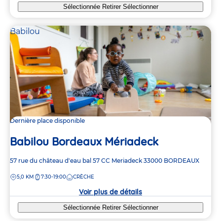
Sélectionnée
Retirer
Sélectionner
Babilou
Dernière place disponible
Babilou Bordeaux Mériadeck
Adresse
57 rue du château d'eau
bal 57 CC Meriadeck
33000
BORDEAUX
de
DISTANCE
5,0 KM
7:30-19:00
CRÈCHE
la
crèche
Voir plus de détails
Sélectionnée
Retirer
Sélectionner