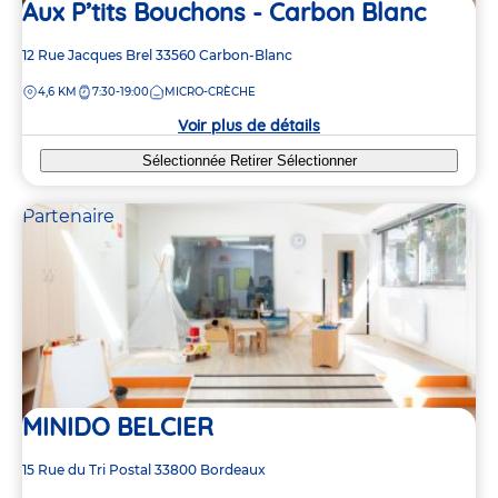
Aux P’tits Bouchons - Carbon Blanc
Adresse
12 Rue Jacques Brel
33560
Carbon-Blanc
de
DISTANCE
4,6 KM
7:30-19:00
MICRO-CRÈCHE
la
crèche
Voir plus de détails
Sélectionnée
Retirer
Sélectionner
Partenaire
MINIDO BELCIER
Adresse
15 Rue du Tri Postal
33800
Bordeaux
de