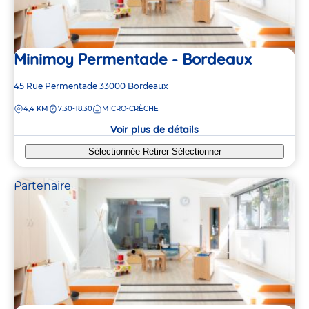
Minimoy Permentade - Bordeaux
Adresse
45 Rue Permentade
33000
Bordeaux
de
DISTANCE
4,4 KM
7:30-18:30
MICRO-CRÈCHE
la
crèche
Voir plus de détails
Sélectionnée
Retirer
Sélectionner
Partenaire