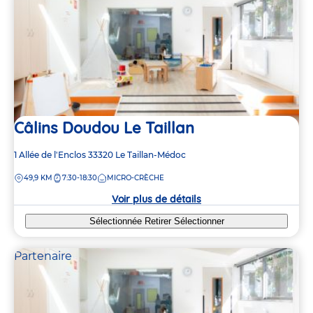
Câlins Doudou Le Taillan
Adresse
1 Allée de l'Enclos
33320
Le Taillan-Médoc
de
DISTANCE
49,9 KM
7:30-18:30
MICRO-CRÈCHE
la
crèche
Voir plus de détails
Sélectionnée
Retirer
Sélectionner
Partenaire