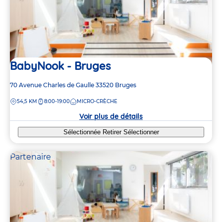
BabyNook - Bruges
Adresse
70 Avenue Charles de Gaulle
33520
Bruges
de
DISTANCE
54,5 KM
8:00-19:00
MICRO-CRÈCHE
la
crèche
Voir plus de détails
Sélectionnée
Retirer
Sélectionner
Partenaire