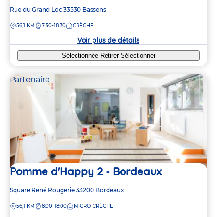
Adresse
Rue du Grand Loc
33530
Bassens
de
DISTANCE
56,1 KM
7:30-18:30
CRÈCHE
la
crèche
Voir plus de détails
Sélectionnée
Retirer
Sélectionner
Partenaire
Pomme d'Happy 2 - Bordeaux
Adresse
Square René Rougerie
33200
Bordeaux
de
DISTANCE
56,1 KM
8:00-18:00
MICRO-CRÈCHE
la
crèche