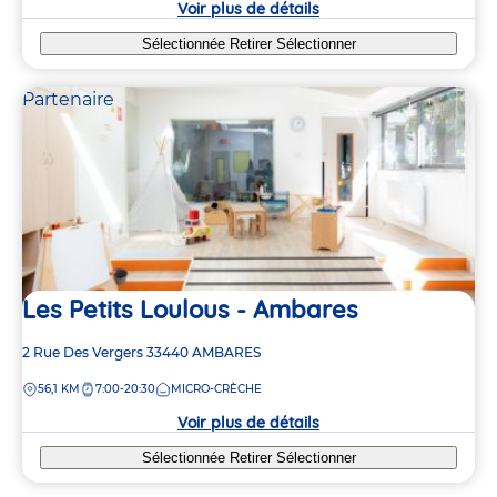
Voir plus de détails
Sélectionnée
Retirer
Sélectionner
Partenaire
Les Petits Loulous - Ambares
Adresse
2 Rue Des Vergers
33440
AMBARES
de
DISTANCE
56,1 KM
7:00-20:30
MICRO-CRÈCHE
la
crèche
Voir plus de détails
Sélectionnée
Retirer
Sélectionner