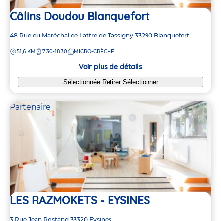
Câlins Doudou Blanquefort
Adresse
48 Rue du Maréchal de Lattre de Tassigny
33290
Blanquefort
de
DISTANCE
51,6 KM
7:30-18:30
MICRO-CRÈCHE
la
crèche
Voir plus de détails
Sélectionnée
Retirer
Sélectionner
Partenaire
LES RAZMOKETS - EYSINES
Adresse
3 Rue Jean Rostand
33320
Eysines