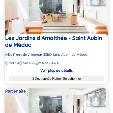
Les Jardins d'Amalthée - Saint Aubin
de Médoc
Adresse
Allée Pierre de Villepreux
33160
Saint-Aubin-de-Médoc
de
DISTANCE
46,9 KM
7:30-19:00
MICRO-CRÈCHE
la
crèche
Voir plus de détails
Sélectionnée
Retirer
Sélectionner
Partenaire