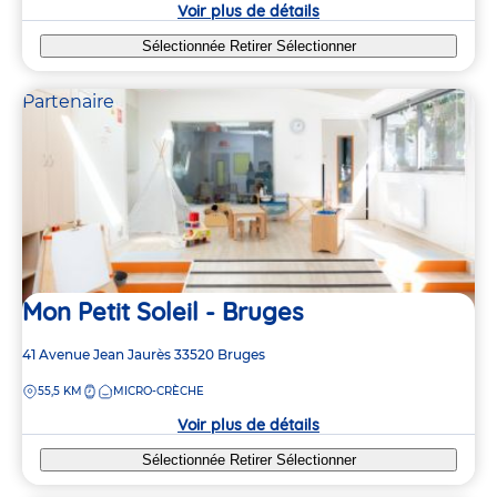
crèche
Voir plus de détails
Sélectionnée
Retirer
Sélectionner
Partenaire
Mon Petit Soleil - Bruges
Adresse
41 Avenue Jean Jaurès
33520
Bruges
de
DISTANCE
55,5 KM
MICRO-CRÈCHE
la
crèche
Voir plus de détails
Sélectionnée
Retirer
Sélectionner