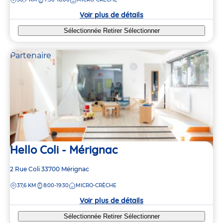
la
crèche
Voir plus de détails
Sélectionnée
Retirer
Sélectionner
Partenaire
Hello Coli - Mérignac
Adresse
2 Rue Coli
33700
Mérignac
de
DISTANCE
37,6 KM
8:00-19:30
MICRO-CRÈCHE
la
crèche
Voir plus de détails
Sélectionnée
Retirer
Sélectionner