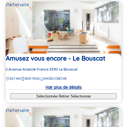
Partenaire
Amusez vous encore - Le Bouscat
Adresse
5 Avenue Anatole France
33110
Le Bouscat
de
DISTANCE
55,7 KM
8:00-19:00
MICRO-CRÈCHE
la
crèche
Voir plus de détails
Sélectionnée
Retirer
Sélectionner
Partenaire