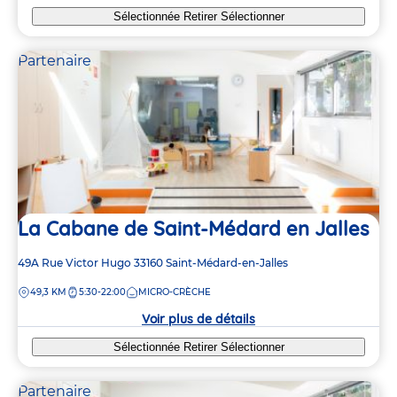
Sélectionnée
Retirer
Sélectionner
Partenaire
La Cabane de Saint-Médard en Jalles
Adresse
49A Rue Victor Hugo
33160
Saint-Médard-en-Jalles
de
DISTANCE
49,3 KM
5:30-22:00
MICRO-CRÈCHE
la
crèche
Voir plus de détails
Sélectionnée
Retirer
Sélectionner
Partenaire