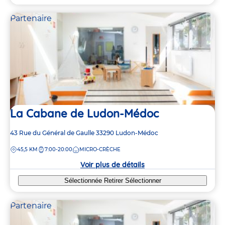
Partenaire
La Cabane de Ludon-Médoc
Adresse
43 Rue du Général de Gaulle
33290
Ludon-Médoc
de
DISTANCE
45,5 KM
7:00-20:00
MICRO-CRÈCHE
la
crèche
Voir plus de détails
Sélectionnée
Retirer
Sélectionner
Partenaire