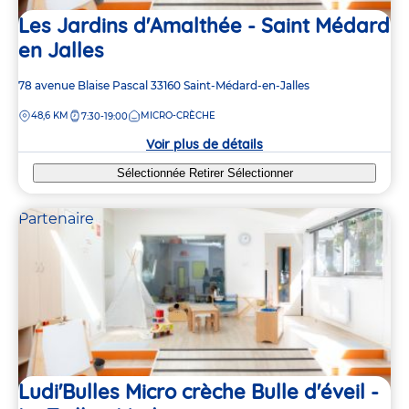
Les Jardins d'Amalthée - Saint Médard
en Jalles
Adresse
78 avenue Blaise Pascal
33160
Saint-Médard-en-Jalles
de
DISTANCE
48,6 KM
MICRO-CRÈCHE
7:30-19:00
la
crèche
Voir plus de détails
Sélectionnée
Retirer
Sélectionner
Partenaire
Ludi'Bulles Micro crèche Bulle d'éveil -