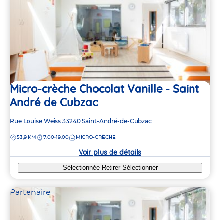
Micro-crèche Chocolat Vanille - Saint
André de Cubzac
Adresse
Rue Louise Weiss
33240
Saint-André-de-Cubzac
de
DISTANCE
53,9 KM
7:00-19:00
MICRO-CRÈCHE
la
crèche
Voir plus de détails
Sélectionnée
Retirer
Sélectionner
Partenaire