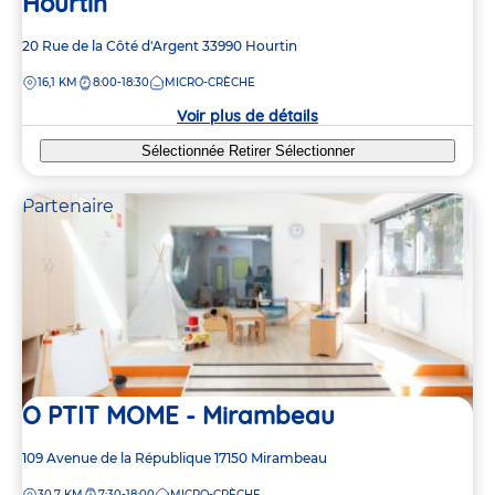
Hourtin
Adresse
20 Rue de la Côté d'Argent
33990
Hourtin
de
DISTANCE
16,1 KM
8:00-18:30
MICRO-CRÈCHE
la
crèche
Voir plus de détails
Sélectionnée
Retirer
Sélectionner
Partenaire
O PTIT MOME - Mirambeau
Adresse
109 Avenue de la République
17150
Mirambeau
de
DISTANCE
30,7 KM
7:30-18:00
MICRO-CRÈCHE