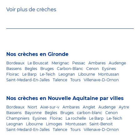
Voir plus de crèches
Nos crèches en Gironde
Bordeaux
Le Bouscat
Merignac
Pessac
Ambares
Audenge
Bassens
Begles
Bruges
Carbon-Blanc
Cenon
Eysines
Floirac
Le Barp
Le-Teich
Leognan
Libourne
Montussan
Saint-Medard-En-Jalles
Talence
Tours
Villenave-D-Ornon
Nos crèches en Nouvelle Aquitaine par villes
Bordeaux
Niort
Aixe-sur-v
Ambares
Anglet
Audenge
Aytre
Bassens
Bayonne
Begles
Bruges
carbon-blanc
Cenon
Champniers
Eysines
Floirac
La rochelle
Le Barp
Le-Teich
Leognan
Libourne
Limoges
Montussan
Saint-Benoit
Saint-Medard-En-Jalles
Talence
Tours
Villenave-D-Ornon