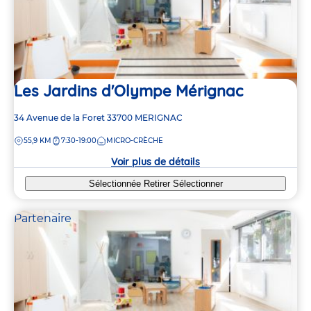
Les Jardins d'Olympe Mérignac
Adresse
34 Avenue de la Foret
33700
MERIGNAC
de
DISTANCE
55,9 KM
7:30-19:00
MICRO-CRÈCHE
la
crèche
Voir plus de détails
Sélectionnée
Retirer
Sélectionner
Partenaire