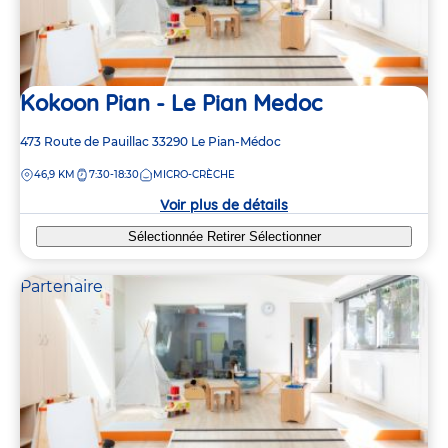
Kokoon Pian - Le Pian Medoc
Adresse
473 Route de Pauillac
33290
Le Pian-Médoc
de
DISTANCE
46,9 KM
7:30-18:30
MICRO-CRÈCHE
la
crèche
Voir plus de détails
Sélectionnée
Retirer
Sélectionner
Partenaire