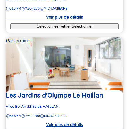
de
DISTANCE
53,5 KM
7:30-18:30
MICRO-CRÈCHE
la
crèche
Voir plus de détails
Sélectionnée
Retirer
Sélectionner
Partenaire
Les Jardins d'Olympe Le Haillan
Adresse
Allée Bel Air
33185
LE HAILLAN
de
DISTANCE
53,6 KM
7:30-19:00
MICRO-CRÈCHE
la
crèche
Voir plus de détails