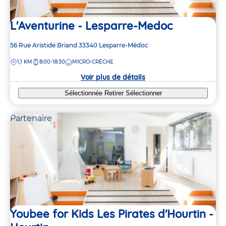
L'Aventurine - Lesparre-Medoc
Adresse
56 Rue Aristide Briand
33340
Lesparre-Médoc
de
DISTANCE
1,1 KM
8:00-18:30
MICRO-CRÈCHE
la
crèche
Voir plus de détails
Sélectionnée
Retirer
Sélectionner
Partenaire
Youbee for Kids Les Pirates d'Hourtin -