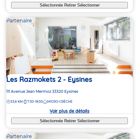
Sélectionnée
Retirer
Sélectionner
Partenaire
Les Razmokets 2 - Eysines
Adresse
111 Avenue Jean Mermoz
33320
Eysines
de
DISTANCE
53,6 KM
7:30-18:30
MICRO-CRÈCHE
la
crèche
Voir plus de détails
Sélectionnée
Retirer
Sélectionner
Partenaire