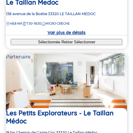
Le Taillan Medoc
Adresse
138 avenue de la Boétie
33320
LE TAILLAN MEDOC
de
DISTANCE
48,8 KM
7:30-18:30
MICRO-CRÈCHE
la
crèche
Voir plus de détails
Sélectionnée
Retirer
Sélectionner
Partenaire
Les Petits Explorateurs - Le Taillan
Médoc
Adresse
19 bis Chemin de Cante Gric
33320
Le Taillan-Médoc