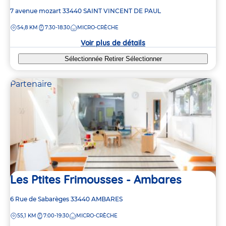
Adresse
7 avenue mozart
33440
SAINT VINCENT DE PAUL
de
DISTANCE
54,8 KM
7:30-18:30
MICRO-CRÈCHE
la
crèche
Voir plus de détails
Sélectionnée
Retirer
Sélectionner
Partenaire
Les Ptites Frimousses - Ambares
Adresse
6 Rue de Sabarèges
33440
AMBARES
de
DISTANCE
55,1 KM
7:00-19:30
MICRO-CRÈCHE
la