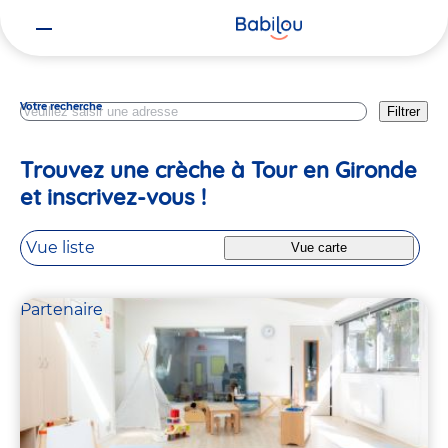
Vous
Gironde
êtes
ici
Votre recherche
Filtrer
Trouvez une crèche à Tour en Gironde
et inscrivez-vous !
Vue liste
Vue carte
Partenaire