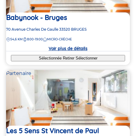
Babynook - Bruges
Adresse
70 Avenue Charles De Gaulle
33520
BRUGES
de
DISTANCE
54,6 KM
8:00-19:00
MICRO-CRÈCHE
la
crèche
Voir plus de détails
Sélectionnée
Retirer
Sélectionner
Partenaire
Les 5 Sens St Vincent de Paul