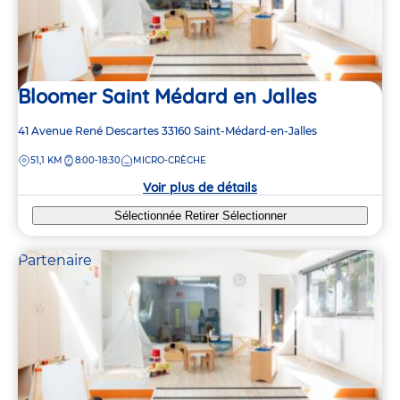
Bloomer Saint Médard en Jalles
Adresse
41 Avenue René Descartes
33160
Saint-Médard-en-Jalles
de
DISTANCE
51,1 KM
8:00-18:30
MICRO-CRÈCHE
la
crèche
Voir plus de détails
Sélectionnée
Retirer
Sélectionner
Partenaire