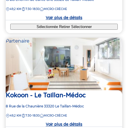
de
DISTANCE
49,2 KM
7:30-18:30
MICRO-CRÈCHE
la
crèche
Voir plus de détails
Sélectionnée
Retirer
Sélectionner
Partenaire
Kokoon - Le Taillan-Médoc
Adresse
8 Rue de la Chaunière
33320
Le Taillan-Médoc
de
DISTANCE
49,2 KM
7:30-18:30
MICRO-CRÈCHE
la
crèche
Voir plus de détails