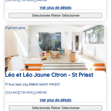
DISTANCE
2,0 KM
7:30-18:30
CRÈCHE
la
crèche
Voir plus de détails
Sélectionnée
Retirer
Sélectionner
Partenaire
Léa et Léo Jaune Citron - St Priest
Adresse
71 Rue Jean Zay
69800
SAINT PRIEST
de
DISTANCE
2,3 KM
7:30-19:30
CRÈCHE
la
crèche
Voir plus de détails
Sélectionnée
Retirer
Sélectionner