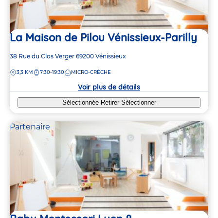
2
2
2
2
La Maison de Pilou Vénissieux-Parilly
4
4
Adresse
38 Rue du Clos Verger
69200
Vénissieux
de
DISTANCE
3,3 KM
7:30-19:30
MICRO-CRÈCHE
la
crèche
Voir plus de détails
Sélectionnée
Retirer
Sélectionner
Partenaire