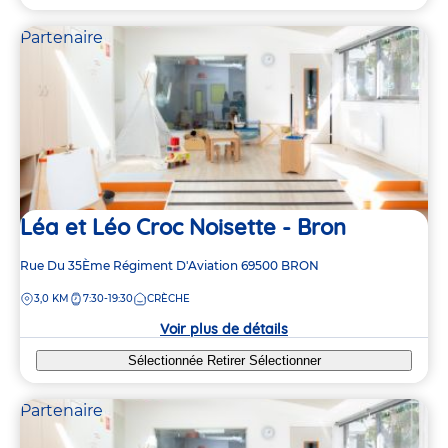
Partenaire
Léa et Léo Croc Noisette - Bron
Adresse
Rue Du 35Ème Régiment D'Aviation
69500
BRON
de
DISTANCE
3,0 KM
7:30-19:30
CRÈCHE
la
crèche
Voir plus de détails
Sélectionnée
Retirer
Sélectionner
Partenaire