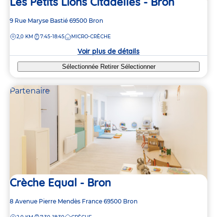
Les Petits Lions Citadelles - Bron
Adresse
9 Rue Maryse Bastié
69500
Bron
de
DISTANCE
2,0 KM
7:45-18:45
MICRO-CRÈCHE
la
crèche
Voir plus de détails
Sélectionnée
Retirer
Sélectionner
Partenaire
Crèche Equal - Bron
Adresse
8 Avenue Pierre Mendès France
69500
Bron
de