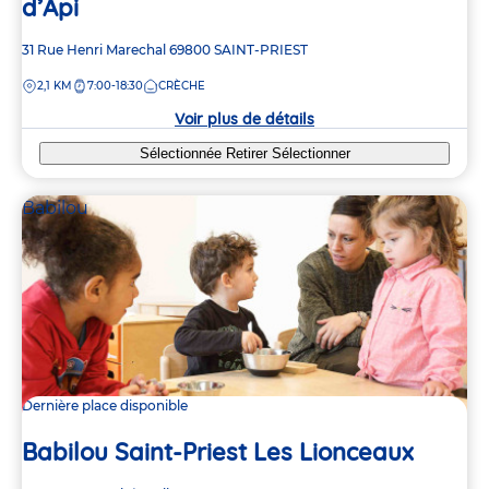
d’Api
Adresse
31 Rue Henri Marechal
69800
SAINT-PRIEST
de
DISTANCE
2,1 KM
7:00-18:30
CRÈCHE
la
crèche
Voir plus de détails
Sélectionnée
Retirer
Sélectionner
Babilou
Dernière place disponible
Babilou Saint-Priest Les Lionceaux