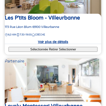
Les P'tits Bloom - Villeurbanne
Adresse
173 Rue Léon Blum
69100
Villeurbanne
de
DISTANCE
6,0 KM
7:30-19:00
CRÈCHE
la
crèche
Voir plus de détails
Sélectionnée
Retirer
Sélectionner
Partenaire
Lovely Montessori Villeurbanne