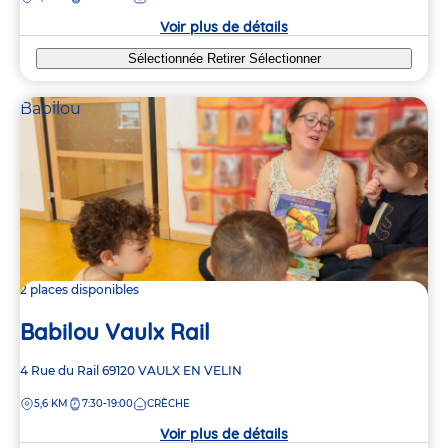
crèche
Voir plus de détails
Sélectionnée
Retirer
Sélectionner
Babilou
2 places disponibles
Babilou Vaulx Rail
Adresse
4 Rue du Rail
69120
VAULX EN VELIN
de
DISTANCE
5,6 KM
7:30-19:00
CRÈCHE
la
crèche
Voir plus de détails