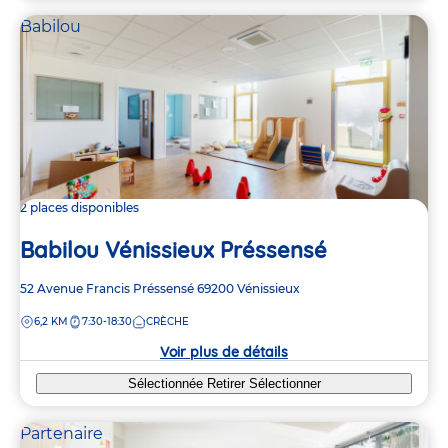
Babilou
2 places disponibles
Babilou Vénissieux Préssensé
Adresse
52 Avenue Francis Préssensé
69200
Vénissieux
de
DISTANCE
6,2 KM
7:30-18:30
CRÈCHE
la
crèche
Voir plus de détails
Sélectionnée
Retirer
Sélectionner
Partenaire