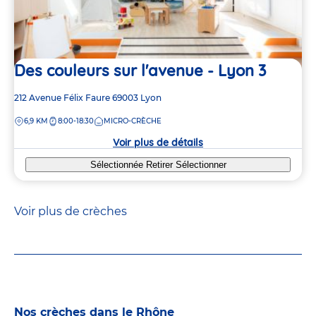
Des couleurs sur l'avenue - Lyon 3
Adresse
212 Avenue Félix Faure
69003
Lyon
de
DISTANCE
6,9 KM
8:00-18:30
MICRO-CRÈCHE
la
crèche
Voir plus de détails
Sélectionnée
Retirer
Sélectionner
Voir plus de crèches
Nos crèches dans le Rhône