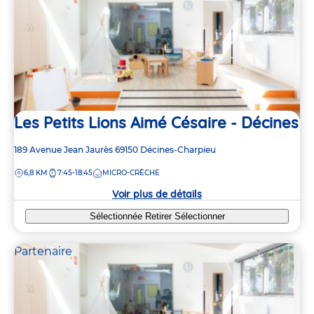
Les Petits Lions Aimé Césaire - Décines
Adresse
189 Avenue Jean Jaurès
69150
Décines-Charpieu
de
DISTANCE
6,8 KM
7:45-18:45
MICRO-CRÈCHE
la
crèche
Voir plus de détails
Sélectionnée
Retirer
Sélectionner
Partenaire