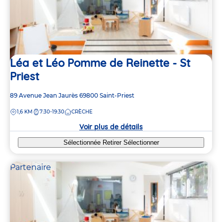
Léa et Léo Pomme de Reinette - St
Priest
Adresse
89 Avenue Jean Jaurès
69800
Saint-Priest
de
DISTANCE
1,6 KM
7:30-19:30
CRÈCHE
la
crèche
Voir plus de détails
Sélectionnée
Retirer
Sélectionner
Partenaire