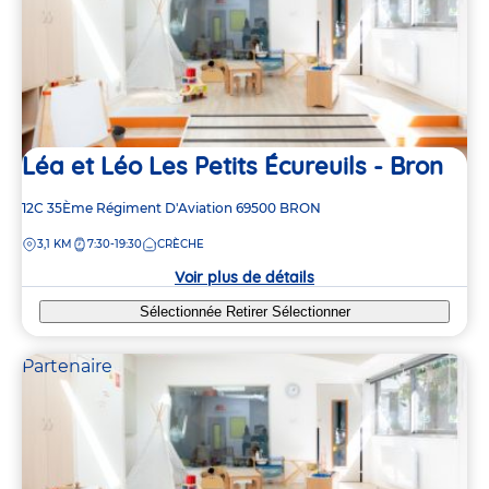
Léa et Léo Les Petits Écureuils - Bron
Adresse
12C 35Ème Régiment D'Aviation
69500
BRON
de
DISTANCE
3,1 KM
7:30-19:30
CRÈCHE
la
3
3
crèche
Voir plus de détails
3
3
Sélectionnée
Retirer
Sélectionner
Partenaire
5
5
3
3
5
5