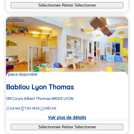
Sélectionnée
Retirer
Sélectionner
Babilou
1 place disponible
Babilou Lyon Thomas
Adresse
139 Cours Albert Thomas
69003
LYON
de
DISTANCE
5,8 KM
7:30-18:30
CRÈCHE
la
crèche
Voir plus de détails
Sélectionnée
Retirer
Sélectionner