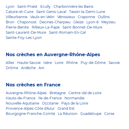
Lyon
Saint-Priest
Ecully
Charbonnière les Bains
Caluire-et-Cuire
Saint-Genis-Laval
Tassin-la-Demi-Lune
Villeurbanne
Vaulx-en-Velin
Vénissieux
Craponne
Oullins
Bron
Chaponost
Decines-Charpieu
Gleize
Lyon-6
Meyzieu
Pierre-Benite
Rillieux-La-Pape
Saint-Bonnet-De-Mure
Saint-Laurent-De-Mure
Saint-Romain-En-Gal
Sainte-Foy-Les-Lyon
Nos crèches en Auvergne-Rhône-Alpes
Allier
Haute-Savoie
Isère
Loire
Rhône
Puy-de-Dôme
Savoie
Drôme
Ardèche
Ain
Nos crèches en France
Auvergne-Rhône-Alpes
Bretagne
Centre-Val de Loire
Hauts-de-France
Ile-de-France
Normandie
Nouvelle-Aquitaine
Occitanie
Pays de la Loire
Provence-Alpes-Côte d'Azur
Grand Est
Bourgogne-Franche-Comté
La Réunion
Guadeloupe
Corse