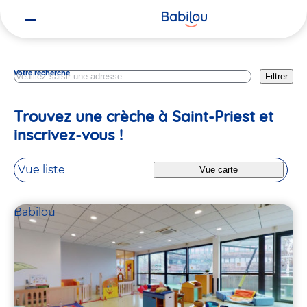
Vous
Rhone
êtes
ici
Votre recherche
Filtrer
Trouvez une crèche à Saint-Priest et
inscrivez-vous !
Vue liste
Vue carte
Babilou