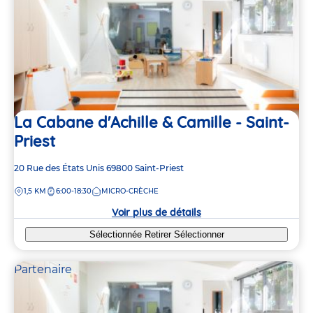
La Cabane d'Achille & Camille - Saint-
Priest
Adresse
20 Rue des États Unis
69800
Saint-Priest
de
DISTANCE
1,5 KM
6:00-18:30
MICRO-CRÈCHE
la
crèche
Voir plus de détails
Sélectionnée
Retirer
Sélectionner
Partenaire