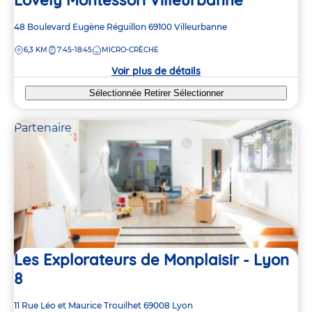
Adresse
48 Boulevard Eugène Réguillon
69100
Villeurbanne
de
DISTANCE
6,3 KM
7:45-18:45
MICRO-CRÈCHE
la
crèche
Voir plus de détails
Sélectionnée
Retirer
Sélectionner
Partenaire
Les Explorateurs de Monplaisir - Lyon
8
Adresse
11 Rue Léo et Maurice Trouilhet
69008
Lyon