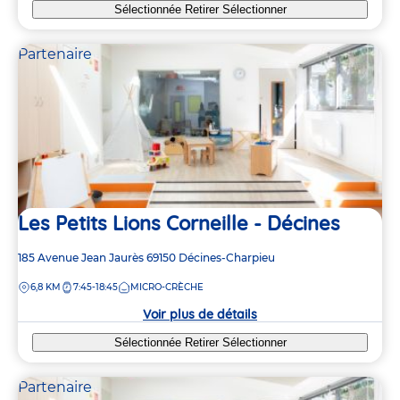
Sélectionnée
Retirer
Sélectionner
Partenaire
Les Petits Lions Corneille - Décines
Adresse
185 Avenue Jean Jaurès
69150
Décines-Charpieu
de
DISTANCE
6,8 KM
7:45-18:45
MICRO-CRÈCHE
la
crèche
Voir plus de détails
Sélectionnée
Retirer
Sélectionner
Partenaire