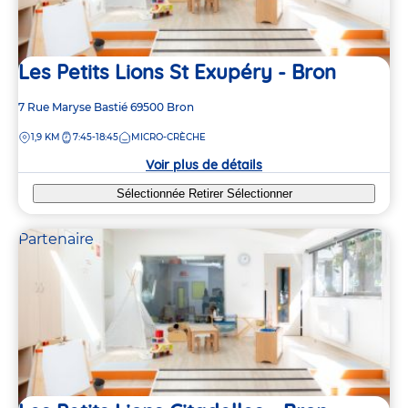
Les Petits Lions St Exupéry - Bron
Adresse
7 Rue Maryse Bastié
69500
Bron
de
DISTANCE
1,9 KM
7:45-18:45
MICRO-CRÈCHE
la
crèche
Voir plus de détails
Sélectionnée
Retirer
Sélectionner
Partenaire