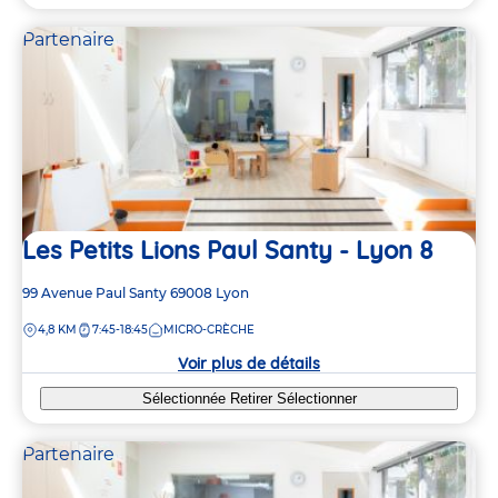
Partenaire
Les Petits Lions Paul Santy - Lyon 8
Adresse
99 Avenue Paul Santy
69008
Lyon
de
DISTANCE
4,8 KM
7:45-18:45
MICRO-CRÈCHE
la
crèche
Voir plus de détails
Sélectionnée
Retirer
Sélectionner
Partenaire