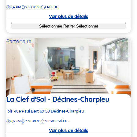
de
DISTANCE
6,4 KM
7:30-18:30
CRÈCHE
la
crèche
Voir plus de détails
Sélectionnée
Retirer
Sélectionner
Partenaire
La Clef d'Sol - Décines-Charpieu
Adresse
1bis Rue Paul Bert
69150
Décines-Charpieu
de
DISTANCE
6,6 KM
7:30-18:30
MICRO-CRÈCHE
la
crèche
Voir plus de détails