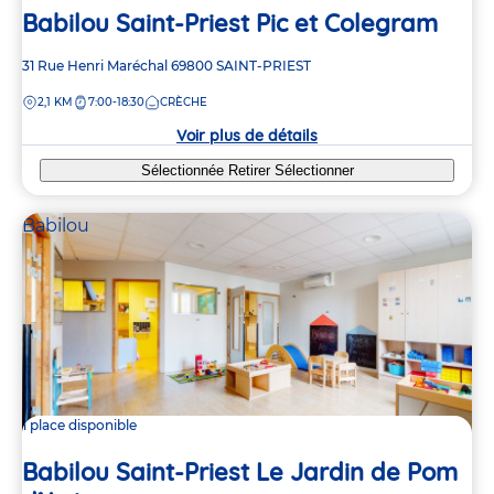
Babilou Saint-Priest Pic et Colegram
Adresse
31 Rue Henri Maréchal
69800
SAINT-PRIEST
de
DISTANCE
2,1 KM
7:00-18:30
CRÈCHE
la
crèche
Voir plus de détails
Sélectionnée
Retirer
Sélectionner
Babilou
1 place disponible
Babilou Saint-Priest Le Jardin de Pom