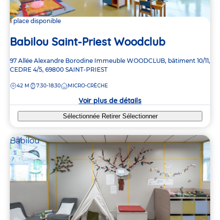
1 place disponible
Babilou Saint-Priest Woodclub
Adresse
97 Allée Alexandre Borodine
Immeuble WOODCLUB, bâtiment 10/11,
de
CEDRE 4/5,
69800
SAINT-PRIEST
la
DISTANCE
42 M
7:30-18:30
MICRO-CRÈCHE
crèche
Voir plus de détails
Sélectionnée
Retirer
Sélectionner
Babilou