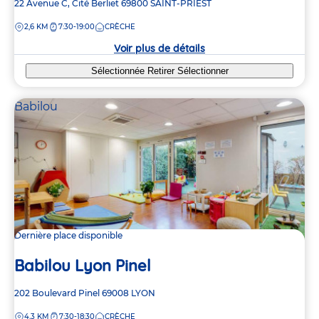
Adresse
22 Avenue C, Cité Berliet
69800
SAINT-PRIEST
de
DISTANCE
2,6 KM
7:30-19:00
CRÈCHE
la
crèche
Voir plus de détails
Sélectionnée
Retirer
Sélectionner
Babilou
Dernière place disponible
Babilou Lyon Pinel
Adresse
202 Boulevard Pinel
69008
LYON
de
DISTANCE
4,3 KM
7:30-18:30
CRÈCHE
la