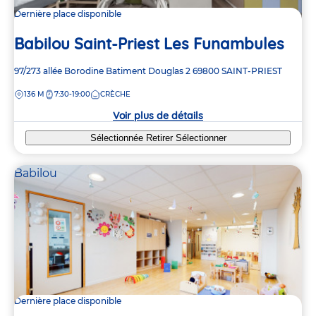
Dernière place disponible
Babilou Saint-Priest Les Funambules
Adresse
97/273 allée Borodine
Batiment Douglas 2
69800
SAINT-PRIEST
de
DISTANCE
136 M
7:30-19:00
CRÈCHE
la
crèche
Voir plus de détails
Sélectionnée
Retirer
Sélectionner
Babilou
Dernière place disponible