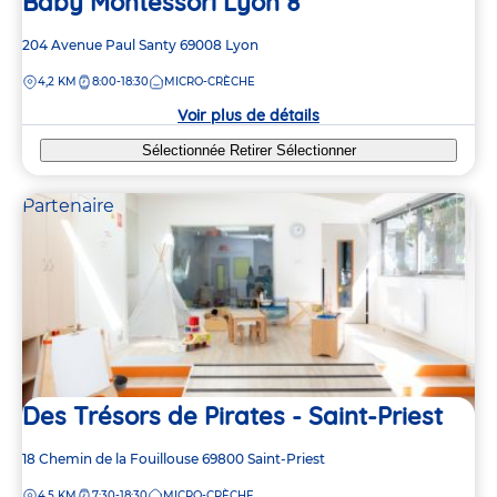
Baby Montessori Lyon 8
Adresse
204 Avenue Paul Santy
69008
Lyon
de
DISTANCE
4,2 KM
8:00-18:30
MICRO-CRÈCHE
la
crèche
Voir plus de détails
Sélectionnée
Retirer
Sélectionner
Partenaire
Des Trésors de Pirates - Saint-Priest
Adresse
18 Chemin de la Fouillouse
69800
Saint-Priest
de
DISTANCE
4,5 KM
7:30-18:30
MICRO-CRÈCHE