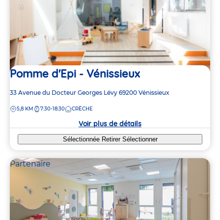
Pomme d'Epi - Vénissieux
Adresse
33 Avenue du Docteur Georges Lévy
69200
Vénissieux
de
DISTANCE
5,8 KM
7:30-18:30
CRÈCHE
la
crèche
Voir plus de détails
Sélectionnée
Retirer
Sélectionner
Partenaire