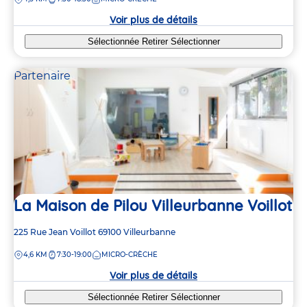
la
crèche
Voir plus de détails
Sélectionnée
Retirer
Sélectionner
Partenaire
La Maison de Pilou Villeurbanne Voillot
Adresse
225 Rue Jean Voillot
69100
Villeurbanne
de
DISTANCE
4,6 KM
7:30-19:00
MICRO-CRÈCHE
la
crèche
Voir plus de détails
Sélectionnée
Retirer
Sélectionner