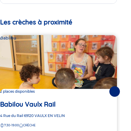
Les crèches à proximité
Babilou
Bab
2 places disponibles
Dern
Suivante
Babilou Vaulx Rail
Ba
Adresse
4 Rue du Rail
69120
VAULX EN VELIN
Adre
202 
de
de
7:30-19:00
CRÈCHE
7:
la
la