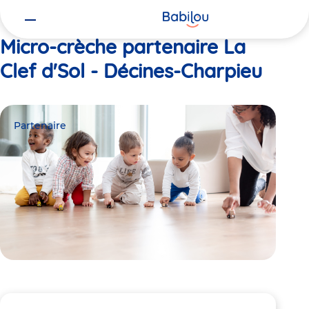
Vous
Accueil
La Clef d'Sol - Décines-Charpieu
êtes
ici
Micro-crèche partenaire La
Clef d'Sol - Décines-Charpieu
Partenaire