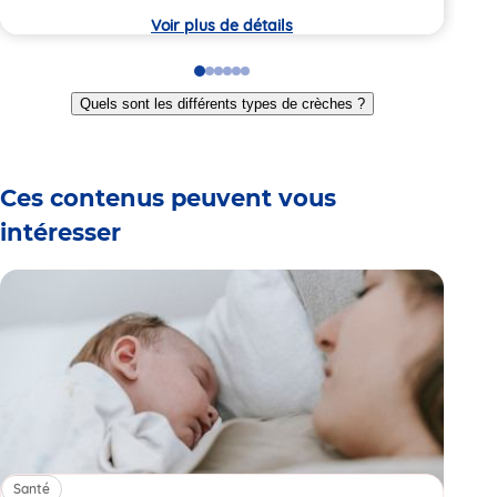
crèche
crèc
Voir plus de détails
Go
Go
Go
Go
Go
Go
to
to
to
to
to
to
Quels sont les différents types de crèches ?
slide
slide
slide
slide
slide
slide
1
2
3
4
5
6
Ces contenus peuvent vous
intéresser
Santé
Sa