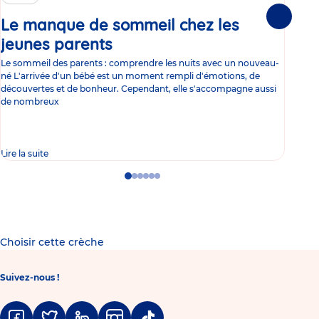
Le manque de sommeil chez les
Gr
Suivante
jeunes parents
Article
co
Le sommeil des parents : comprendre les nuits avec un nouveau-
Les 
né L'arrivée d'un bébé est un moment rempli d'émotions, de
les 
découvertes et de bonheur. Cependant, elle s'accompagne aussi
l'es
de nombreux
gast
Lire la suite
Lire 
Go
Go
Go
Go
Go
Go
to
to
to
to
to
to
slide
slide
slide
slide
slide
slide
1
2
3
4
5
6
Choisir cette crèche
Suivez-nous !