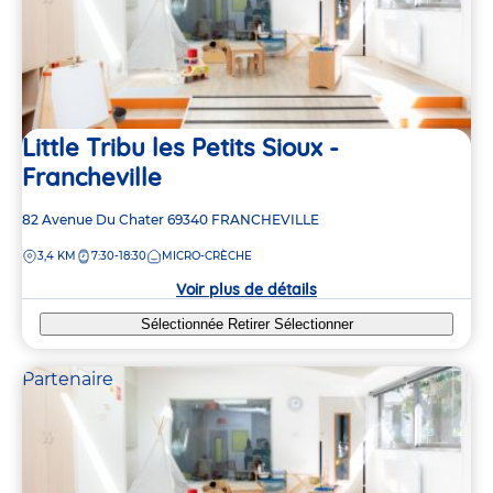
2
2
2
2
2
2
Little Tribu les Petits Sioux -
Francheville
Adresse
82 Avenue Du Chater
69340
FRANCHEVILLE
de
DISTANCE
3,4 KM
7:30-18:30
MICRO-CRÈCHE
la
crèche
Voir plus de détails
Sélectionnée
Retirer
Sélectionner
Partenaire