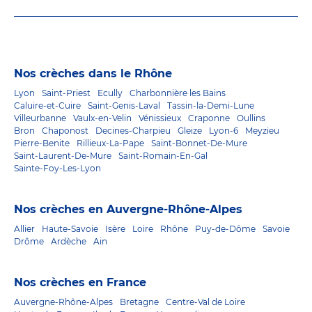
Nos crèches dans le Rhône
Lyon
Saint-Priest
Ecully
Charbonnière les Bains
Caluire-et-Cuire
Saint-Genis-Laval
Tassin-la-Demi-Lune
Villeurbanne
Vaulx-en-Velin
Vénissieux
Craponne
Oullins
Bron
Chaponost
Decines-Charpieu
Gleize
Lyon-6
Meyzieu
Pierre-Benite
Rillieux-La-Pape
Saint-Bonnet-De-Mure
Saint-Laurent-De-Mure
Saint-Romain-En-Gal
Sainte-Foy-Les-Lyon
Nos crèches en Auvergne-Rhône-Alpes
Allier
Haute-Savoie
Isère
Loire
Rhône
Puy-de-Dôme
Savoie
Drôme
Ardèche
Ain
Nos crèches en France
Auvergne-Rhône-Alpes
Bretagne
Centre-Val de Loire