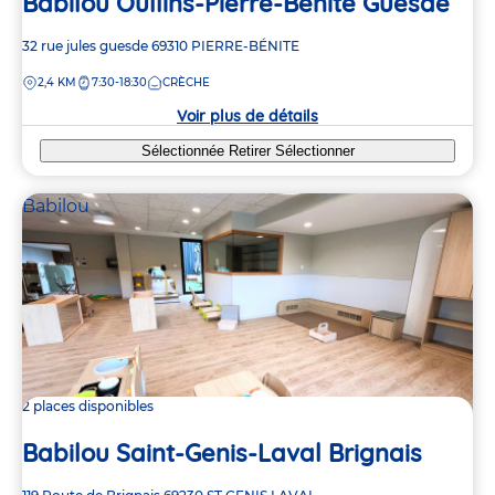
Babilou Oullins-Pierre-Bénite Guesde
Adresse
32 rue jules guesde
69310
PIERRE-BÉNITE
de
DISTANCE
2,4 KM
7:30-18:30
CRÈCHE
la
crèche
Voir plus de détails
Sélectionnée
Retirer
Sélectionner
Babilou
2 places disponibles
Babilou Saint-Genis-Laval Brignais