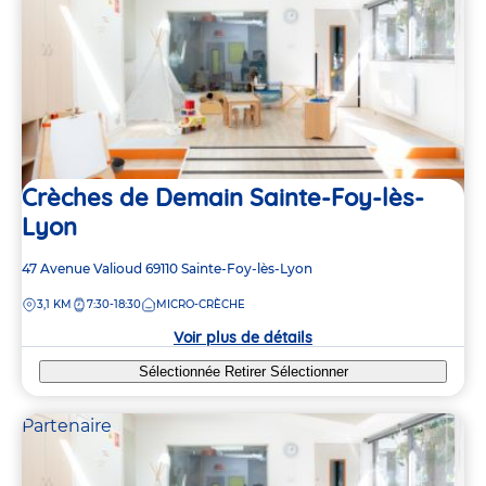
Crèches de Demain Sainte-Foy-lès-
Lyon
Adresse
47 Avenue Valioud
69110
Sainte-Foy-lès-Lyon
de
DISTANCE
3,1 KM
7:30-18:30
MICRO-CRÈCHE
la
2
2
2
2
crèche
Voir plus de détails
6
6
3
3
Sélectionnée
Retirer
Sélectionner
2
2
Partenaire
4
4
3
3