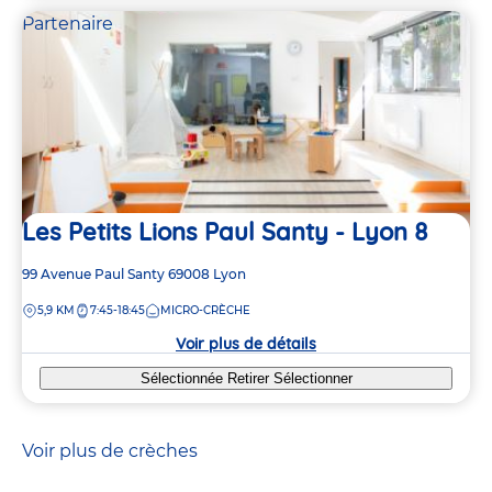
Partenaire
Les Petits Lions Paul Santy - Lyon 8
Adresse
99 Avenue Paul Santy
69008
Lyon
de
DISTANCE
5,9 KM
7:45-18:45
MICRO-CRÈCHE
la
crèche
Voir plus de détails
Sélectionnée
Retirer
Sélectionner
Voir plus de crèches