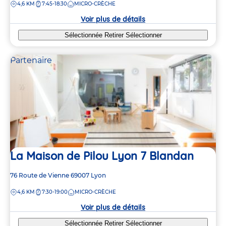
DISTANCE
4,6 KM
7:45-18:30
MICRO-CRÈCHE
la
crèche
Voir plus de détails
Sélectionnée
Retirer
Sélectionner
Partenaire
La Maison de Pilou Lyon 7 Blandan
Adresse
76 Route de Vienne
69007
Lyon
de
DISTANCE
4,6 KM
7:30-19:00
MICRO-CRÈCHE
la
crèche
Voir plus de détails
Sélectionnée
Retirer
Sélectionner