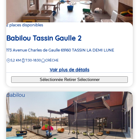
2 places disponibles
Babilou Tassin Gaulle 2
Adresse
173 Avenue Charles de Gaulle
69160
TASSIN LA DEMI LUNE
de
DISTANCE
5,2 KM
7:30-18:30
CRÈCHE
la
crèche
Voir plus de détails
Sélectionnée
Retirer
Sélectionner
Babilou