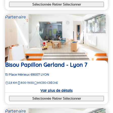
Sélectionnée
Retirer
Sélectionner
Partenaire
Bisou Papillon Gerland - Lyon 7
Adresse
15 Place Mérieux
69007
LYON
de
DISTANCE
2,8 KM
8:00-19:00
MICRO-CRÈCHE
la
crèche
Voir plus de détails
Sélectionnée
Retirer
Sélectionner
Partenaire