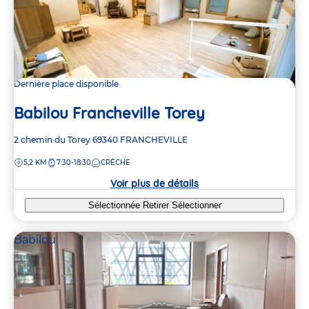
Dernière place disponible
Babilou Francheville Torey
Adresse
2 chemin du Torey
69340
FRANCHEVILLE
de
DISTANCE
5,2 KM
7:30-18:30
CRÈCHE
la
crèche
Voir plus de détails
Sélectionnée
Retirer
Sélectionner
Babilou