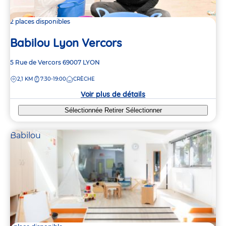
2 places disponibles
Babilou Lyon Vercors
Adresse
5 Rue de Vercors
69007
LYON
de
DISTANCE
2,1 KM
7:30-19:00
CRÈCHE
la
crèche
Voir plus de détails
Sélectionnée
Retirer
Sélectionner
Babilou