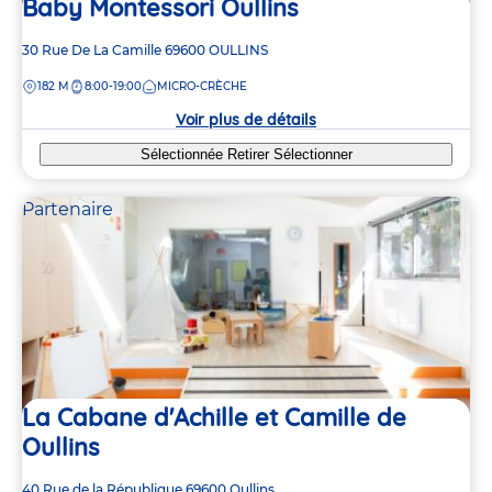
Baby Montessori Oullins
Adresse
30 Rue De La Camille
69600
OULLINS
de
DISTANCE
182 M
8:00-19:00
MICRO-CRÈCHE
la
crèche
Voir plus de détails
Sélectionnée
Retirer
Sélectionner
Partenaire
La Cabane d'Achille et Camille de
Oullins
Adresse
40 Rue de la République
69600
Oullins