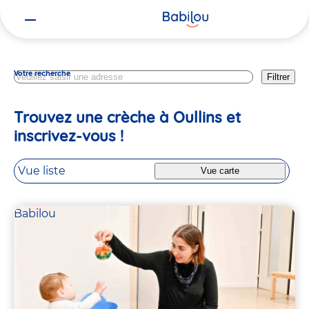
Vous
Rhone
êtes
ici
Votre recherche
Filtrer
Trouvez une crèche à Oullins et
inscrivez-vous !
Vue liste
Vue carte
Babilou