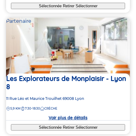
Sélectionnée
Retirer
Sélectionner
Partenaire
Les Explorateurs de Monplaisir - Lyon
8
Adresse
11 Rue Léo et Maurice Trouilhet
69008
Lyon
de
DISTANCE
5,9 KM
7:30-18:30
CRÈCHE
la
crèche
Voir plus de détails
Sélectionnée
Retirer
Sélectionner