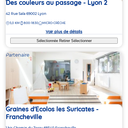
Des couleurs au passage - Lyon 2
Adresse
42 Rue Sala
69002
Lyon
de
DISTANCE
5,0 KM
8:00-18:30
MICRO-CRÈCHE
la
crèche
Voir plus de détails
Sélectionnée
Retirer
Sélectionner
Partenaire
Graines d'Ecolos les Suricates -
Francheville
Adresse
1 bis Chemin du Torey
69340
Francheville