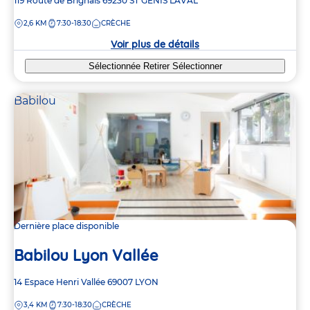
Adresse
119 Route de Brignais
69230
ST GENIS LAVAL
de
DISTANCE
2,6 KM
7:30-18:30
CRÈCHE
la
crèche
Voir plus de détails
Sélectionnée
Retirer
Sélectionner
Babilou
Dernière place disponible
Babilou Lyon Vallée
Adresse
14 Espace Henri Vallée
69007
LYON
de
DISTANCE
3,4 KM
7:30-18:30
CRÈCHE
la