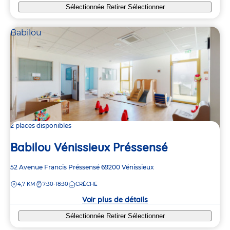
Sélectionnée
Retirer
Sélectionner
Babilou
2 places disponibles
Babilou Vénissieux Préssensé
Adresse
52 Avenue Francis Préssensé
69200
Vénissieux
de
DISTANCE
4,7 KM
7:30-18:30
CRÈCHE
la
crèche
Voir plus de détails
Sélectionnée
Retirer
Sélectionner