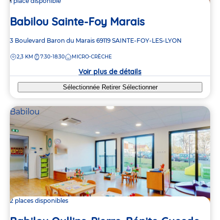
1 place disponible
Babilou Sainte-Foy Marais
Adresse
3 Boulevard Baron du Marais
69119
SAINTE-FOY-LES-LYON
de
DISTANCE
2,3 KM
7:30-18:30
MICRO-CRÈCHE
la
crèche
Voir plus de détails
Sélectionnée
Retirer
Sélectionner
Babilou
2 places disponibles