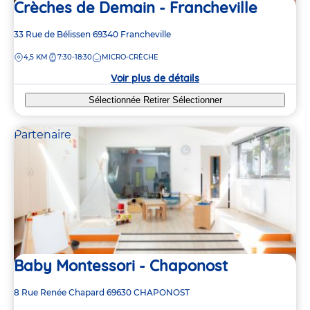
Crèches de Demain - Francheville
Adresse
33 Rue de Bélissen
69340
Francheville
de
DISTANCE
4,5 KM
7:30-18:30
MICRO-CRÈCHE
la
crèche
Voir plus de détails
Sélectionnée
Retirer
Sélectionner
Partenaire
Baby Montessori - Chaponost
Adresse
8 Rue Renée Chapard
69630
CHAPONOST
de