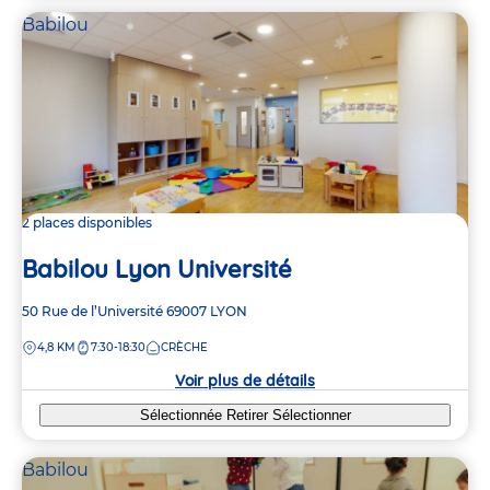
Babilou
2 places disponibles
Babilou Lyon Université
Adresse
50 Rue de l’Université
69007
LYON
de
DISTANCE
4,8 KM
7:30-18:30
CRÈCHE
la
crèche
Voir plus de détails
Sélectionnée
Retirer
Sélectionner
Babilou