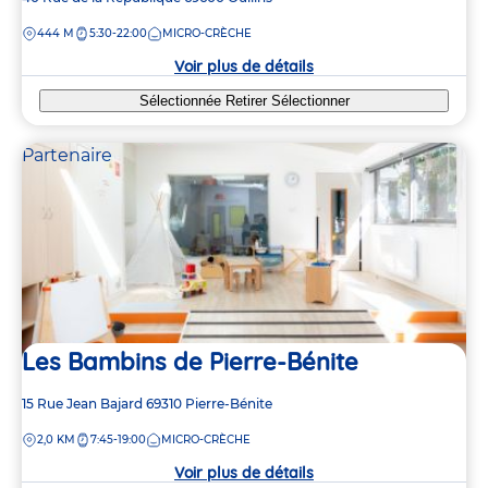
de
DISTANCE
444 M
5:30-22:00
MICRO-CRÈCHE
la
crèche
Voir plus de détails
Sélectionnée
Retirer
Sélectionner
Partenaire
Les Bambins de Pierre-Bénite
Adresse
15 Rue Jean Bajard
69310
Pierre-Bénite
de
DISTANCE
2,0 KM
7:45-19:00
MICRO-CRÈCHE
la
crèche
Voir plus de détails