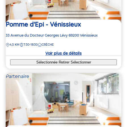
Pomme d'Epi - Vénissieux
Adresse
33 Avenue du Docteur Georges Lévy
69200
Vénissieux
de
DISTANCE
4,5 KM
7:30-18:30
CRÈCHE
la
crèche
Voir plus de détails
Sélectionnée
Retirer
Sélectionner
Partenaire