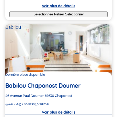
crèche
Voir plus de détails
Sélectionnée
Retirer
Sélectionner
Babilou
Dernière place disponible
Babilou Chaponost Doumer
Adresse
46 Avenue Paul Doumer
69630
Chaponost
de
DISTANCE
4,6 KM
7:30-18:30
CRÈCHE
la
crèche
Voir plus de détails