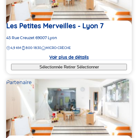
Les Petites Merveilles - Lyon 7
Adresse
45 Rue Creuzet
69007
Lyon
de
DISTANCE
4,9 KM
8:00-18:30
MICRO-CRÈCHE
la
crèche
Voir plus de détails
Sélectionnée
Retirer
Sélectionner
Partenaire