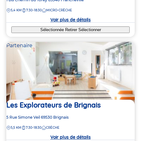
de
DISTANCE
5,4 KM
7:30-18:30
MICRO-CRÈCHE
la
crèche
Voir plus de détails
Sélectionnée
Retirer
Sélectionner
Partenaire
Les Explorateurs de Brignais
Adresse
5 Rue Simone Veil
69530
Brignais
de
DISTANCE
5,5 KM
7:30-18:30
CRÈCHE
la
crèche
Voir plus de détails