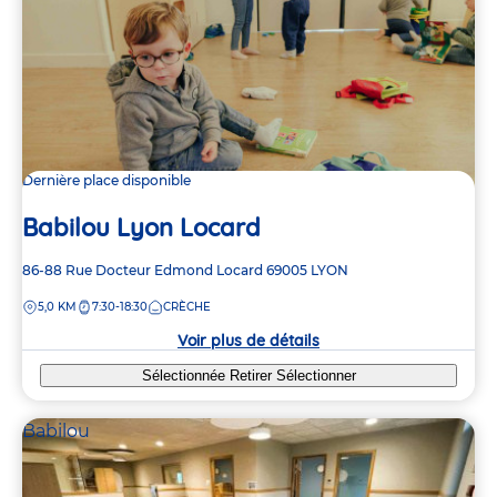
Dernière place disponible
Babilou Lyon Locard
Adresse
86-88 Rue Docteur Edmond Locard
69005
LYON
de
DISTANCE
5,0 KM
7:30-18:30
CRÈCHE
la
crèche
Voir plus de détails
Sélectionnée
Retirer
Sélectionner
Babilou