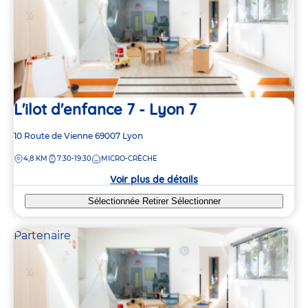
L'ilot d'enfance 7 - Lyon 7
Adresse
10 Route de Vienne
69007
Lyon
de
DISTANCE
4,8 KM
7:30-19:30
MICRO-CRÈCHE
la
crèche
Voir plus de détails
Sélectionnée
Retirer
Sélectionner
Partenaire