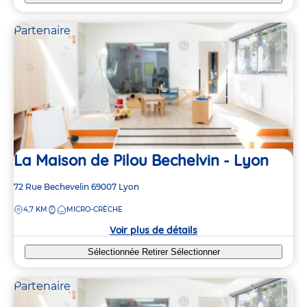
Partenaire
La Maison de Pilou Bechelvin - Lyon
Adresse
72 Rue Bechevelin
69007
Lyon
de
DISTANCE
4,7 KM
MICRO-CRÈCHE
la
crèche
Voir plus de détails
Sélectionnée
Retirer
Sélectionner
Partenaire