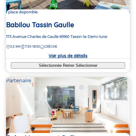
1 place disponible
Babilou Tassin Gaulle
Adresse
173 Avenue Charles de Gaulle
69160
Tassin-la-Demi-lune
de
DISTANCE
5,3 KM
7:30-18:30
CRÈCHE
la
crèche
Voir plus de détails
Sélectionnée
Retirer
Sélectionner
Partenaire