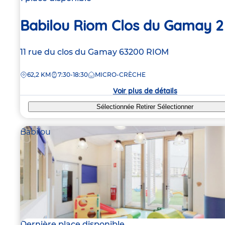
Babilou Riom Clos du Gamay 2
Adresse
11 rue du clos du Gamay
63200
RIOM
de
DISTANCE
62,2 KM
7:30-18:30
MICRO-CRÈCHE
la
crèche
Voir plus de détails
Sélectionnée
Retirer
Sélectionner
Babilou
Dernière place disponible