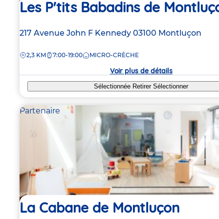
Les P'tits Babadins de Montluç
Adresse
217 Avenue John F Kennedy
03100
Montluçon
de
DISTANCE
2,3 KM
7:00-19:00
MICRO-CRÈCHE
la
crèche
Voir plus de détails
Sélectionnée
Retirer
Sélectionner
Partenaire
La Cabane de Montluçon