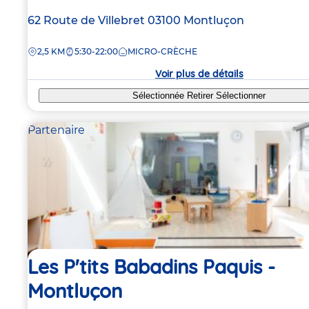
Adresse
62 Route de Villebret
03100
Montluçon
de
DISTANCE
2,5 KM
5:30-22:00
MICRO-CRÈCHE
la
crèche
Voir plus de détails
Sélectionnée
Retirer
Sélectionner
Partenaire
Les P'tits Babadins Paquis -
Montluçon