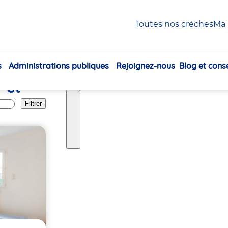
Toutes nos crèches
Ma 
s
Administrations publiques
Rejoignez-nous
Blog et conse
Navigation
r et
principale
Filtrer