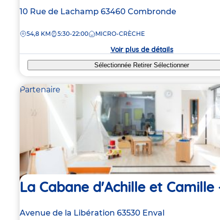
Adresse
10 Rue de Lachamp
63460
Combronde
de
DISTANCE
54,8 KM
5:30-22:00
MICRO-CRÈCHE
la
crèche
Voir plus de détails
Sélectionnée
Retirer
Sélectionner
Partenaire
La Cabane d'Achille et Camille 
Adresse
Avenue de la Libération
63530
Enval