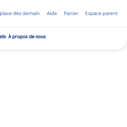
place dès demain
Aide
Panier
crèche(s)
Espace parent
sélectionnée(s)
ils
À propos de nous
30
30