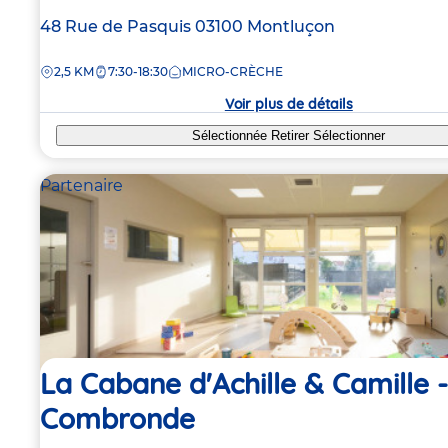
Adresse
48 Rue de Pasquis
03100
Montluçon
de
DISTANCE
2,5 KM
7:30-18:30
MICRO-CRÈCHE
la
crèche
Voir plus de détails
Sélectionnée
Retirer
Sélectionner
Partenaire
La Cabane d'Achille & Camille -
Combronde