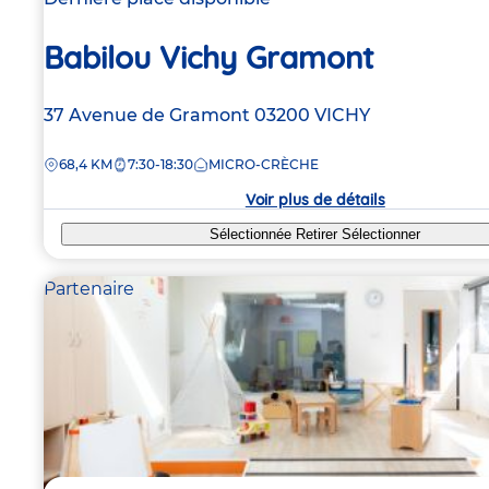
Babilou Vichy Gramont
Adresse
37 Avenue de Gramont
03200
VICHY
de
DISTANCE
68,4 KM
7:30-18:30
MICRO-CRÈCHE
la
crèche
Voir plus de détails
Sélectionnée
Retirer
Sélectionner
Partenaire