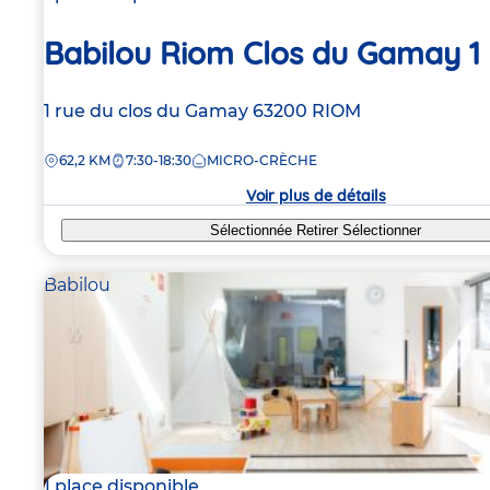
Babilou Riom Clos du Gamay 1
Adresse
1 rue du clos du Gamay
63200
RIOM
de
DISTANCE
62,2 KM
7:30-18:30
MICRO-CRÈCHE
la
crèche
Voir plus de détails
Sélectionnée
Retirer
Sélectionner
Babilou
1 place disponible