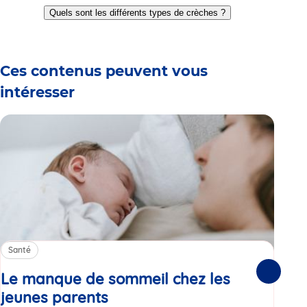
to
to
to
to
to
to
to
Quels sont les différents types de crèches ?
slide
slide
slide
slide
slide
slide
slide
1
2
3
4
5
6
7
Ces contenus peuvent vous
intéresser
Santé
Sa
Le manque de sommeil chez les
Gr
Suivante
jeunes parents
Article
co