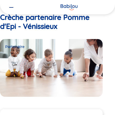
Vous
Accueil
Pomme d'Epi - Vénissieux
êtes
ici
Crèche partenaire Pomme
d'Epi - Vénissieux
Partenaire