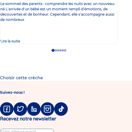
Le sommeil des parents : comprendre les nuits avec un nouveau-
Les 
né L'arrivée d'un bébé est un moment rempli d'émotions, de
les 
découvertes et de bonheur. Cependant, elle s'accompagne aussi
l'es
de nombreux
gast
Lire la suite
Lire 
Go
Go
Go
Go
Go
Go
to
to
to
to
to
to
slide
slide
slide
slide
slide
slide
1
2
3
4
5
6
Choisir cette crèche
Suivez-nous !
Facebook
Twitter
Linkedin
Instagram
Tiktok
Recevez notre newsletter