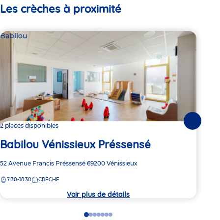
Les crèches à proximité
Babilou
Bab
Suivante
2 places disponibles
Dern
Babilou Vénissieux Préssensé
Ba
Adresse
52 Avenue Francis Préssensé
69200
Vénissieux
Adre
14 E
de
de
7:30-18:30
CRÈCHE
7:
la
la
crèche
crèc
Voir plus de détails
Go
Go
Go
Go
Go
Go
Go