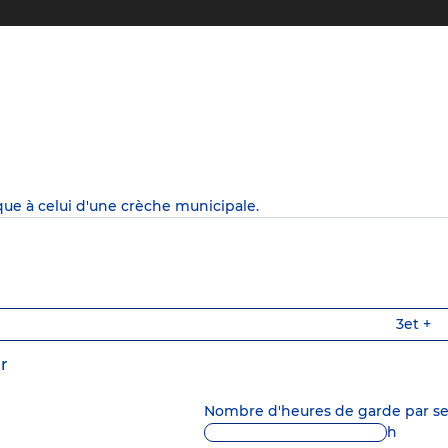
que à celui d'une crèche municipale.
3
et +
r
Nombre d'heures de garde par 
h