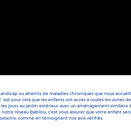
andicap ou atteints de maladies chroniques que nous accueillo
st pour cela que les enfants ont accès à toutes les zones de je
es jours au jardin extérieur avec un aménagement similaire à l
re notre réseau Babilou, c’est vous assurer que votre enfant
s besoins, comme en témoignent nos avis vérifiés.