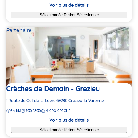
crèche
Voir plus de détails
Sélectionnée
Retirer
Sélectionner
Partenaire
Crèches de Demain - Grezieu
Adresse
1 Route du Col-de-la-Luere
69290
Grézieu-la-Varenne
de
DISTANCE
6,4 KM
7:30-18:30
MICRO-CRÈCHE
la
crèche
Voir plus de détails
Sélectionnée
Retirer
Sélectionner