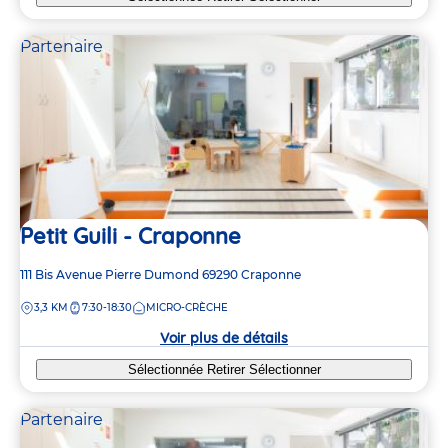
3
3
Partenaire
2
2
3
3
6
6
2
2
Petit Guili - Craponne
Adresse
111 Bis Avenue Pierre Dumond
69290
Craponne
de
2
2
DISTANCE
3,3 KM
7:30-18:30
MICRO-CRÈCHE
la
crèche
Voir plus de détails
Sélectionnée
Retirer
Sélectionner
Partenaire