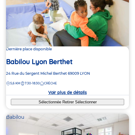
Dernière place disponible
Babilou Lyon Berthet
Adresse
24 Rue du Sergent Michel Berthet
69009
LYON
de
DISTANCE
5,6 KM
7:30-18:30
CRÈCHE
la
crèche
Voir plus de détails
Sélectionnée
Retirer
Sélectionner
Babilou