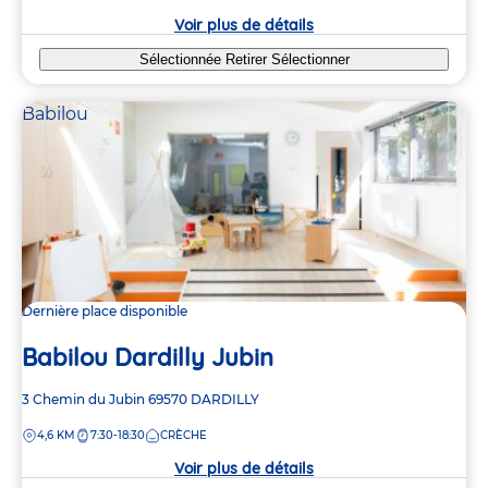
crèche
Voir plus de détails
Sélectionnée
Retirer
Sélectionner
Babilou
Dernière place disponible
Babilou Dardilly Jubin
Adresse
3 Chemin du Jubin
69570
DARDILLY
de
DISTANCE
4,6 KM
7:30-18:30
CRÈCHE
la
crèche
Voir plus de détails