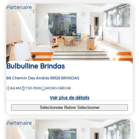
Partenaire
Bulbulline Brindas
Adresse
88 Chemin Des Andrès
69126
BRINDAS
de
DISTANCE
6,6 KM
7:30-19:00
MICRO-CRÈCHE
la
crèche
Voir plus de détails
Sélectionnée
Retirer
Sélectionner
Partenaire