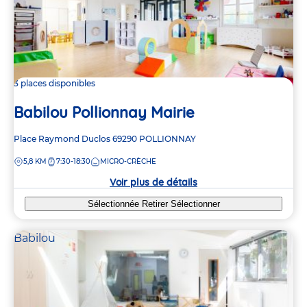
3 places disponibles
Babilou Pollionnay Mairie
Adresse
Place Raymond Duclos
69290
POLLIONNAY
de
DISTANCE
5,8 KM
7:30-18:30
MICRO-CRÈCHE
la
crèche
Voir plus de détails
Sélectionnée
Retirer
Sélectionner
Babilou