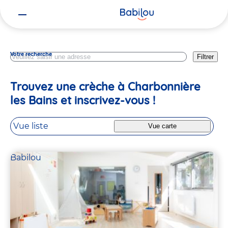
Vous
Rhone
êtes
ici
Votre recherche
Filtrer
Trouvez une crèche à Charbonnière
les Bains et inscrivez-vous !​
Vue liste
Vue carte
Babilou