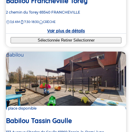
Babilou Francheville Torey
Adresse
2 chemin du Torey
69340
FRANCHEVILLE
de
DISTANCE
3,6 KM
7:30-18:30
CRÈCHE
la
crèche
Voir plus de détails
Sélectionnée
Retirer
Sélectionner
Babilou
1 place disponible
Babilou Tassin Gaulle