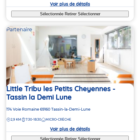
crèche
Voir plus de détails
Sélectionnée
Retirer
Sélectionner
Partenaire
Little Tribu les Petits Cheyennes -
Tassin la Demi Lune
Adresse
174 Voie Romaine
69160
Tassin-la-Demi-Lune
2
2
de
DISTANCE
2,9 KM
7:30-18:30
MICRO-CRÈCHE
la
crèche
Voir plus de détails
Sélectionnée
Retirer
Sélectionner