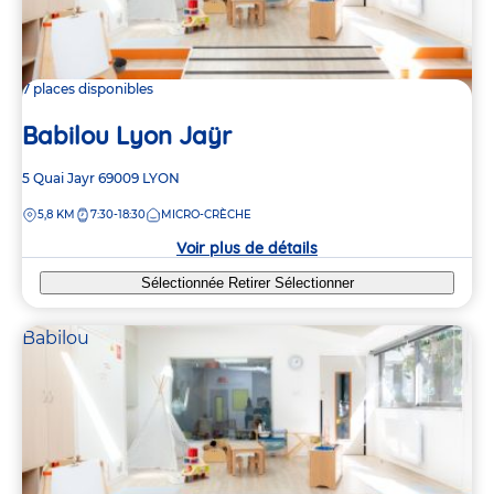
7 places disponibles
Babilou Lyon Jaÿr
Adresse
5 Quai Jayr
69009
LYON
de
DISTANCE
5,8 KM
7:30-18:30
MICRO-CRÈCHE
la
crèche
Voir plus de détails
Sélectionnée
Retirer
Sélectionner
Babilou