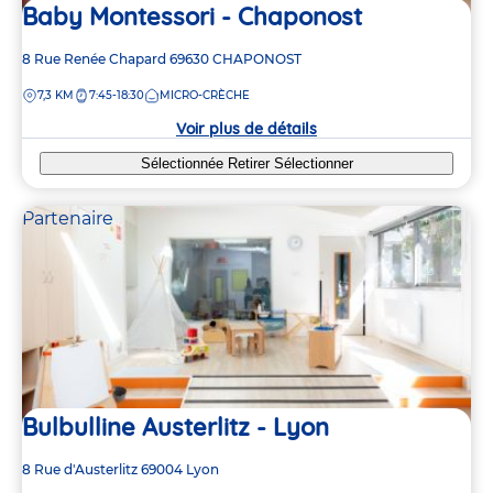
Baby Montessori - Chaponost
Adresse
8 Rue Renée Chapard
69630
CHAPONOST
de
DISTANCE
7,3 KM
7:45-18:30
MICRO-CRÈCHE
la
crèche
Voir plus de détails
Sélectionnée
Retirer
Sélectionner
Partenaire
Bulbulline Austerlitz - Lyon
Adresse
8 Rue d'Austerlitz
69004
Lyon
de