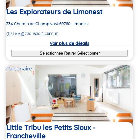
Les Explorateurs de Limonest
Adresse
334 Chemin de Champivost
69760
Limonest
de
DISTANCE
5,1 KM
7:30-18:30
CRÈCHE
la
crèche
Voir plus de détails
Sélectionnée
Retirer
Sélectionner
Partenaire
Little Tribu les Petits Sioux -
Francheville