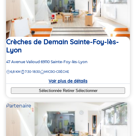
Crèches de Demain Sainte-Foy-lès-
Lyon
Adresse
47 Avenue Valioud
69110
Sainte-Foy-lès-Lyon
de
DISTANCE
6,8 KM
7:30-18:30
MICRO-CRÈCHE
la
crèche
Voir plus de détails
Sélectionnée
Retirer
Sélectionner
Partenaire