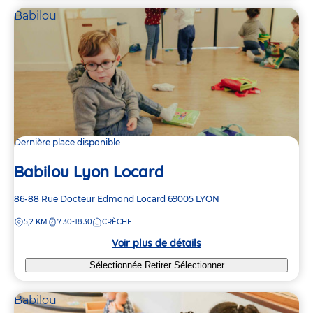
Babilou
Dernière place disponible
Babilou Lyon Locard
Adresse
86-88 Rue Docteur Edmond Locard
69005
LYON
de
DISTANCE
5,2 KM
7:30-18:30
CRÈCHE
la
crèche
Voir plus de détails
Sélectionnée
Retirer
Sélectionner
Babilou