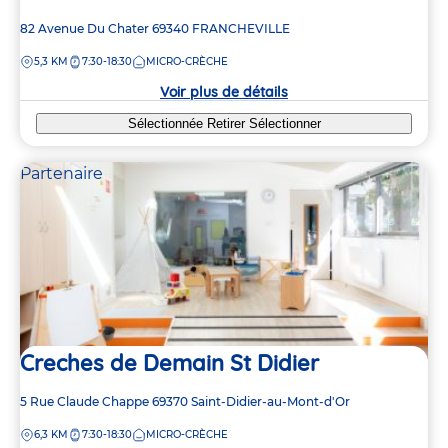
Adresse
82 Avenue Du Chater
69340
FRANCHEVILLE
de
DISTANCE
5,3 KM
7:30-18:30
MICRO-CRÈCHE
la
crèche
Voir plus de détails
Sélectionnée
Retirer
Sélectionner
Partenaire
Creches de Demain St Didier
Adresse
5 Rue Claude Chappe
69370
Saint-Didier-au-Mont-d'Or
de
DISTANCE
6,3 KM
7:30-18:30
MICRO-CRÈCHE
la