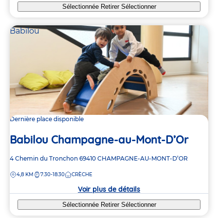
Sélectionnée
Retirer
Sélectionner
Babilou
Dernière place disponible
Babilou Champagne-au-Mont-D’Or
Adresse
4 Chemin du Tronchon
69410
CHAMPAGNE-AU-MONT-D’OR
de
DISTANCE
4,8 KM
7:30-18:30
CRÈCHE
la
crèche
Voir plus de détails
Sélectionnée
Retirer
Sélectionner