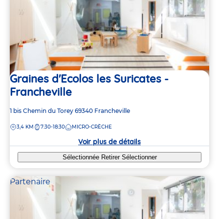
Graines d'Ecolos les Suricates -
Francheville
Adresse
1 bis Chemin du Torey
69340
Francheville
de
DISTANCE
3,4 KM
7:30-18:30
MICRO-CRÈCHE
la
crèche
Voir plus de détails
Sélectionnée
Retirer
Sélectionner
Partenaire