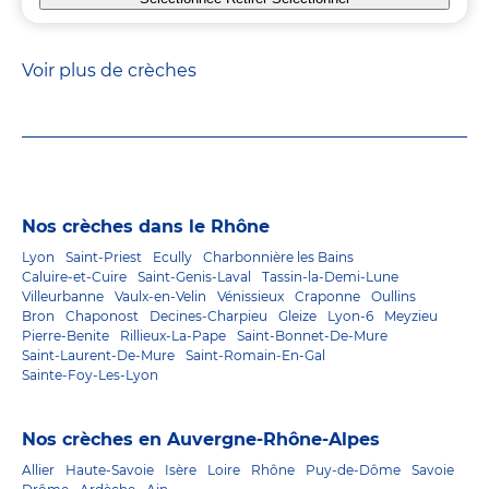
Voir plus de crèches
Nos crèches dans le Rhône
Lyon
Saint-Priest
Ecully
Charbonnière les Bains
Caluire-et-Cuire
Saint-Genis-Laval
Tassin-la-Demi-Lune
Villeurbanne
Vaulx-en-Velin
Vénissieux
Craponne
Oullins
Bron
Chaponost
Decines-Charpieu
Gleize
Lyon-6
Meyzieu
Pierre-Benite
Rillieux-La-Pape
Saint-Bonnet-De-Mure
Saint-Laurent-De-Mure
Saint-Romain-En-Gal
Sainte-Foy-Les-Lyon
Nos crèches en Auvergne-Rhône-Alpes
Allier
Haute-Savoie
Isère
Loire
Rhône
Puy-de-Dôme
Savoie