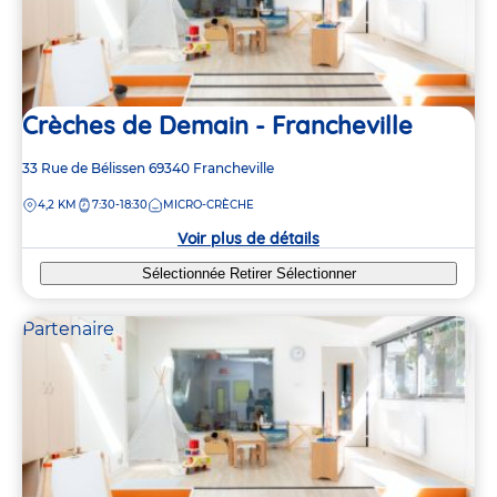
Crèches de Demain - Francheville
Adresse
33 Rue de Bélissen
69340
Francheville
de
DISTANCE
4,2 KM
7:30-18:30
MICRO-CRÈCHE
la
crèche
Voir plus de détails
Sélectionnée
Retirer
Sélectionner
Partenaire