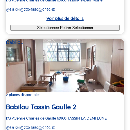
Adresse
173 Avenue Charles de Gaulle
69160
Tassin-la-Demi-lune
de
DISTANCE
3,8 KM
7:30-18:30
CRÈCHE
la
crèche
Voir plus de détails
Sélectionnée
Retirer
Sélectionner
Babilou
2 places disponibles
Babilou Tassin Gaulle 2
Adresse
173 Avenue Charles de Gaulle
69160
TASSIN LA DEMI LUNE
de
DISTANCE
3,9 KM
7:30-18:30
CRÈCHE
la