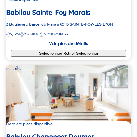
Babilou Sainte-Foy Marais
Adresse
3 Boulevard Baron du Marais
69119
SAINTE-FOY-LES-LYON
de
DISTANCE
7,1 KM
7:30-18:30
MICRO-CRÈCHE
la
crèche
Voir plus de détails
Sélectionnée
Retirer
Sélectionner
Babilou
Dernière place disponible
Babilou Chaponost Doumer