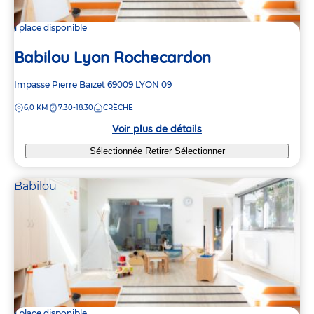
1 place disponible
Babilou Lyon Rochecardon
Adresse
Impasse Pierre Baizet
69009
LYON 09
de
DISTANCE
6,0 KM
7:30-18:30
CRÈCHE
la
crèche
Voir plus de détails
Sélectionnée
Retirer
Sélectionner
Babilou
1 place disponible