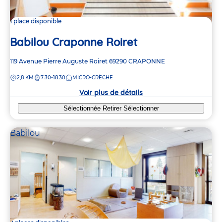
1 place disponible
Babilou Craponne Roiret
Adresse
119 Avenue Pierre Auguste Roiret
69290
CRAPONNE
de
DISTANCE
2,8 KM
7:30-18:30
MICRO-CRÈCHE
la
crèche
Voir plus de détails
Sélectionnée
Retirer
Sélectionner
Babilou