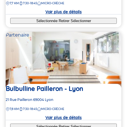
DISTANCE
7,7 KM
7:30-18:45
MICRO-CRÈCHE
la
crèche
Voir plus de détails
Sélectionnée
Retirer
Sélectionner
Partenaire
Bulbulline Pailleron - Lyon
Adresse
21 Rue Pailleron
69004
Lyon
de
DISTANCE
7,8 KM
7:30-18:45
MICRO-CRÈCHE
la
crèche
Voir plus de détails
Sélectionnée
Retirer
Sélectionner