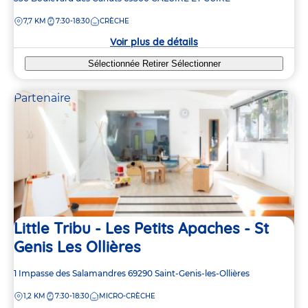
de
DISTANCE
7,7 KM
7:30-18:30
CRÈCHE
la
crèche
Voir plus de détails
Sélectionnée
Retirer
Sélectionner
Partenaire
Little Tribu - Les Petits Apaches - St
Genis Les Ollières
Adresse
1 Impasse des Salamandres
69290
Saint-Genis-les-Ollières
de
DISTANCE
1,2 KM
7:30-18:30
MICRO-CRÈCHE
la