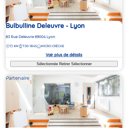
Bulbulline Deleuvre - Lyon
Adresse
83 Rue Deleuvre
69004
Lyon
de
DISTANCE
7,1 KM
7:30-18:45
MICRO-CRÈCHE
la
crèche
Voir plus de détails
Sélectionnée
Retirer
Sélectionner
Partenaire