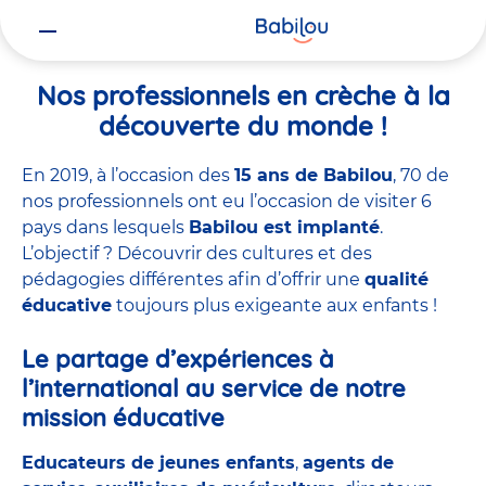
Vous
Accueil
Nos professionnels en crèche à la découverte du monde !
êtes
ici
Nos professionnels en crèche à la
découverte du monde !
En 2019, à l’occasion des
15 ans de Babilou
, 70 de
nos professionnels ont eu l’occasion de visiter 6
pays dans lesquels
Babilou est implanté
.
L’objectif ? Découvrir des cultures et des
pédagogies différentes afin d’offrir une
qualité
éducative
toujours plus exigeante aux enfants !
Le partage d’expériences à
l’international au service de notre
mission éducative
Educateurs de jeunes enfants
,
agents de