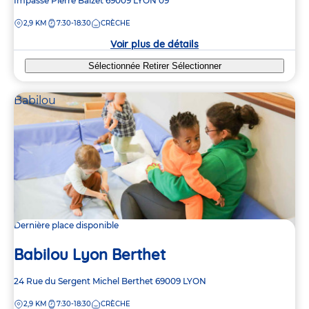
Adresse
Impasse Pierre Baizet
69009
LYON 09
de
DISTANCE
2,9 KM
7:30-18:30
CRÈCHE
la
crèche
Voir plus de détails
Sélectionnée
Retirer
Sélectionner
Babilou
Dernière place disponible
Babilou Lyon Berthet
Adresse
24 Rue du Sergent Michel Berthet
69009
LYON
de
DISTANCE
2,9 KM
7:30-18:30
CRÈCHE
la