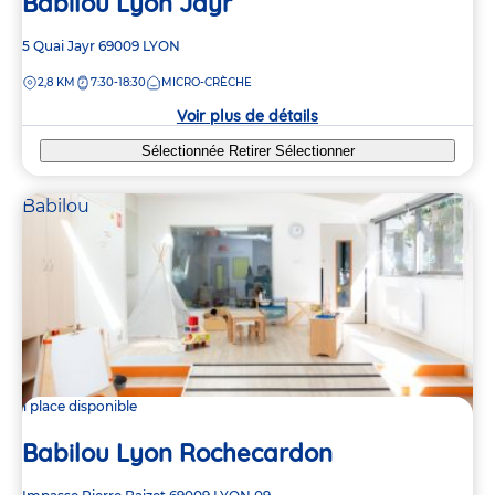
Babilou Lyon Jaÿr
Adresse
5 Quai Jayr
69009
LYON
de
DISTANCE
2,8 KM
7:30-18:30
MICRO-CRÈCHE
la
crèche
Voir plus de détails
Sélectionnée
Retirer
Sélectionner
Babilou
1 place disponible
Babilou Lyon Rochecardon