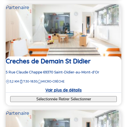
Partenaire
5
5
3
3
3
3
4
4
5
5
Creches de Demain St Didier
2
2
Adresse
5 Rue Claude Chappe
69370
Saint-Didier-au-Mont-d'Or
de
DISTANCE
3,2 KM
7:30-18:30
MICRO-CRÈCHE
la
crèche
Voir plus de détails
Sélectionnée
Retirer
Sélectionner
Partenaire