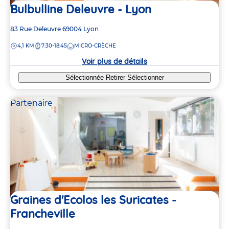
Bulbulline Deleuvre - Lyon
Adresse
83 Rue Deleuvre
69004
Lyon
de
DISTANCE
4,1 KM
7:30-18:45
MICRO-CRÈCHE
la
crèche
Voir plus de détails
Sélectionnée
Retirer
Sélectionner
Partenaire
Graines d'Ecolos les Suricates -
Francheville