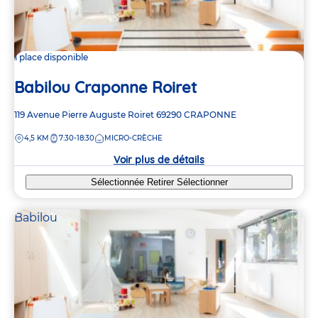
1 place disponible
Babilou Craponne Roiret
Adresse
119 Avenue Pierre Auguste Roiret
69290
CRAPONNE
de
DISTANCE
4,5 KM
7:30-18:30
MICRO-CRÈCHE
la
crèche
Voir plus de détails
Sélectionnée
Retirer
Sélectionner
Babilou