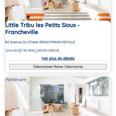
Little Tribu les Petits Sioux -
Francheville
Adresse
82 Avenue Du Chater
69340
FRANCHEVILLE
de
DISTANCE
5,4 KM
7:30-18:30
MICRO-CRÈCHE
la
crèche
Voir plus de détails
Sélectionnée
Retirer
Sélectionner
Partenaire