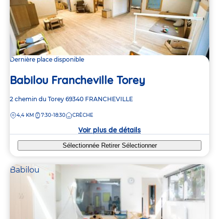
Dernière place disponible
Babilou Francheville Torey
Adresse
2 chemin du Torey
69340
FRANCHEVILLE
de
DISTANCE
4,4 KM
7:30-18:30
CRÈCHE
la
crèche
Voir plus de détails
Sélectionnée
Retirer
Sélectionner
Babilou