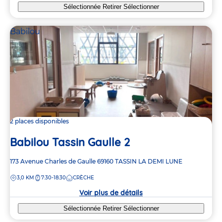
Sélectionnée
Retirer
Sélectionner
Babilou
2 places disponibles
Babilou Tassin Gaulle 2
Adresse
173 Avenue Charles de Gaulle
69160
TASSIN LA DEMI LUNE
de
DISTANCE
3,0 KM
7:30-18:30
CRÈCHE
la
crèche
Voir plus de détails
Sélectionnée
Retirer
Sélectionner