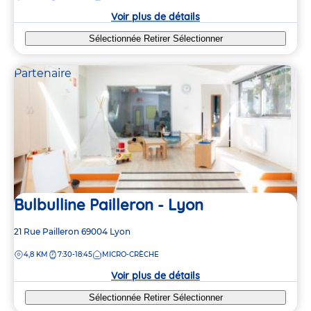
crèche
Voir plus de détails
Sélectionnée
Retirer
Sélectionner
Partenaire
Bulbulline Pailleron - Lyon
Adresse
21 Rue Pailleron
69004
Lyon
de
DISTANCE
4,8 KM
7:30-18:45
MICRO-CRÈCHE
la
crèche
Voir plus de détails
Sélectionnée
Retirer
Sélectionner