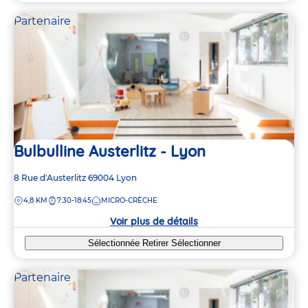
Partenaire
Bulbulline Austerlitz - Lyon
Adresse
8 Rue d'Austerlitz
69004
Lyon
de
DISTANCE
4,8 KM
7:30-18:45
MICRO-CRÈCHE
la
crèche
Voir plus de détails
Sélectionnée
Retirer
Sélectionner
Partenaire