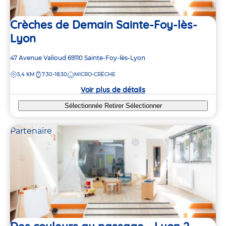
Crèches de Demain Sainte-Foy-lès-
Lyon
Adresse
47 Avenue Valioud
69110
Sainte-Foy-lès-Lyon
de
DISTANCE
5,4 KM
7:30-18:30
MICRO-CRÈCHE
la
crèche
Voir plus de détails
Sélectionnée
Retirer
Sélectionner
Partenaire