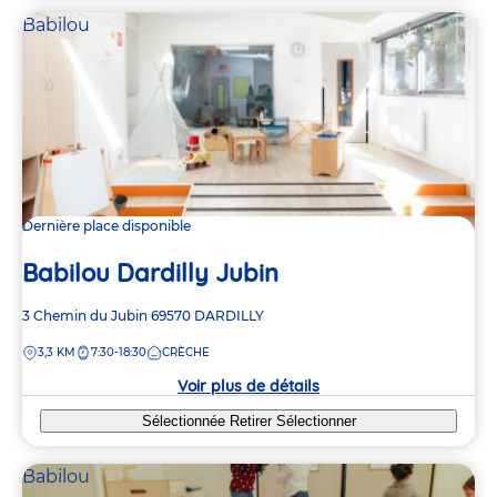
Babilou
Dernière place disponible
Babilou Dardilly Jubin
Adresse
3 Chemin du Jubin
69570
DARDILLY
de
DISTANCE
3,3 KM
7:30-18:30
CRÈCHE
la
crèche
Voir plus de détails
Sélectionnée
Retirer
Sélectionner
Babilou