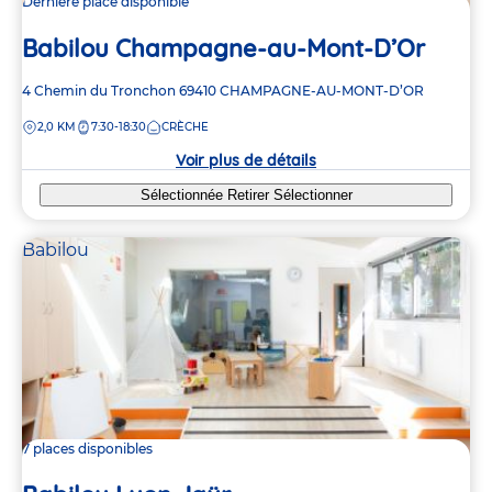
Dernière place disponible
Babilou Champagne-au-Mont-D’Or
Adresse
4 Chemin du Tronchon
69410
CHAMPAGNE-AU-MONT-D’OR
de
DISTANCE
2,0 KM
7:30-18:30
CRÈCHE
la
crèche
Voir plus de détails
Sélectionnée
Retirer
Sélectionner
Babilou
7 places disponibles