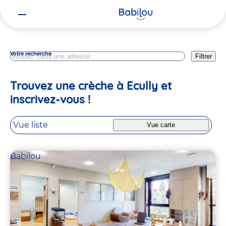
Vous
Rhone
êtes
ici
Votre recherche
Filtrer
Trouvez une crèche à Ecully et
inscrivez-vous !
Vue liste
Vue carte
Babilou