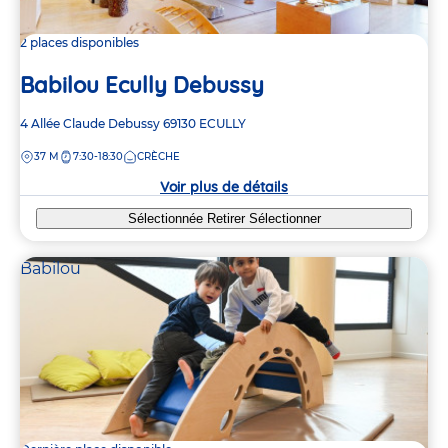
2 places disponibles
Babilou Ecully Debussy
Adresse
4 Allée Claude Debussy
69130
ECULLY
de
DISTANCE
37 M
7:30-18:30
CRÈCHE
la
crèche
Voir plus de détails
Sélectionnée
Retirer
Sélectionner
Babilou