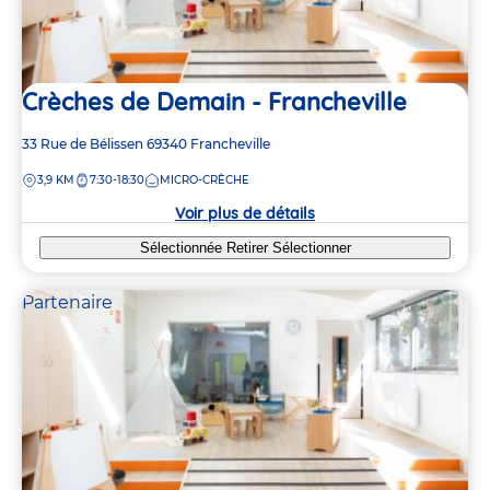
Crèches de Demain - Francheville
Adresse
33 Rue de Bélissen
69340
Francheville
de
DISTANCE
3,9 KM
7:30-18:30
MICRO-CRÈCHE
la
crèche
Voir plus de détails
Sélectionnée
Retirer
Sélectionner
Partenaire