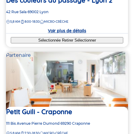
Des couleurs au passage - Lyon 2
Adresse
42 Rue Sala
69002
Lyon
de
DISTANCE
5,8 KM
8:00-18:30
MICRO-CRÈCHE
la
crèche
Voir plus de détails
Sélectionnée
Retirer
Sélectionner
Partenaire
Petit Guili - Craponne
Adresse
111 Bis Avenue Pierre Dumond
69290
Craponne
de
DISTANCE
5,8 KM
7:30-18:30
MICRO-CRÈCHE