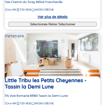
Adresse
1 bis Chemin du Torey
69340
Francheville
de
DISTANCE
4,4 KM
7:30-18:30
MICRO-CRÈCHE
la
crèche
Voir plus de détails
Sélectionnée
Retirer
Sélectionner
Partenaire
Little Tribu les Petits Cheyennes -
Tassin la Demi Lune
Adresse
174 Voie Romaine
69160
Tassin-la-Demi-Lune
de
DISTANCE
4,4 KM
7:30-18:30
MICRO-CRÈCHE
la