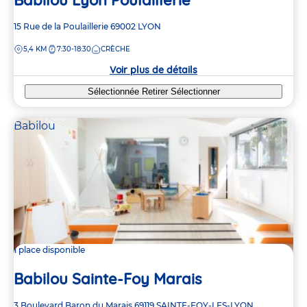
Adresse
15 Rue de la Poulaillerie
69002
LYON
de
DISTANCE
5,4 KM
7:30-18:30
CRÈCHE
la
crèche
Voir plus de détails
Sélectionnée
Retirer
Sélectionner
Babilou
1 place disponible
Babilou Sainte-Foy Marais
Adresse
3 Boulevard Baron du Marais
69119
SAINTE-FOY-LES-LYON