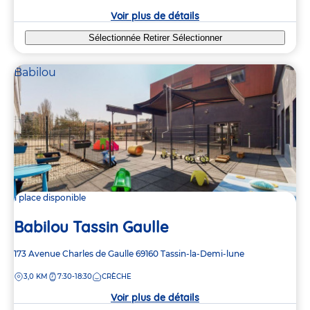
crèche
Voir plus de détails
Sélectionnée
Retirer
Sélectionner
Babilou
1 place disponible
Babilou Tassin Gaulle
Adresse
173 Avenue Charles de Gaulle
69160
Tassin-la-Demi-lune
de
DISTANCE
3,0 KM
7:30-18:30
CRÈCHE
la
crèche
Voir plus de détails