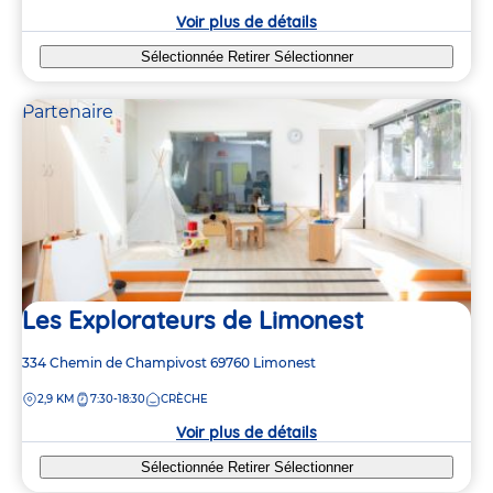
crèche
Voir plus de détails
Sélectionnée
Retirer
Sélectionner
Partenaire
Les Explorateurs de Limonest
Adresse
334 Chemin de Champivost
69760
Limonest
de
DISTANCE
2,9 KM
7:30-18:30
CRÈCHE
la
crèche
Voir plus de détails
2
2
Sélectionnée
Retirer
Sélectionner