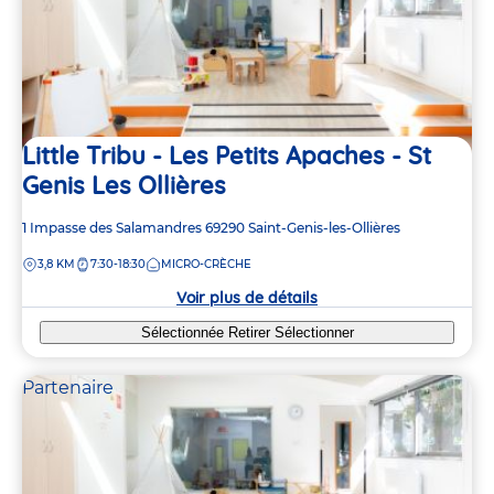
Little Tribu - Les Petits Apaches - St
Genis Les Ollières
Adresse
1 Impasse des Salamandres
69290
Saint-Genis-les-Ollières
de
DISTANCE
3,8 KM
7:30-18:30
MICRO-CRÈCHE
la
crèche
Voir plus de détails
Sélectionnée
Retirer
Sélectionner
Partenaire