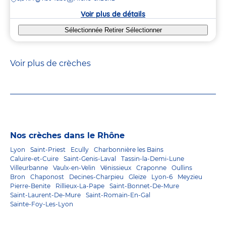
la
crèche
Voir plus de détails
Sélectionnée
Retirer
Sélectionner
Voir plus de crèches
Nos crèches dans le Rhône
Lyon
Saint-Priest
Ecully
Charbonnière les Bains
Caluire-et-Cuire
Saint-Genis-Laval
Tassin-la-Demi-Lune
Villeurbanne
Vaulx-en-Velin
Vénissieux
Craponne
Oullins
Bron
Chaponost
Decines-Charpieu
Gleize
Lyon-6
Meyzieu
Pierre-Benite
Rillieux-La-Pape
Saint-Bonnet-De-Mure
Saint-Laurent-De-Mure
Saint-Romain-En-Gal
Sainte-Foy-Les-Lyon