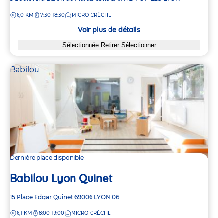
de
DISTANCE
6,0 KM
7:30-18:30
MICRO-CRÈCHE
la
crèche
Voir plus de détails
Sélectionnée
Retirer
Sélectionner
Babilou
Dernière place disponible
Babilou Lyon Quinet
Adresse
15 Place Edgar Quinet
69006
LYON 06
de
DISTANCE
6,1 KM
8:00-19:00
MICRO-CRÈCHE
la