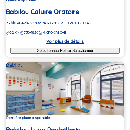
Babilou Caluire Oratoire
Adresse
23 bis Rue de l'Oratoire
69300
CALUIRE ET CUIRE
de
DISTANCE
5,2 KM
7:30-18:30
MICRO-CRÈCHE
la
crèche
Voir plus de détails
Sélectionnée
Retirer
Sélectionner
Babilou
Dernière place disponible
Babilou Lyon Poulaillerie