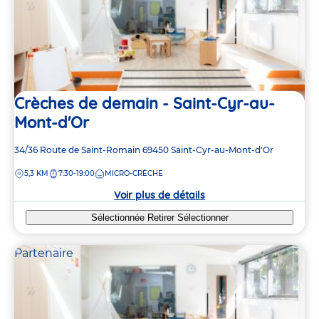
Crèches de demain - Saint-Cyr-au-
Mont-d'Or
Adresse
34/36 Route de Saint-Romain
69450
Saint-Cyr-au-Mont-d'Or
de
DISTANCE
5,3 KM
7:30-19:00
MICRO-CRÈCHE
la
crèche
Voir plus de détails
Sélectionnée
Retirer
Sélectionner
Partenaire