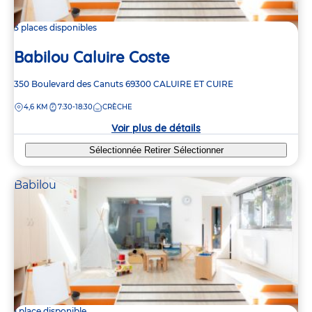
3 places disponibles
Babilou Caluire Coste
Adresse
350 Boulevard des Canuts
69300
CALUIRE ET CUIRE
de
DISTANCE
4,6 KM
7:30-18:30
CRÈCHE
la
crèche
Voir plus de détails
Sélectionnée
Retirer
Sélectionner
Babilou
1 place disponible