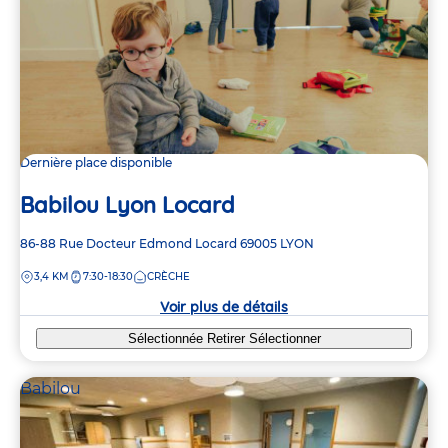
Dernière place disponible
Babilou Lyon Locard
Adresse
86-88 Rue Docteur Edmond Locard
69005
LYON
de
DISTANCE
3,4 KM
7:30-18:30
CRÈCHE
la
crèche
Voir plus de détails
Sélectionnée
Retirer
Sélectionner
Babilou