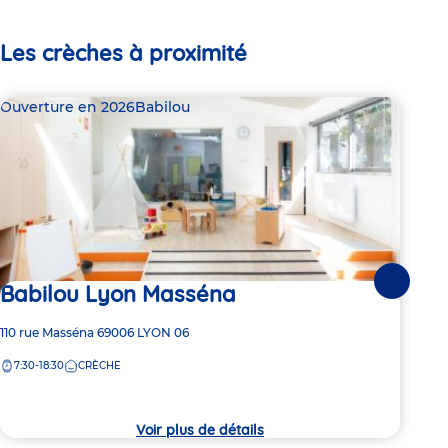
Les crèches à proximité
Ouverture en 2026
Babilou
Bab
Babilou Lyon Masséna
Suivante
2 pl
Ba
Adresse
110 rue Masséna
69006
LYON 06
de
7:30-18:30
CRÈCHE
Adre
4 Ru
la
de
crèche
7:
la
crèc
Voir plus de détails