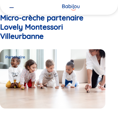
Vous
Accueil
Lovely Montessori Villeurbanne
êtes
ici
Micro-crèche partenaire
Lovely Montessori
Villeurbanne
Partenaire