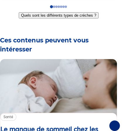
Go
Go
Go
Go
Go
Go
Go
to
to
to
to
to
to
to
Quels sont les différents types de crèches ?
slide
slide
slide
slide
slide
slide
slide
1
2
3
4
5
6
7
Ces contenus peuvent vous
intéresser
Santé
Sa
Le manque de sommeil chez les
Gr
Suivante