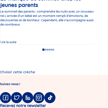
jeunes parents
Article
co
Le sommeil des parents : comprendre les nuits avec un nouveau-
Les 
né L'arrivée d'un bébé est un moment rempli d'émotions, de
les 
découvertes et de bonheur. Cependant, elle s'accompagne aussi
l'es
de nombreux
gast
Lire la suite
Lire 
Go
Go
Go
Go
Go
Go
to
to
to
to
to
to
slide
slide
slide
slide
slide
slide
1
2
3
4
5
6
Choisir cette crèche
Suivez-nous !
Facebook
Twitter
Linkedin
Instagram
Tiktok
Recevez notre newsletter