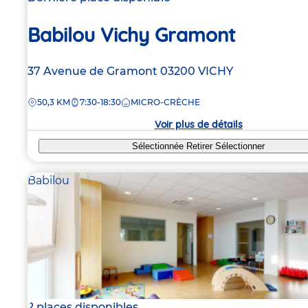
Babilou Vichy Gramont
Adresse
37 Avenue de Gramont
03200
VICHY
de
DISTANCE
50,3 KM
7:30-18:30
MICRO-CRÈCHE
la
crèche
Voir plus de détails
Sélectionnée
Retirer
Sélectionner
Babilou
2 places disponibles