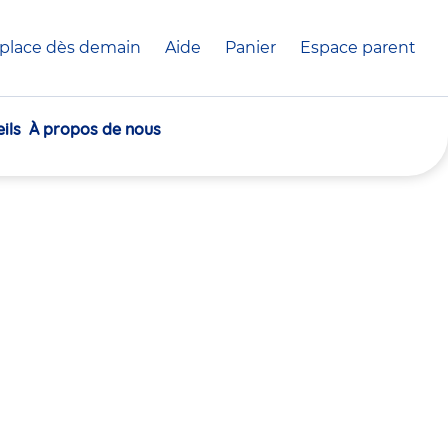
place dès demain
Aide
Panier
crèche(s)
Espace parent
sélectionnée(s)
ils
À propos de nous
30
30