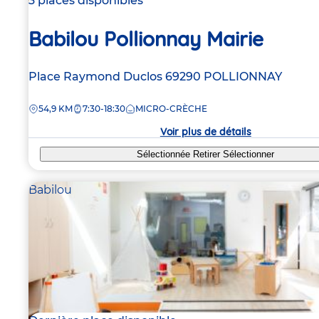
3 places disponibles
Babilou Pollionnay Mairie
Adresse
Place Raymond Duclos
69290
POLLIONNAY
de
DISTANCE
54,9 KM
7:30-18:30
MICRO-CRÈCHE
la
crèche
Voir plus de détails
Sélectionnée
Retirer
Sélectionner
Babilou