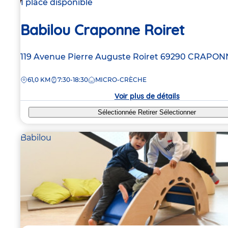
1 place disponible
Babilou Craponne Roiret
Adresse
119 Avenue Pierre Auguste Roiret
69290
CRAPON
de
DISTANCE
61,0 KM
7:30-18:30
MICRO-CRÈCHE
la
crèche
Voir plus de détails
Sélectionnée
Retirer
Sélectionner
Babilou