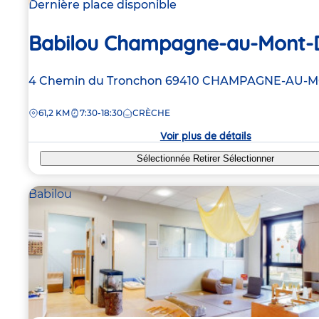
Dernière place disponible
Babilou Champagne-au-Mont-
Adresse
4 Chemin du Tronchon
69410
CHAMPAGNE-AU-M
de
DISTANCE
61,2 KM
7:30-18:30
CRÈCHE
la
crèche
Voir plus de détails
Sélectionnée
Retirer
Sélectionner
Babilou