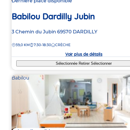
Dernière place disponible
Babilou Dardilly Jubin
Adresse
3 Chemin du Jubin
69570
DARDILLY
de
DISTANCE
59,0 KM
7:30-18:30
CRÈCHE
la
crèche
Voir plus de détails
Sélectionnée
Retirer
Sélectionner
Babilou