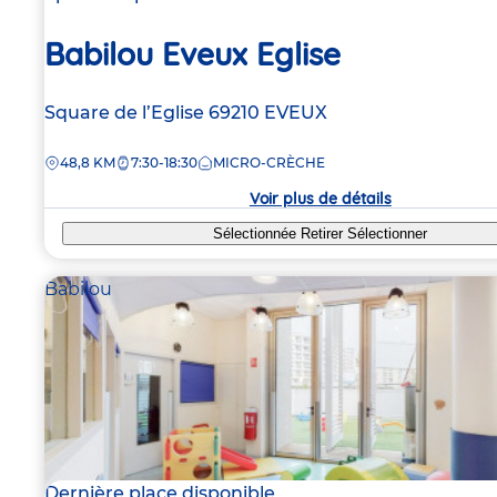
Babilou Eveux Eglise
Adresse
Square de l’Eglise
69210
EVEUX
de
DISTANCE
48,8 KM
7:30-18:30
MICRO-CRÈCHE
la
crèche
Voir plus de détails
Sélectionnée
Retirer
Sélectionner
Babilou
Dernière place disponible