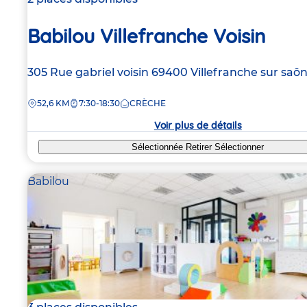
Babilou Villefranche Voisin
Adresse
305 Rue gabriel voisin
69400
Villefranche sur saô
de
DISTANCE
52,6 KM
7:30-18:30
CRÈCHE
la
crèche
Voir plus de détails
Sélectionnée
Retirer
Sélectionner
Babilou