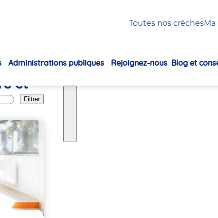
Toutes nos crèches
Ma 
s
Administrations publiques
Rejoignez-nous
Blog et conse
Navigation
re et
principale
Filtrer