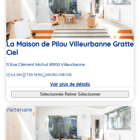
La Maison de Pilou Villeurbanne Gratte
Ciel
Adresse
11 Rue Clément Michut
69100
Villeurbanne
de
DISTANCE
4,4 KM
7:30-19:30
MICRO-CRÈCHE
la
crèche
Voir plus de détails
Sélectionnée
Retirer
Sélectionner
Partenaire