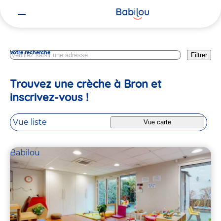
Vous
Rhone
êtes
ici
Votre recherche
Filtrer
Trouvez une crèche à Bron et
inscrivez-vous !
Vue liste
Vue carte
Babilou