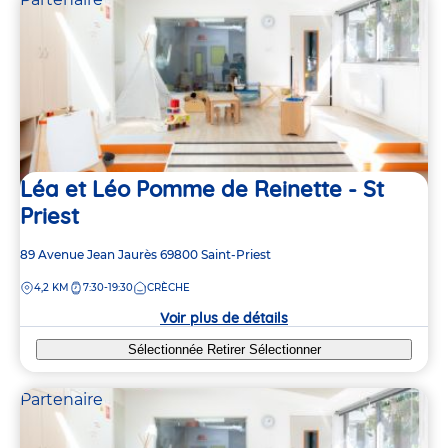
Léa et Léo Pomme de Reinette - St
Priest
Adresse
89 Avenue Jean Jaurès
69800
Saint-Priest
de
DISTANCE
4,2 KM
7:30-19:30
CRÈCHE
la
crèche
Voir plus de détails
Sélectionnée
Retirer
Sélectionner
Partenaire