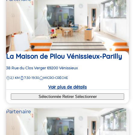
La Maison de Pilou Vénissieux-Parilly
Adresse
38 Rue du Clos Verger
69200
Vénissieux
de
DISTANCE
2,1 KM
7:30-19:30
MICRO-CRÈCHE
la
crèche
Voir plus de détails
Sélectionnée
Retirer
Sélectionner
Partenaire