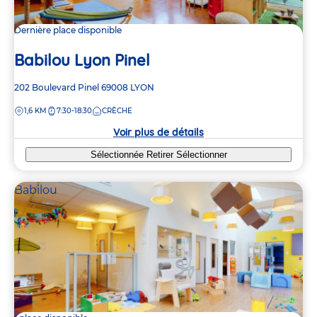
Dernière place disponible
Babilou Lyon Pinel
Adresse
202 Boulevard Pinel
69008
LYON
de
DISTANCE
1,6 KM
7:30-18:30
CRÈCHE
la
crèche
Voir plus de détails
Sélectionnée
Retirer
Sélectionner
Babilou