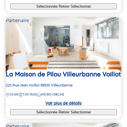
Sélectionnée
Retirer
Sélectionner
Partenaire
La Maison de Pilou Villeurbanne Voillot
Adresse
225 Rue Jean Voillot
69100
Villeurbanne
de
DISTANCE
1,9 KM
7:30-19:00
MICRO-CRÈCHE
la
crèche
Voir plus de détails
Sélectionnée
Retirer
Sélectionner
Partenaire