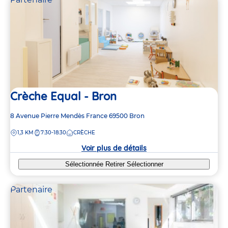
Crèche Equal - Bron
Adresse
8 Avenue Pierre Mendès France
69500
Bron
de
DISTANCE
1,3 KM
7:30-18:30
CRÈCHE
la
crèche
Voir plus de détails
Sélectionnée
Retirer
Sélectionner
Partenaire