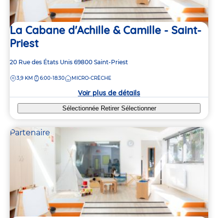
La Cabane d'Achille & Camille - Saint-
Priest
Adresse
20 Rue des États Unis
69800
Saint-Priest
de
DISTANCE
3,9 KM
6:00-18:30
MICRO-CRÈCHE
la
crèche
Voir plus de détails
Sélectionnée
Retirer
Sélectionner
Partenaire