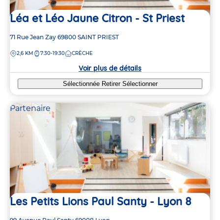
Léa et Léo Jaune Citron - St Priest
Adresse
71 Rue Jean Zay
69800
SAINT PRIEST
de
DISTANCE
2,6 KM
7:30-19:30
CRÈCHE
la
crèche
Voir plus de détails
Sélectionnée
Retirer
Sélectionner
Partenaire
4
4
3
3
3
3
Les Petits Lions Paul Santy - Lyon 8