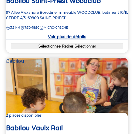
Babilou Saint-Priest Woodclub
Adresse
97 Allée Alexandre Borodine
Immeuble WOODCLUB, bâtiment 10/11,
de
CEDRE 4/5,
69800
SAINT-PRIEST
la
DISTANCE
3,2 KM
7:30-18:30
MICRO-CRÈCHE
crèche
Voir plus de détails
Sélectionnée
Retirer
Sélectionner
Babilou
2 places disponibles
Babilou Vaulx Rail