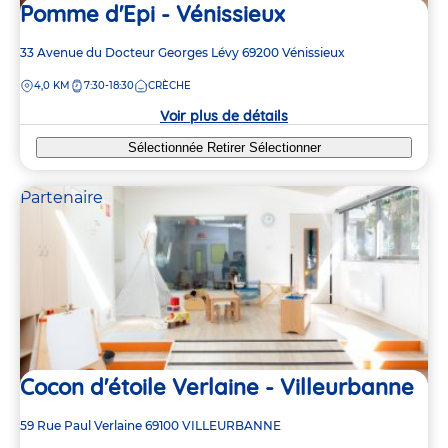
Pomme d'Epi - Vénissieux
Adresse
33 Avenue du Docteur Georges Lévy
69200
Vénissieux
de
DISTANCE
4,0 KM
7:30-18:30
CRÈCHE
la
crèche
Voir plus de détails
Sélectionnée
Retirer
Sélectionner
Partenaire
Cocon d'étoile Verlaine - Villeurbanne
Adresse
59 Rue Paul Verlaine
69100
VILLEURBANNE
de