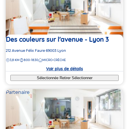
Des couleurs sur l'avenue - Lyon 3
Adresse
212 Avenue Félix Faure
69003
Lyon
de
DISTANCE
3,8 KM
8:00-18:30
MICRO-CRÈCHE
la
crèche
Voir plus de détails
Sélectionnée
Retirer
Sélectionner
Partenaire