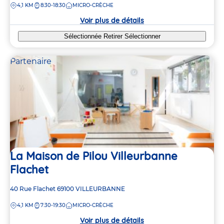
DISTANCE
4,1 KM
8:30-18:30
MICRO-CRÈCHE
la
crèche
Voir plus de détails
Sélectionnée
Retirer
Sélectionner
Partenaire
La Maison de Pilou Villeurbanne
Flachet
Adresse
40 Rue Flachet
69100
VILLEURBANNE
de
DISTANCE
4,1 KM
7:30-19:30
MICRO-CRÈCHE
la
crèche
Voir plus de détails