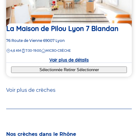
La Maison de Pilou Lyon 7 Blandan
Adresse
76 Route de Vienne
69007
Lyon
de
DISTANCE
4,6 KM
7:30-19:00
MICRO-CRÈCHE
la
crèche
Voir plus de détails
Sélectionnée
Retirer
Sélectionner
Voir plus de crèches
Nos crèches dans le Rhône