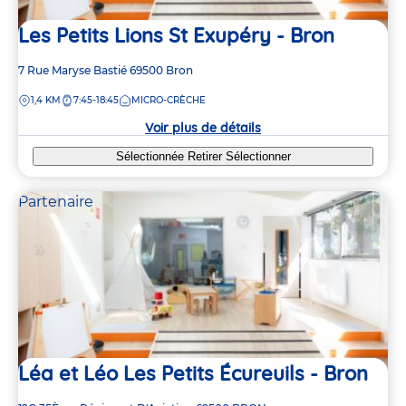
Les Petits Lions St Exupéry - Bron
Adresse
7 Rue Maryse Bastié
69500
Bron
de
DISTANCE
1,4 KM
7:45-18:45
MICRO-CRÈCHE
la
crèche
Voir plus de détails
Sélectionnée
Retirer
Sélectionner
Partenaire
Léa et Léo Les Petits Écureuils - Bron