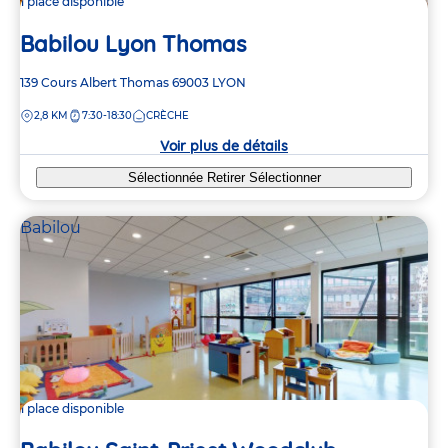
1 place disponible
Babilou Lyon Thomas
Adresse
139 Cours Albert Thomas
69003
LYON
de
DISTANCE
2,8 KM
7:30-18:30
CRÈCHE
la
crèche
Voir plus de détails
Sélectionnée
Retirer
Sélectionner
Babilou
1 place disponible