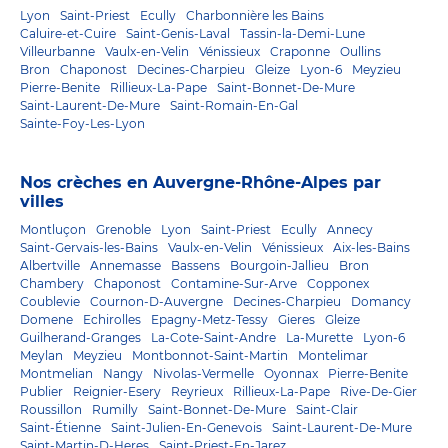
Lyon
Saint-Priest
Ecully
Charbonnière les Bains
Caluire-et-Cuire
Saint-Genis-Laval
Tassin-la-Demi-Lune
Villeurbanne
Vaulx-en-Velin
Vénissieux
Craponne
Oullins
Bron
Chaponost
Decines-Charpieu
Gleize
Lyon-6
Meyzieu
Pierre-Benite
Rillieux-La-Pape
Saint-Bonnet-De-Mure
Saint-Laurent-De-Mure
Saint-Romain-En-Gal
Sainte-Foy-Les-Lyon
Nos crèches en Auvergne-Rhône-Alpes par
villes
Montluçon
Grenoble
Lyon
Saint-Priest
Ecully
Annecy
Saint-Gervais-les-Bains
Vaulx-en-Velin
Vénissieux
Aix-les-Bains
Albertville
Annemasse
Bassens
Bourgoin-Jallieu
Bron
Chambery
Chaponost
Contamine-Sur-Arve
Copponex
Coublevie
Cournon-D-Auvergne
Decines-Charpieu
Domancy
Domene
Echirolles
Epagny-Metz-Tessy
Gieres
Gleize
Guilherand-Granges
La-Cote-Saint-Andre
La-Murette
Lyon-6
Meylan
Meyzieu
Montbonnot-Saint-Martin
Montelimar
Montmelian
Nangy
Nivolas-Vermelle
Oyonnax
Pierre-Benite
Publier
Reignier-Esery
Reyrieux
Rillieux-La-Pape
Rive-De-Gier
Roussillon
Rumilly
Saint-Bonnet-De-Mure
Saint-Clair
Saint-Étienne
Saint-Julien-En-Genevois
Saint-Laurent-De-Mure
Saint-Martin-D-Heres
Saint-Priest-En-Jarez