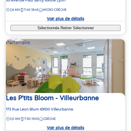
Adresse
99 Avenue Paul Santy
69008
Lyon
de
5
5
DISTANCE
2,6 KM
7:45-18:45
MICRO-CRÈCHE
la
4
4
crèche
4
4
Voir plus de détails
Sélectionnée
Retirer
Sélectionner
5
5
Partenaire
2
2
Les P'tits Bloom - Villeurbanne
Adresse
173 Rue Léon Blum
69100
Villeurbanne
de
DISTANCE
3,0 KM
7:30-19:00
CRÈCHE
la
crèche
Voir plus de détails