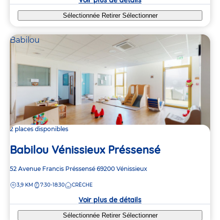
Sélectionnée
Retirer
Sélectionner
Babilou
2 places disponibles
Babilou Vénissieux Préssensé
Adresse
52 Avenue Francis Préssensé
69200
Vénissieux
de
DISTANCE
3,9 KM
7:30-18:30
CRÈCHE
la
crèche
Voir plus de détails
Sélectionnée
Retirer
Sélectionner