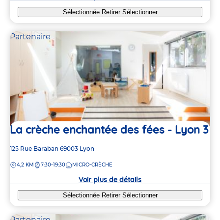
Sélectionnée
Retirer
Sélectionner
Partenaire
La crèche enchantée des fées - Lyon 3
Adresse
125 Rue Baraban
69003
Lyon
de
DISTANCE
4,2 KM
7:30-19:30
MICRO-CRÈCHE
la
crèche
Voir plus de détails
Sélectionnée
Retirer
Sélectionner
Partenaire