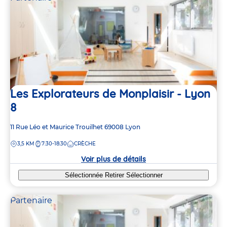
Les Explorateurs de Monplaisir - Lyon
8
Adresse
11 Rue Léo et Maurice Trouilhet
69008
Lyon
de
DISTANCE
3,5 KM
7:30-18:30
CRÈCHE
la
crèche
Voir plus de détails
Sélectionnée
Retirer
Sélectionner
Partenaire