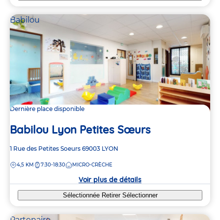
Babilou
Dernière place disponible
Babilou Lyon Petites Sœurs
Adresse
1 Rue des Petites Soeurs
69003
LYON
de
DISTANCE
4,5 KM
7:30-18:30
MICRO-CRÈCHE
la
crèche
Voir plus de détails
Sélectionnée
Retirer
Sélectionner
Partenaire