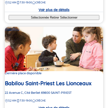
DISTANCE
3,2 KM
7:30-19:00
CRÈCHE
la
crèche
Voir plus de détails
Sélectionnée
Retirer
Sélectionner
Babilou
Dernière place disponible
Babilou Saint-Priest Les Lionceaux
Adresse
22 Avenue C, Cité Berliet
69800
SAINT-PRIEST
de
DISTANCE
3,2 KM
7:30-19:00
CRÈCHE
la
crèche
Voir plus de détails