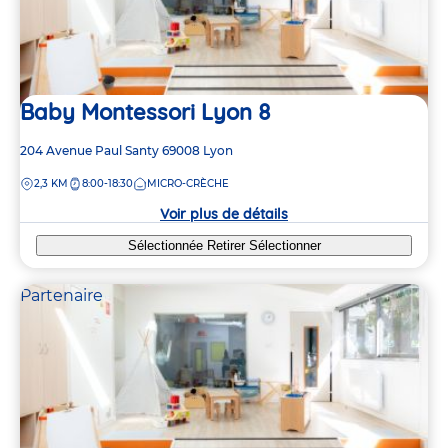
Baby Montessori Lyon 8
Adresse
204 Avenue Paul Santy
69008
Lyon
de
DISTANCE
2,3 KM
8:00-18:30
MICRO-CRÈCHE
la
crèche
Voir plus de détails
Sélectionnée
Retirer
Sélectionner
Partenaire