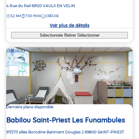
Adresse
4 Rue du Rail
69120
VAULX EN VELIN
de
DISTANCE
3,2 KM
7:30-19:00
CRÈCHE
la
crèche
Voir plus de détails
Sélectionnée
Retirer
Sélectionner
Babilou
Dernière place disponible
Babilou Saint-Priest Les Funambules
Adresse
97/273 allée Borodine
Batiment Douglas 2
69800
SAINT-PRIEST
de