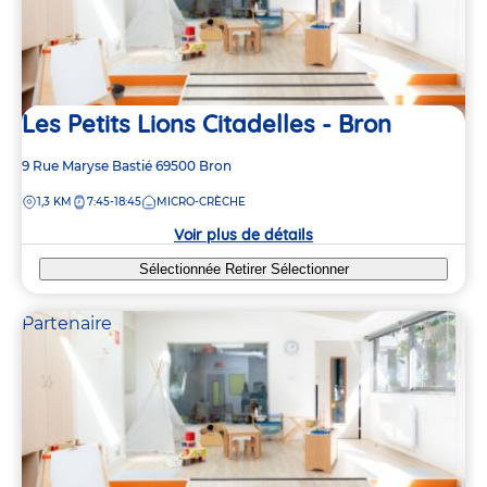
Les Petits Lions Citadelles - Bron
Adresse
9 Rue Maryse Bastié
69500
Bron
de
DISTANCE
1,3 KM
7:45-18:45
MICRO-CRÈCHE
la
crèche
Voir plus de détails
Sélectionnée
Retirer
Sélectionner
Partenaire