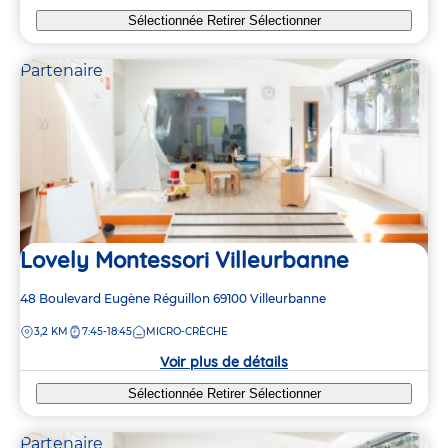
Sélectionnée
Retirer
Sélectionner
Partenaire
Lovely Montessori Villeurbanne
Adresse
48 Boulevard Eugène Réguillon
69100
Villeurbanne
de
DISTANCE
3,2 KM
7:45-18:45
MICRO-CRÈCHE
la
crèche
Voir plus de détails
Sélectionnée
Retirer
Sélectionner
Partenaire