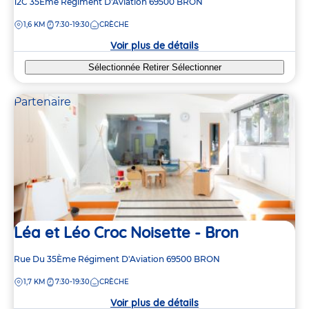
Adresse
12C 35Ème Régiment D'Aviation
69500
BRON
de
DISTANCE
1,6 KM
7:30-19:30
CRÈCHE
la
crèche
Voir plus de détails
Sélectionnée
Retirer
Sélectionner
Partenaire
Léa et Léo Croc Noisette - Bron
Adresse
Rue Du 35Ème Régiment D'Aviation
69500
BRON
de
DISTANCE
1,7 KM
7:30-19:30
CRÈCHE
la
crèche
Voir plus de détails