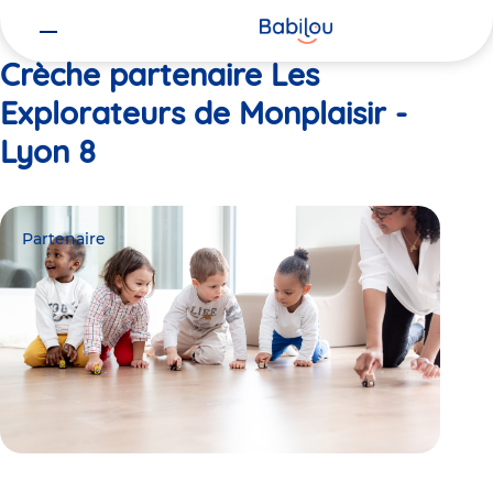
Vous
Accueil
Les Explorateurs de Monplaisir - Lyon 8
êtes
ici
Crèche partenaire Les
Explorateurs de Monplaisir -
Lyon 8
Partenaire