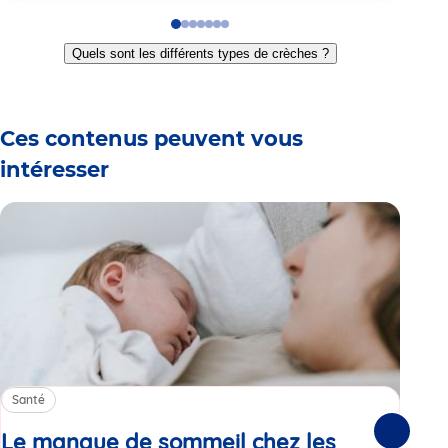
Go
Go
Go
Go
Go
Go
Go
to
to
to
to
to
to
to
Quels sont les différents types de crèches ?
slide
slide
slide
slide
slide
slide
slide
1
2
3
4
5
6
7
Ces contenus peuvent vous
intéresser
Santé
Sa
Le manque de sommeil chez les
Gr
Suivante