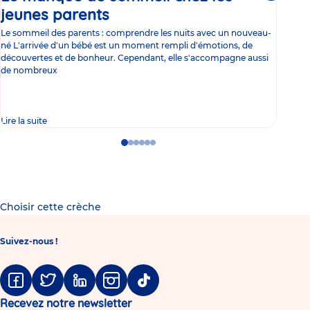
jeunes parents
Article
co
Le sommeil des parents : comprendre les nuits avec un nouveau-
Les 
né L'arrivée d'un bébé est un moment rempli d'émotions, de
les 
découvertes et de bonheur. Cependant, elle s'accompagne aussi
l'es
de nombreux
gast
Lire la suite
Lire 
Go
Go
Go
Go
Go
Go
to
to
to
to
to
to
slide
slide
slide
slide
slide
slide
1
2
3
4
5
6
Choisir cette crèche
Suivez-nous !
Facebook
Twitter
Linkedin
Instagram
Tiktok
Recevez notre newsletter