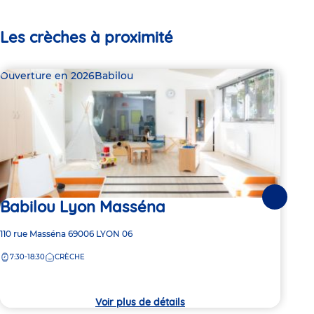
Les crèches à proximité
Ouverture en 2026
Babilou
Bab
Babilou Lyon Masséna
Suivante
1 pl
Ba
Adresse
110 rue Masséna
69006
LYON 06
de
7:30-18:30
CRÈCHE
Adre
139 
la
de
crèche
7:
la
crèc
Voir plus de détails