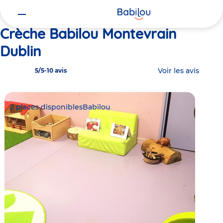
Vous
Accueil
Babilou Montevrain Dublin
êtes
ici
Crèche Babilou Montevrain
Dublin
Voir les avis
5/5
-
10 avis
2 places disponibles
Babilou