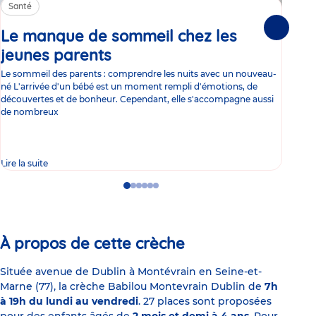
Santé
Sa
Le manque de sommeil chez les
Gr
Suivante
jeunes parents
Article
co
Le sommeil des parents : comprendre les nuits avec un nouveau-
Les 
né L'arrivée d'un bébé est un moment rempli d'émotions, de
les 
découvertes et de bonheur. Cependant, elle s'accompagne aussi
l'es
de nombreux
gast
Lire la suite
Lire 
Go
Go
Go
Go
Go
Go
to
to
to
to
to
to
slide
slide
slide
slide
slide
slide
1
2
3
4
5
6
À propos de cette crèche
Située avenue de Dublin à Montévrain en Seine-et-
Marne (77), la crèche Babilou Montevrain Dublin de
7h
à 19h du lundi au vendredi
. 27 places sont proposées