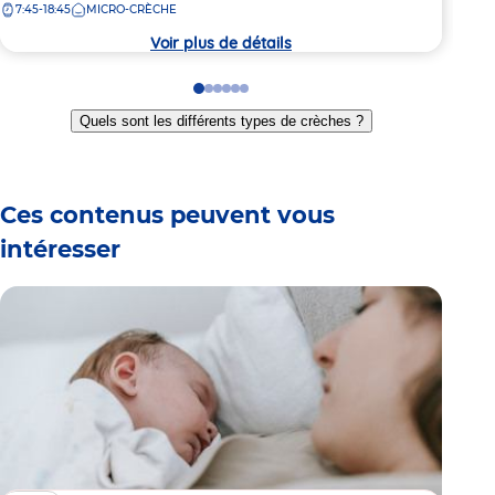
7:
la
7:45-18:45
MICRO-CRÈCHE
la
crèc
crèche
Voir plus de détails
Go
Go
Go
Go
Go
Go
to
to
to
to
to
to
Quels sont les différents types de crèches ?
slide
slide
slide
slide
slide
slide
1
2
3
4
5
6
Ces contenus peuvent vous
intéresser