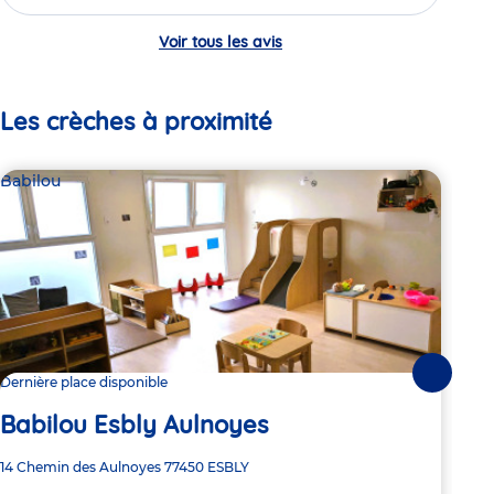
Voir tous les avis
Les crèches à proximité
Babilou
Bab
Ba
Suivante
Dernière place disponible
Po
Babilou Esbly Aulnoyes
Adre
28 R
Adresse
14 Chemin des Aulnoyes
77450
ESBLY
de
de