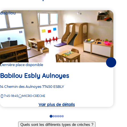
Babilou
Bab
Suivante
Dernière place disponible
2 pl
Babilou Esbly Aulnoyes
Ba
Adresse
14 Chemin des Aulnoyes
77450
ESBLY
Adre
Aven
de
de
7:45-18:45
MICRO-CRÈCHE
7:
la
la
crèche
crèc
Voir plus de détails
Go
Go
Go
Go
Go
Go
to
to
to
to
to
to
Quels sont les différents types de crèches ?
slide
slide
slide
slide
slide
slide