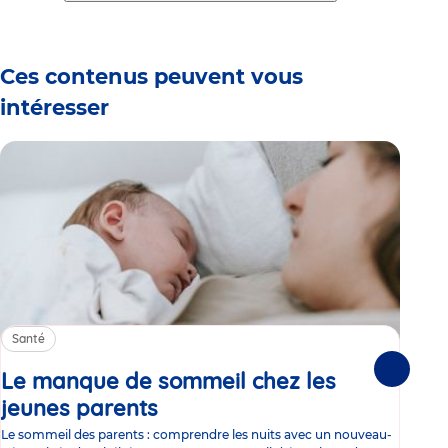
1
2
3
4
5
6
Ces contenus peuvent vous
intéresser
Santé
Sa
Le manque de sommeil chez les
Gr
Suivante
jeunes parents
Article
co
Le sommeil des parents : comprendre les nuits avec un nouveau-
Les 