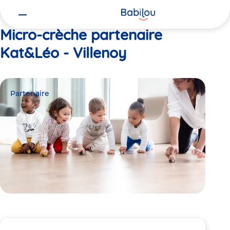
Vous
Accueil
Kat&Léo - Villenoy
êtes
ici
Micro-crèche partenaire
Kat&Léo - Villenoy
Partenaire