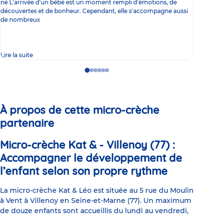
né L'arrivée d'un bébé est un moment rempli d'émotions, de
les 
découvertes et de bonheur. Cependant, elle s'accompagne aussi
l'es
de nombreux
gast
Lire la suite
Lire 
Go
Go
Go
Go
Go
Go
to
to
to
to
to
to
slide
slide
slide
slide
slide
slide
1
2
3
4
5
6
À propos de cette micro-crèche
partenaire
Micro-crèche Kat & - Villenoy (77) :
Accompagner le développement de
l’enfant selon son propre rythme
La micro-crèche Kat & Léo est située au 5 rue du Moulin
à Vent à Villenoy en Seine-et-Marne (77). Un maximum
de douze enfants sont accueillis du lundi au vendredi,