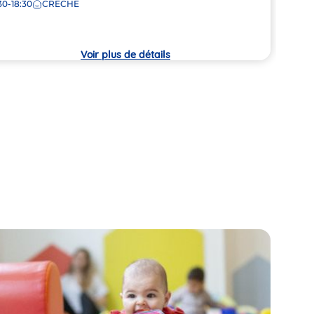
30-18:30
CRÈCHE
7:30
la
che
crèc
Voir plus de détails