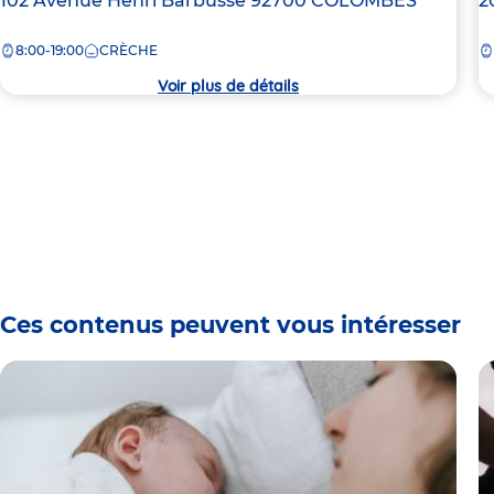
Adresse
102 Avenue Henri Barbusse
92700
COLOMBES
A
2
de
d
8:00-19:00
CRÈCHE
la
la
crèche
c
Voir plus de détails
Ces contenus peuvent vous intéresser