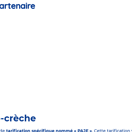
artenaire
o-crèche
 de
tarification spécifique nommé « PAJE »
. Cette tarificati