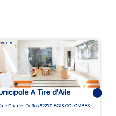
tenaire
Parte
nicipale A Tire d'Aile
Mun
Suivantes
resse
Rue Charles Duflos
92270
BOIS COLOMBES
Adre
5 Av
de