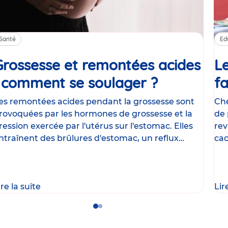
Santé
Ed
Grossesse et remontées acides
Le
: comment se soulager ?
Article
fa
es remontées acides pendant la grossesse sont
Che
rovoquées par les hormones de grossesse et la
de 
ression exercée par l'utérus sur l'estomac. Elles
rev
ntraînent des brûlures d'estomac, un reflux
cac
astrique
le
ire la suite
Lir
Go
Go
to
to
slide
slide