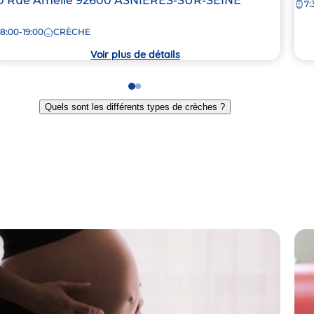
dresse
0 Rue Amélie
92600
ASNIÈRES-SUR-SEINE
7:
la
e
crè
8:00-19:00
CRÈCHE
rèche
Voir plus de détails
Go
Go
to
to
Quels sont les différents types de crèches ?
slide
slide
1
2