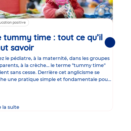
ucation positive
Alim
 tummy time : tout ce qu’il
Cha
Suivantes
ut savoir
Article
mé
con
z le pédiatre, à la maternité, dans les groupes
parents, à la crèche… le terme "tummy time"
Le la
ient sans cesse. Derrière cet anglicisme se
d’ut
he une pratique simple et fondamentale pour
temp
rapi
crée
e la suite
Lire 