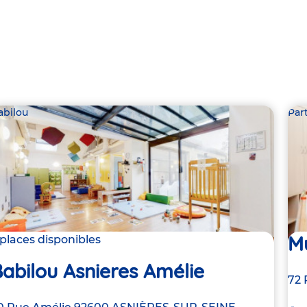
abilou
Par
Mu
 places disponibles
abilou Asnieres Amélie
Ad
72 
de