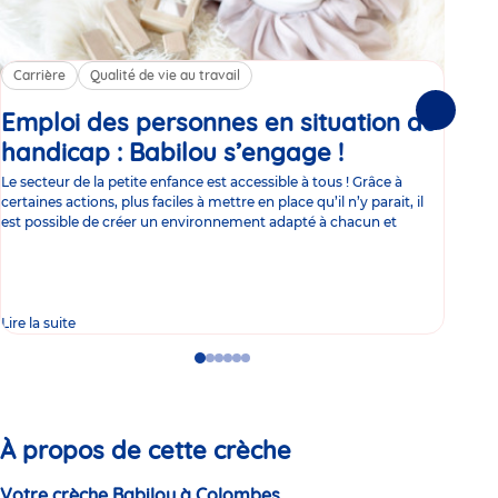
Carrière
Qualité de vie au travail
Sa
Emploi des personnes en situation de
Le
Suivante
handicap : Babilou s’engage !
Article
je
Le secteur de la petite enfance est accessible à tous ! Grâce à
Le s
certaines actions, plus faciles à mettre en place qu’il n’y parait, il
né L
est possible de créer un environnement adapté à chacun et
déco
de 
Lire la suite
Lire 
Go
Go
Go
Go
Go
Go
to
to
to
to
to
to
slide
slide
slide
slide
slide
slide
1
2
3
4
5
6
À propos de cette crèche
Votre crèche Babilou à Colombes