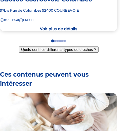
Adresse
97bis Rue de Colombes
92400
COURBEVOIE
Adre
10-1
de
de
8:00-19:30
CRÈCHE
8:
la
la
crèche
crèc
Voir plus de détails
Go
Go
Go
Go
Go
Go
to
to
to
to
to
to
Quels sont les différents types de crèches ?
slide
slide
slide
slide
slide
slide
1
2
3
4
5
6
Ces contenus peuvent vous
intéresser