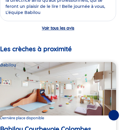
la directrice ainsi qu'aux professionnels, qui se
feront un plaisir de le lire ! Belle journée à vous,
L’équipe Babilou
Voir tous les avis
Les crèches à proximité
Babilou
Bab
Suivante
Dernière place disponible
2 pl
Babilou Courbevoie Colombes
Ba