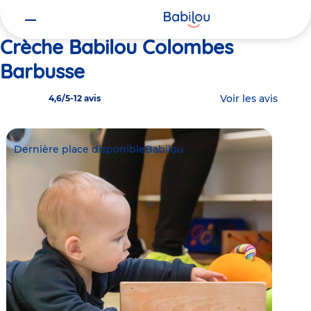
Vous
Accueil
Babilou Colombes Barbusse
êtes
ici
Crèche Babilou Colombes
Barbusse
Voir les avis
4,6/5
-
12 avis
Dernière place disponible
Babilou