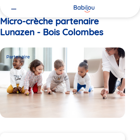
Vous
Accueil
Lunazen - Bois Colombes
êtes
ici
Micro-crèche partenaire
Lunazen - Bois Colombes
Partenaire