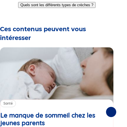
to
to
to
to
to
to
Quels sont les différents types de crèches ?
slide
slide
slide
slide
slide
slide
1
2
3
4
5
6
Ces contenus peuvent vous
intéresser
Santé
Sa
Le manque de sommeil chez les
Gr
Suivante
jeunes parents
Article
co