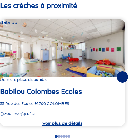
Les crèches à proximité
Babilou
Par
La
Suivante
Dernière place disponible
Co
Babilou Colombes Ecoles
Adre
42 R
Adresse
55 Rue des Ecoles
92700
COLOMBES
de
de
8:
la
8:00-19:00
CRÈCHE
la
crèc
crèche
Voir plus de détails
Go
Go
Go
Go
Go
Go