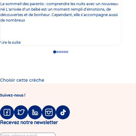
Le sommeil des parents : comprendre les nuits avec un nouveau-
Les 
né L'arrivée d'un bébé est un moment rempli d'émotions, de
les 
découvertes et de bonheur. Cependant, elle s'accompagne aussi
l'es
de nombreux
gast
Lire la suite
Lire 
Go
Go
Go
Go
Go
Go
to
to
to
to
to
to
slide
slide
slide
slide
slide
slide
1
2
3
4
5
6
Choisir cette crèche
Suivez-nous !
Facebook
Twitter
Linkedin
Instagram
Tiktok
Recevez notre newsletter